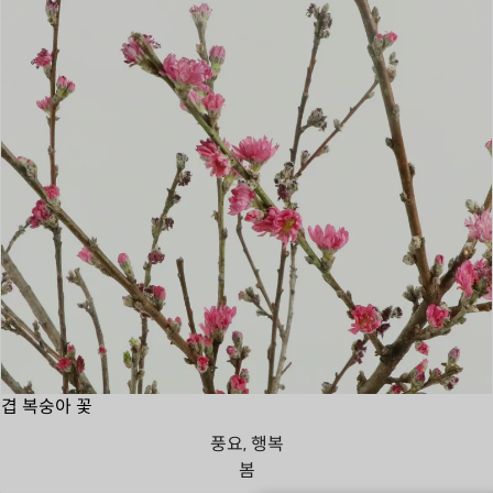
겹 복숭아 꽃
풍요, 행복
봄