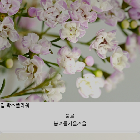
겹 왁스플라워
불로
봄
여름
가을
겨울