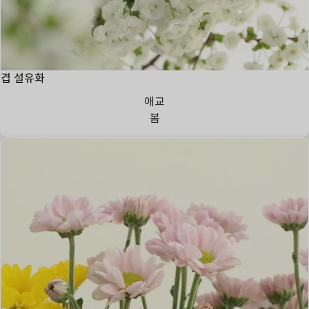
겹 설유화
애교
봄