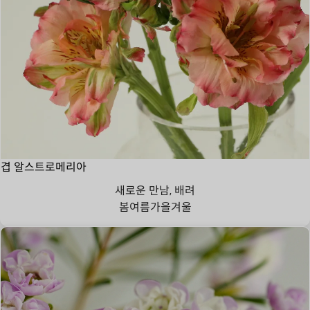
겹 알스트로메리아
새로운 만남, 배려
봄
여름
가을
겨울