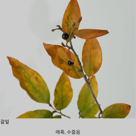
갈잎
매혹, 수줍음