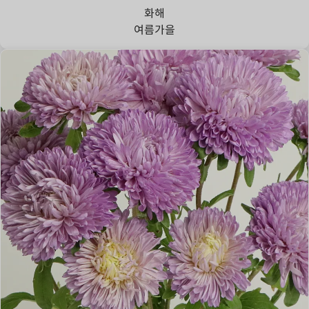
화해
여름
가을