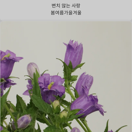
변치 않는 사랑
봄
여름
가을
겨울