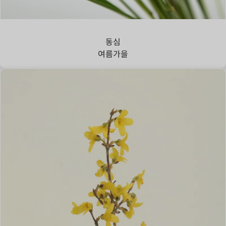
강아지풀
동심
여름
가을