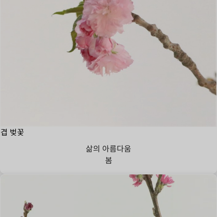
겹 벚꽃
삶의 아름다움
봄