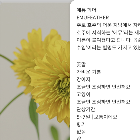
에뮤 페더
EMUFEATHER
주로 호주의 더운 지방에서 자
호주에 서식하는 '에뮤'라는 새
이름이 붙여졌다고 합니다. 곱
수염'이라는 별명도 가지고 있
꽃과 연출했을 때 공간을 채워
주는 매력이 있습니다.
꽃말
가벼운 기분
강아지
조금만 조심하면 안전해요
고양이
조금만 조심하면 안전해요
관상기간
5~7일 | 보통이에요
향기
없음