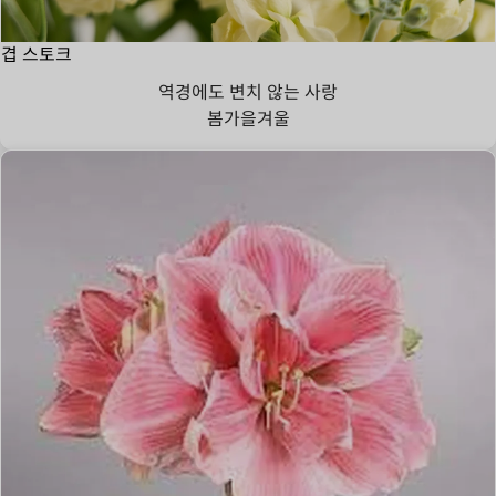
겹 스토크
역경에도 변치 않는 사랑
봄
가을
겨울