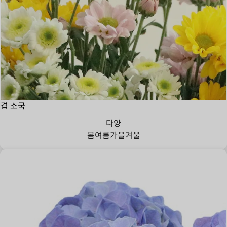
겹 소국
다양
봄
여름
가을
겨울