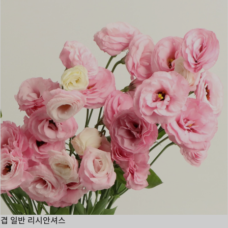
겹 일반 리시안셔스