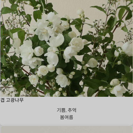
겹 고광나무
기쁨, 추억
봄
여름