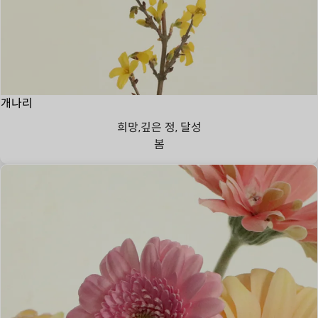
개나리
희망,깊은 정, 달성
봄