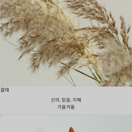
갈대
신의, 믿음, 지혜
가을
겨울