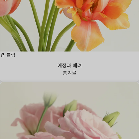
겹 튤립
애정과 배려
봄
겨울