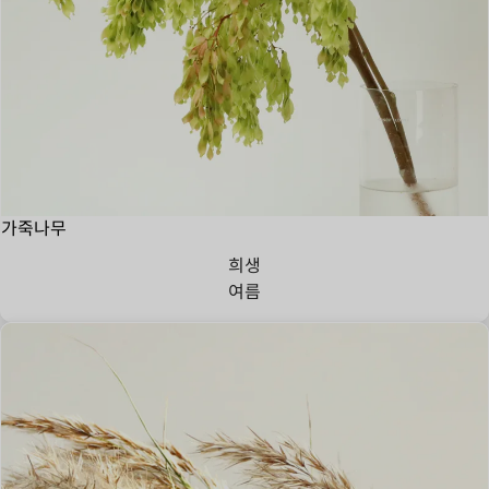
가죽나무
희생
여름