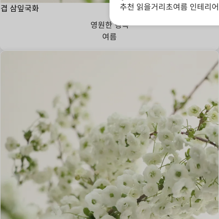
추천 읽을거리
초여름 인테리어 
겹 삼잎국화
영원한 행복
여름
가벼운