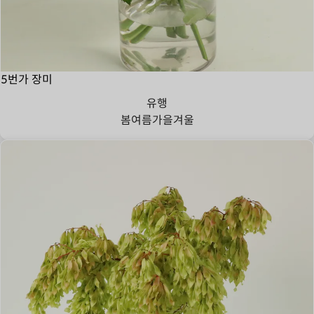
5번가 장미
유행
봄
여름
가을
겨울