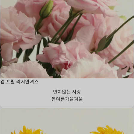
겹 프릴 리시안셔스
변치않는 사랑
봄
여름
가을
겨울