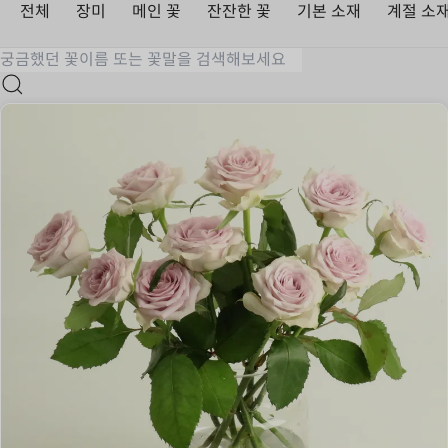
전체
장미
메인 꽃
잔잔한 꽃
기본 소재
계절 소