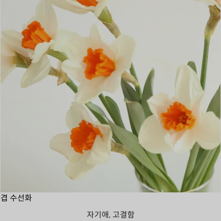
겹 수선화
자기애, 고결함