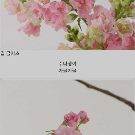
겹 금어초
수다쟁이
가을
겨울