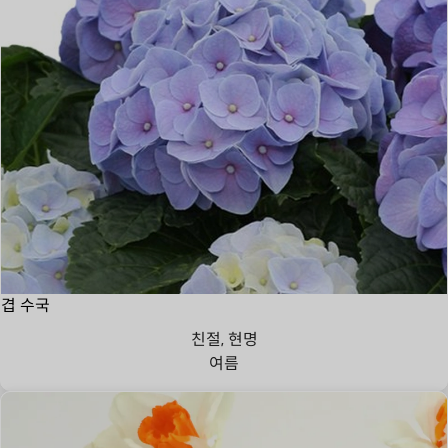
겹 수국
친절, 현명
여름