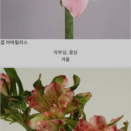
겹 아마릴리스
자부심, 결심
겨울