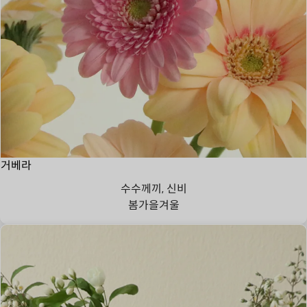
거베라
수수께끼, 신비
봄
가을
겨울