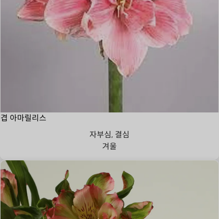
겹 아마릴리스
자부심, 결심
겨울