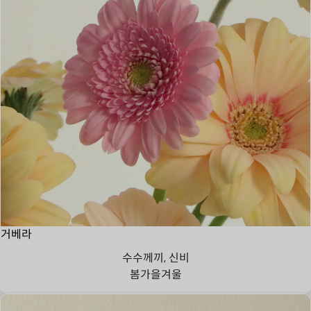
거베라
수수께끼, 신비
봄
가을
겨울