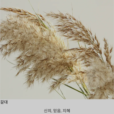
갈대
신의, 믿음, 지혜