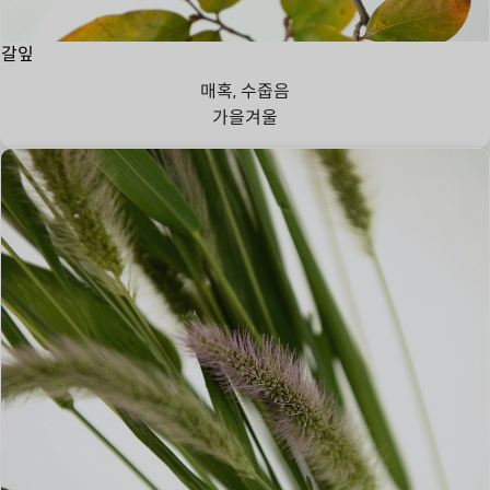
갈잎
매혹, 수줍음
가을
겨울