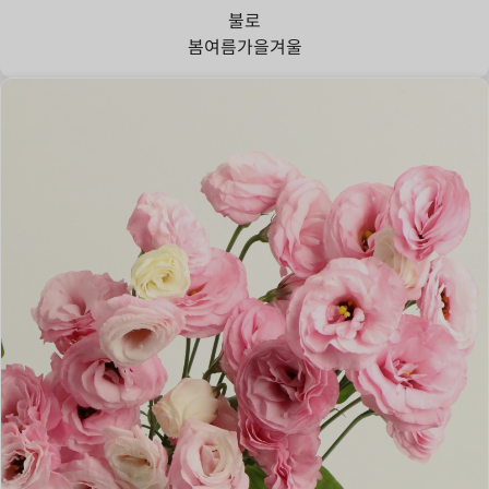
불로
봄
여름
가을
겨울