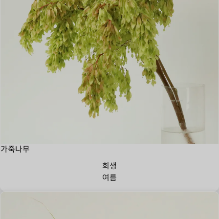
가죽나무
희생
여름