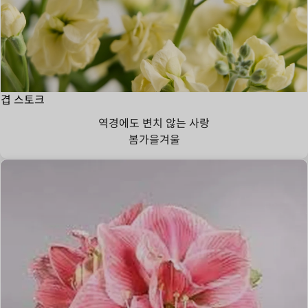
겹 스토크
역경에도 변치 않는 사랑
봄
가을
겨울