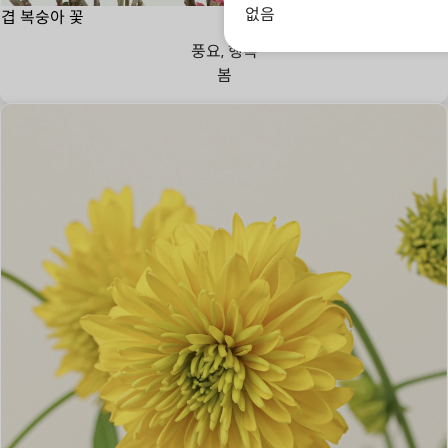
없음
겹 복숭아 꽃
풍요, 행복
봄
당신을 가