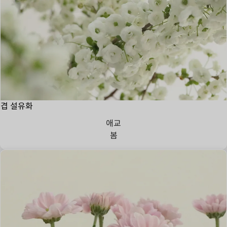
겹 설유화
애교
봄