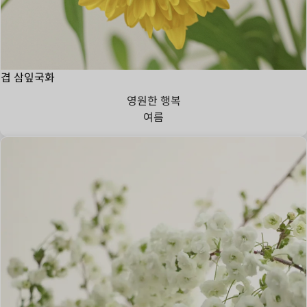
겹 삼잎국화
영원한 행복
여름