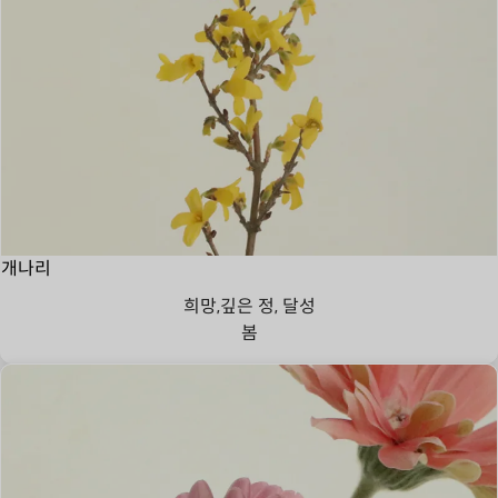
개나리
희망,깊은 정, 달성
봄