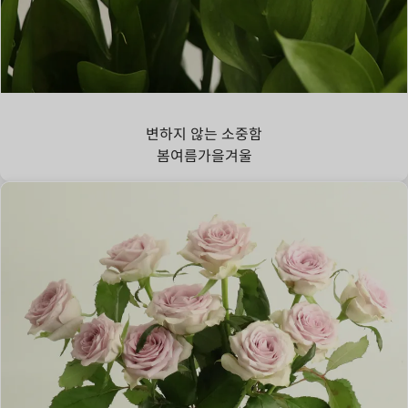
루스커스
변하지 않는 소중함
봄
여름
가을
겨울