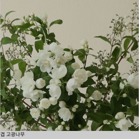
겹 고광나무