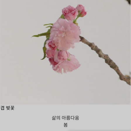
겹 벚꽃
삶의 아름다움
봄