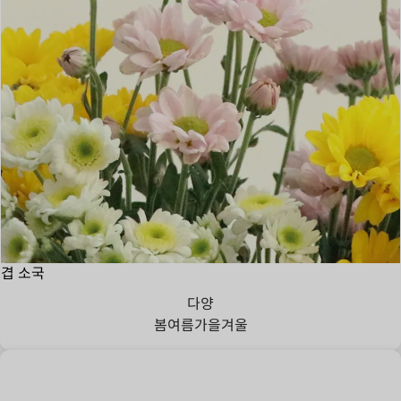
겹 소국
다양
봄
여름
가을
겨울