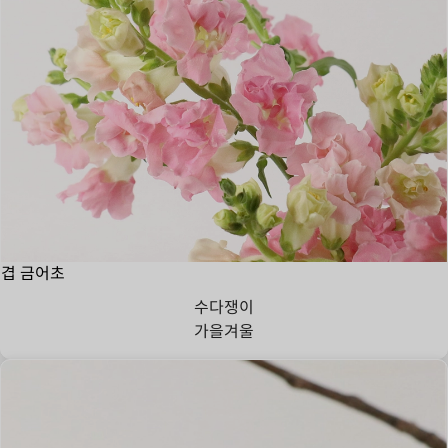
겹 금어초
수다쟁이
가을
겨울