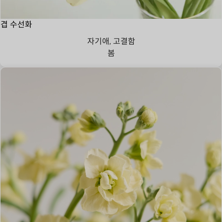
겹 수선화
자기애, 고결함
봄