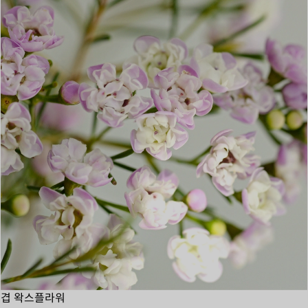
겹 왁스플라워