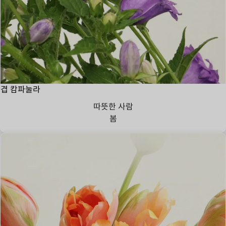
겹 캄파눌라
따뜻한 사람
봄