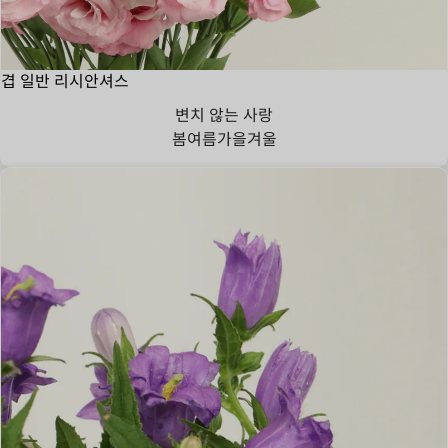
겹 일반 리시안셔스
변치 않는 사랑
봄
여름
가을
겨울