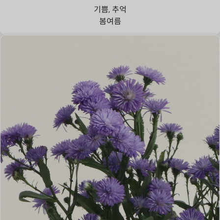
기쁨, 추억
봄
여름