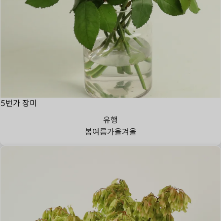
5번가 장미
유행
봄
여름
가을
겨울