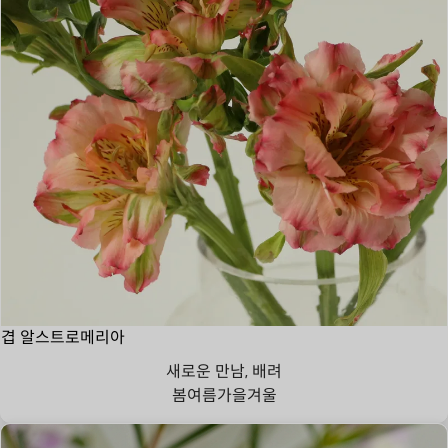
겹 알스트로메리아
새로운 만남, 배려
봄
여름
가을
겨울