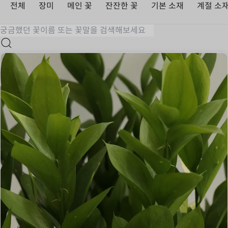
전체
장미
메인 꽃
잔잔한 꽃
기본 소재
계절 소