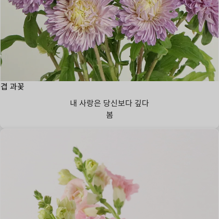
겹 과꽃
내 사랑은 당신보다 깊다
봄