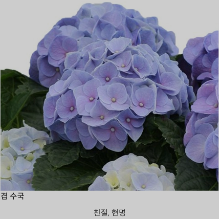
겹 수국
친절, 현명