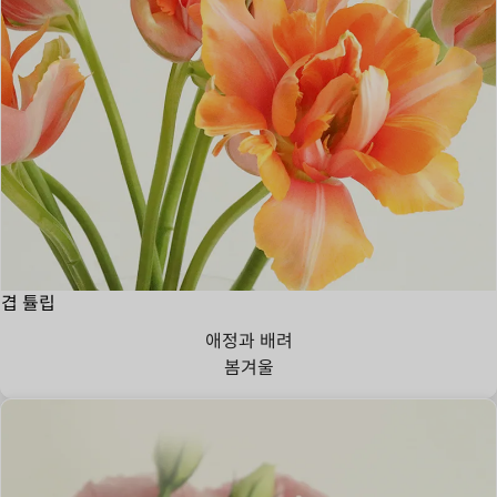
겹 튤립
애정과 배려
봄
겨울