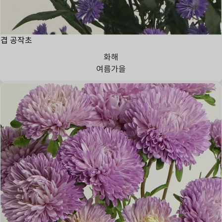
겹 공작초
화해
여름
가을