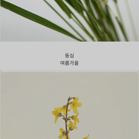
강아지풀
동심
여름
가을