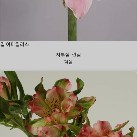
겹 아마릴리스
자부심, 결심
겨울