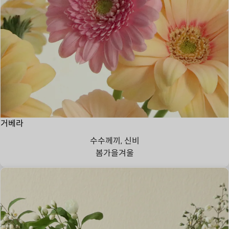
거베라
수수께끼, 신비
봄
가을
겨울