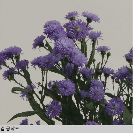
겹 공작초