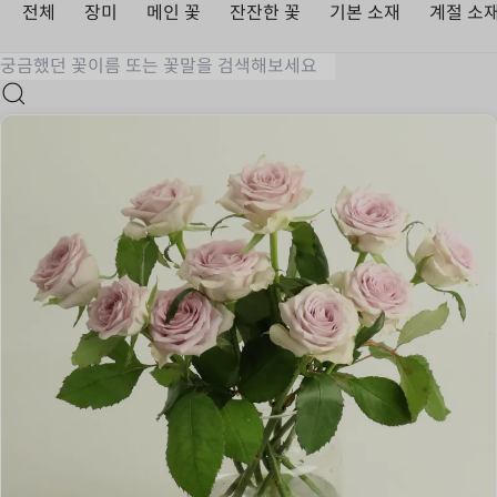
전체
장미
메인 꽃
잔잔한 꽃
기본 소재
계절 소