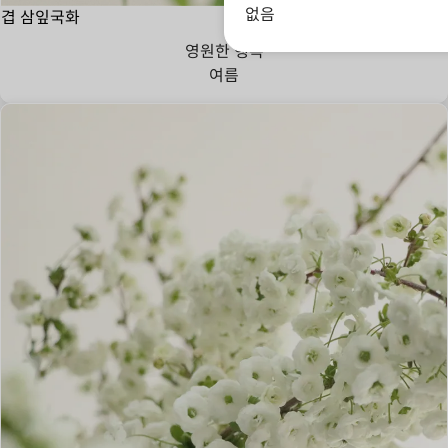
없음
겹 삼잎국화
영원한 행복
여름
사랑의 방