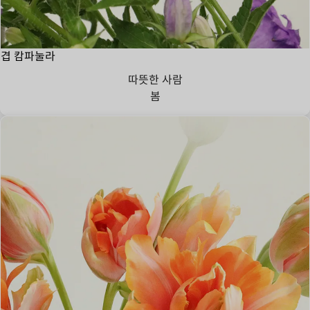
겹 캄파눌라
따뜻한 사람
봄