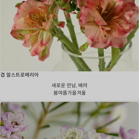
겹 알스트로메리아
새로운 만남, 배려
봄
여름
가을
겨울