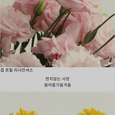
겹 프릴 리시안셔스
변치않는 사랑
봄
여름
가을
겨울