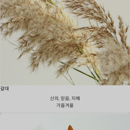
갈대
신의, 믿음, 지혜
가을
겨울