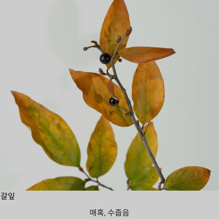
갈잎
매혹, 수줍음