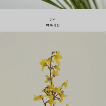
강아지풀
동심
여름
가을