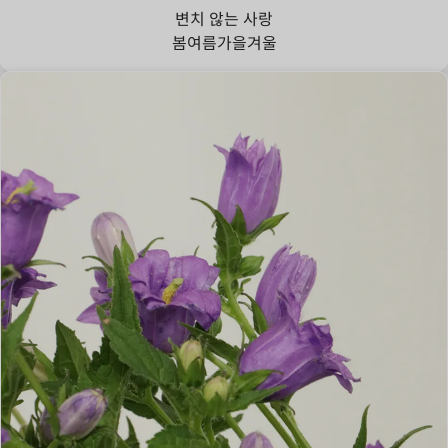
변치 않는 사랑
봄
여름
가을
겨울