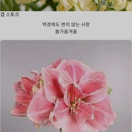
겹 스토크
역경에도 변치 않는 사랑
봄
가을
겨울