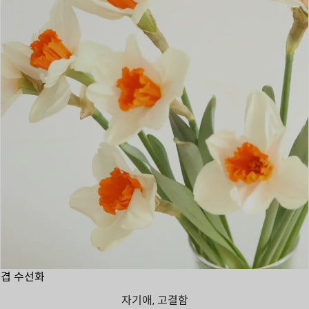
겹 수선화
자기애, 고결함