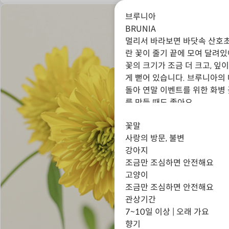
브루니아
BRUNIA
멀리서 바라보면 바닷속 산호초
란 꽃이 줄기 끝에 모여 달려
꽃의 크기가 조금 더 크고, 잎
게 뻗어 있습니다. 브루니아의
돌아 연말 이벤트를 위한 화병
를 만들 때도 좋아요.
꽃말
사랑의 방문, 불변
강아지
조금만 조심하면 안전해요
고양이
조금만 조심하면 안전해요
관상기간
7~10일 이상 | 오래 가요
향기