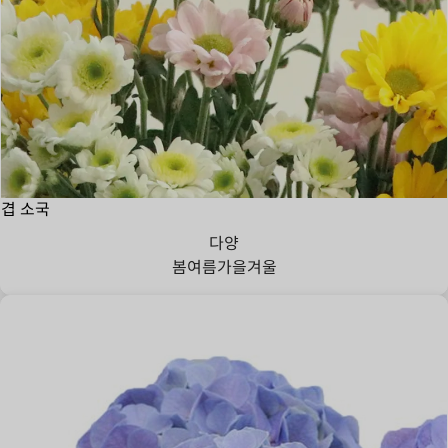
겹 소국
다양
봄
여름
가을
겨울