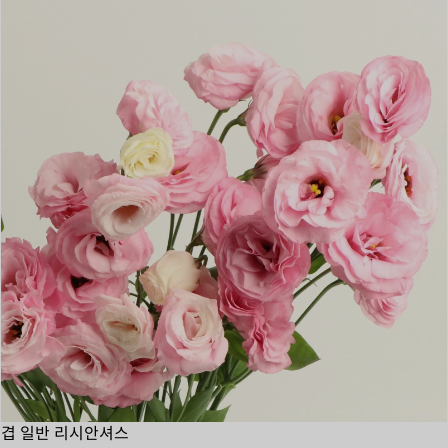
겹 일반 리시안셔스