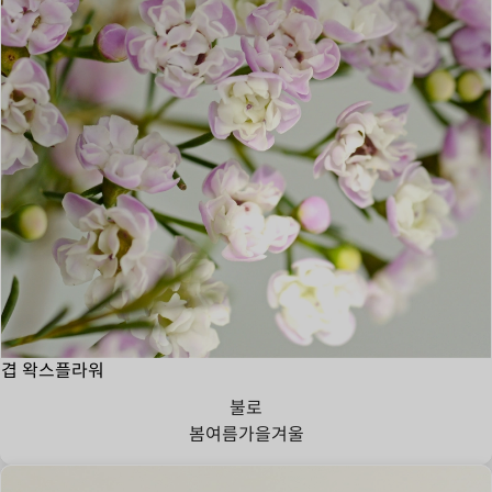
겹 왁스플라워
불로
봄
여름
가을
겨울