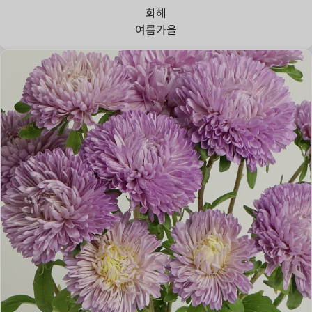
화해
여름
가을