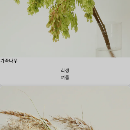
가죽나무
희생
여름