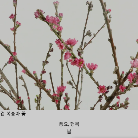
겹 복숭아 꽃
풍요, 행복
봄