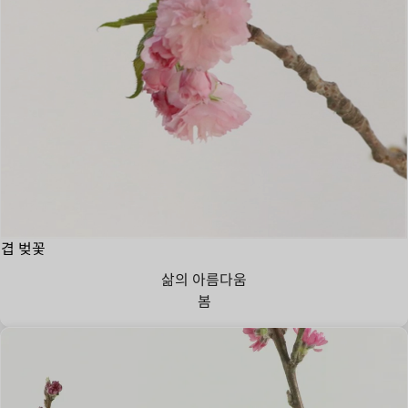
겹 벚꽃
삶의 아름다움
봄