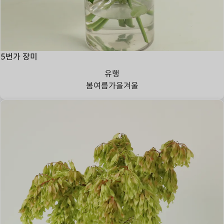
5번가 장미
유행
봄
여름
가을
겨울