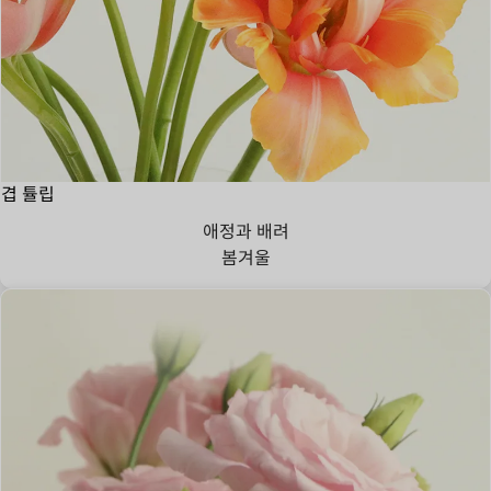
겹 튤립
애정과 배려
봄
겨울