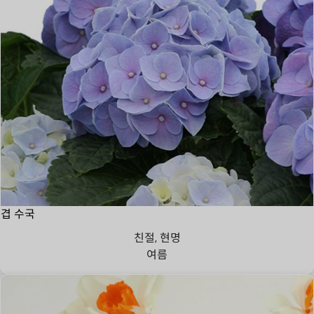
겹 수국
친절, 현명
여름