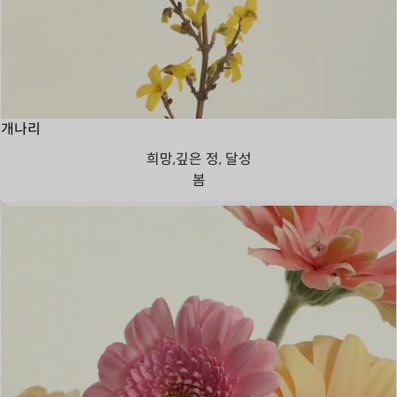
개나리
희망,깊은 정, 달성
봄