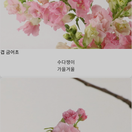
겹 금어초
수다쟁이
가을
겨울