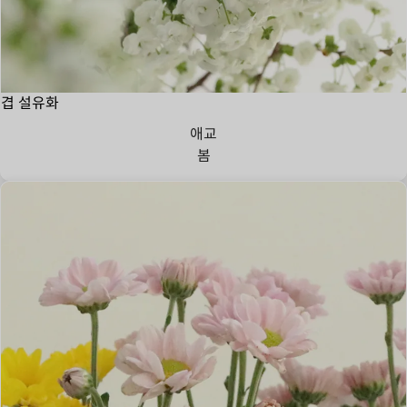
겹 설유화
애교
봄