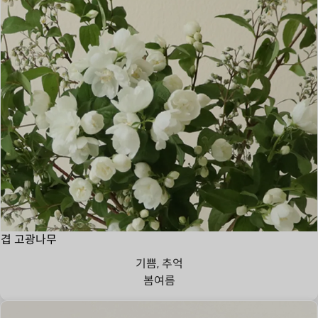
겹 고광나무
기쁨, 추억
봄
여름