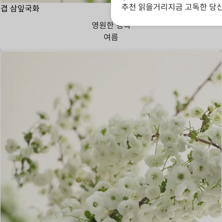
추천 읽을거리
지금 고독한 당
겹 삼잎국화
영원한 행복
여름
기