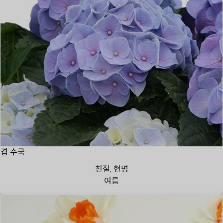
겹 수국
친절, 현명
여름