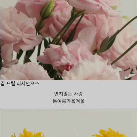
겹 프릴 리시안셔스
변치않는 사랑
봄
여름
가을
겨울