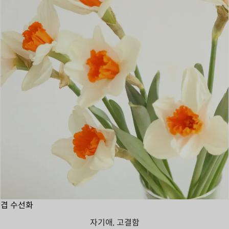
겹 수선화
자기애, 고결함