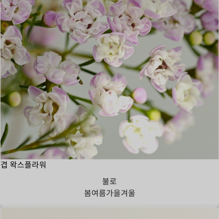
겹 왁스플라워
불로
봄
여름
가을
겨울