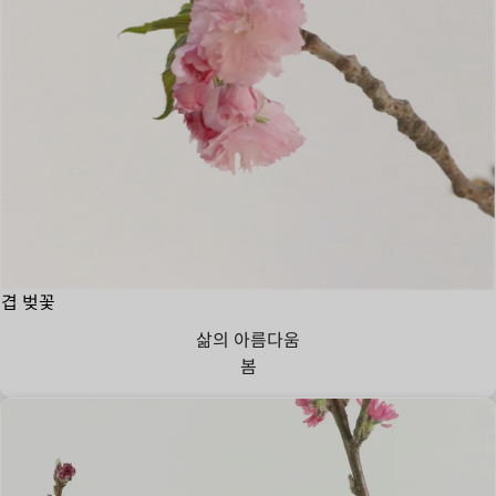
겹 벚꽃
삶의 아름다움
봄