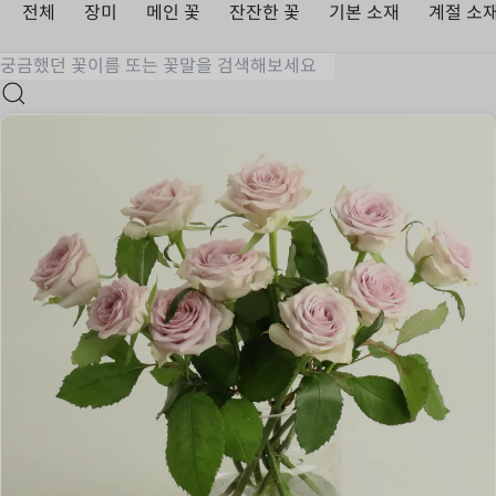
전체
장미
메인 꽃
잔잔한 꽃
기본 소재
계절 소