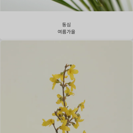
강아지풀
동심
여름
가을