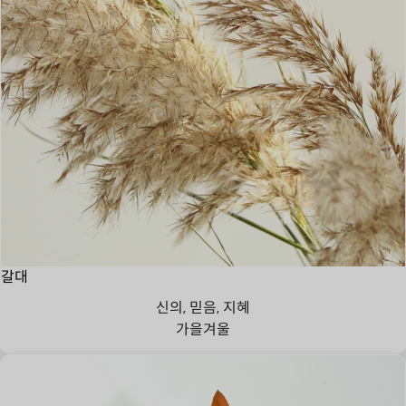
갈대
신의, 믿음, 지혜
가을
겨울