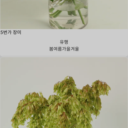
5번가 장미
유행
봄
여름
가을
겨울