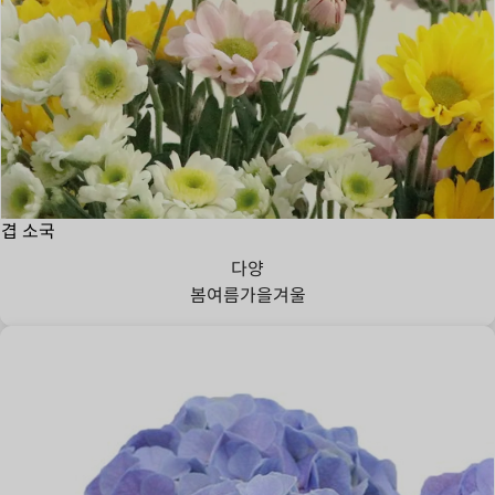
겹 소국
다양
봄
여름
가을
겨울