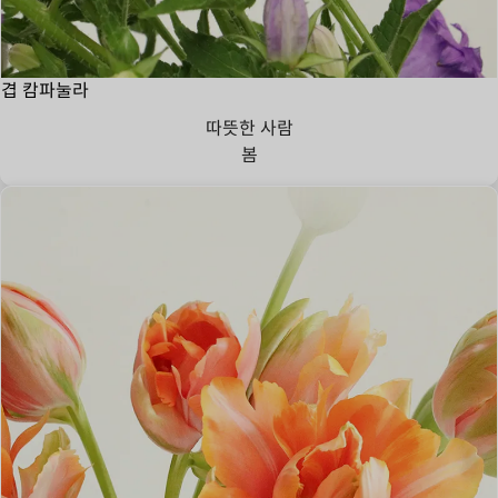
겹 캄파눌라
따뜻한 사람
봄