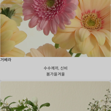
거베라
수수께끼, 신비
봄
가을
겨울