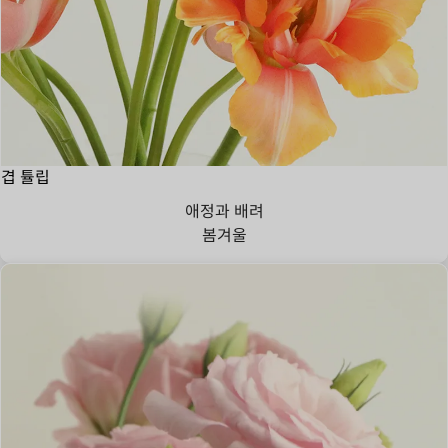
겹 튤립
애정과 배려
봄
겨울