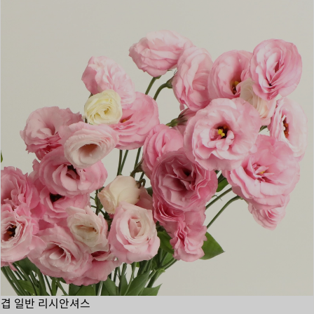
겹 일반 리시안셔스