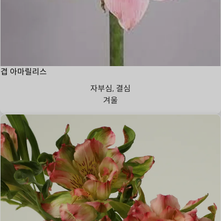
겹 아마릴리스
자부심, 결심
겨울