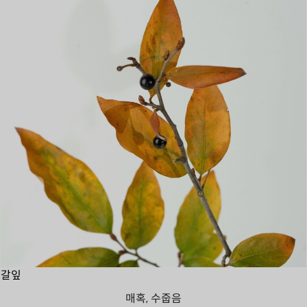
갈잎
매혹, 수줍음