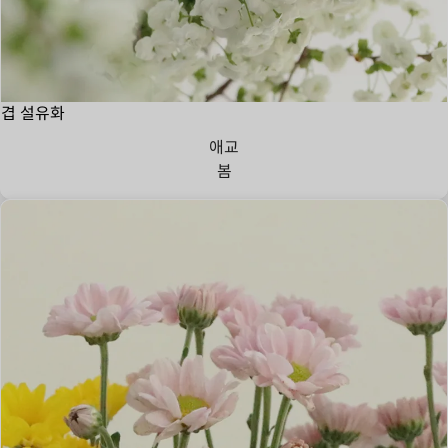
겹 설유화
애교
봄