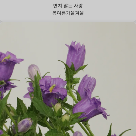
변치 않는 사랑
봄
여름
가을
겨울