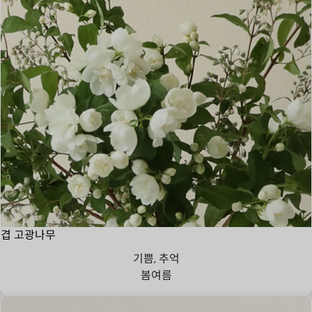
겹 고광나무
기쁨, 추억
봄
여름