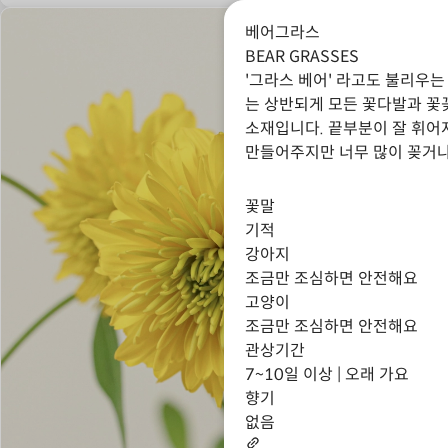
베어그라스
BEAR GRASSES
'그라스 베어' 라고도 불리우
는 상반되게 모든 꽃다발과 
소재입니다. 끝부분이 잘 휘어
만들어주지만 너무 많이 꽂거나
지저분해보일 수 있으니 되도록
것이 좋아요.
꽃말
기적
강아지
조금만 조심하면 안전해요
고양이
조금만 조심하면 안전해요
관상기간
7~10일 이상 | 오래 가요
향기
없음