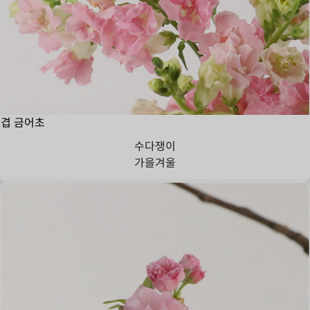
겹 금어초
수다쟁이
가을
겨울