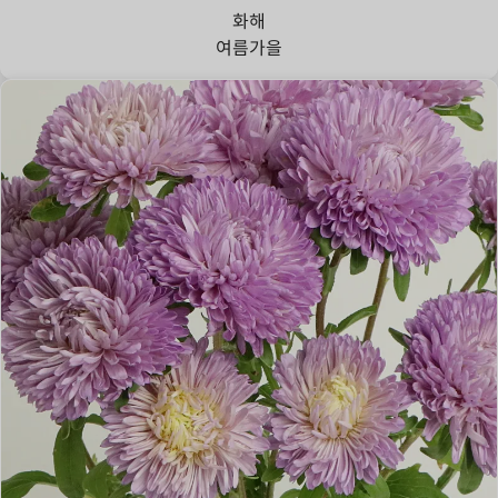
화해
여름
가을