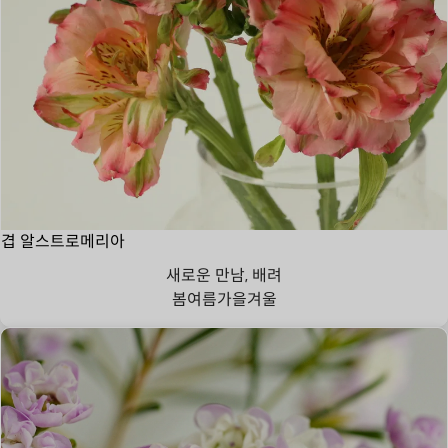
겹 알스트로메리아
새로운 만남, 배려
봄
여름
가을
겨울