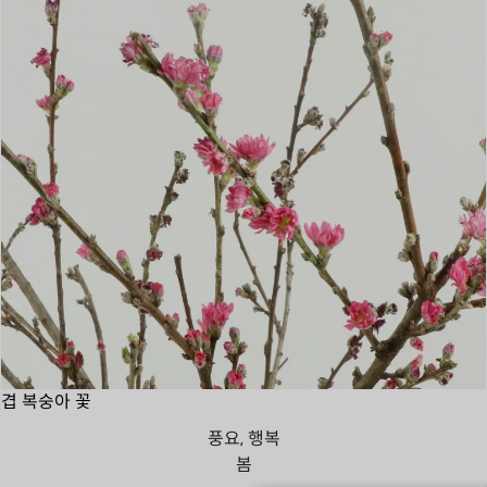
겹 복숭아 꽃
풍요, 행복
봄