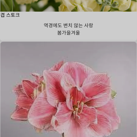
겹 스토크
역경에도 변치 않는 사랑
봄
가을
겨울