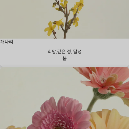
개나리
희망,깊은 정, 달성
봄