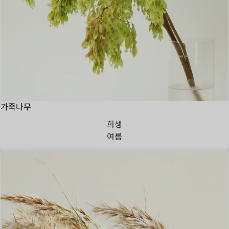
가죽나무
희생
여름