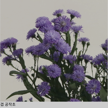
겹 공작초