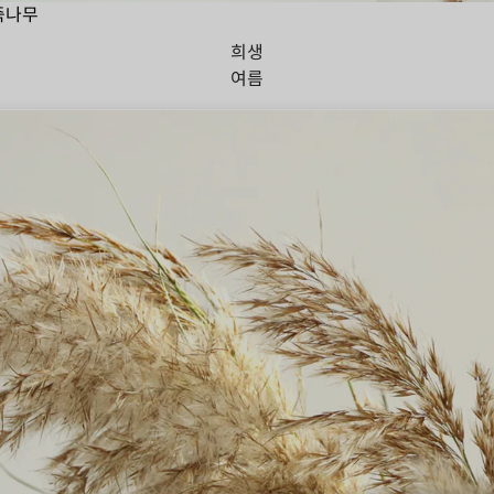
죽나무
희생
여름