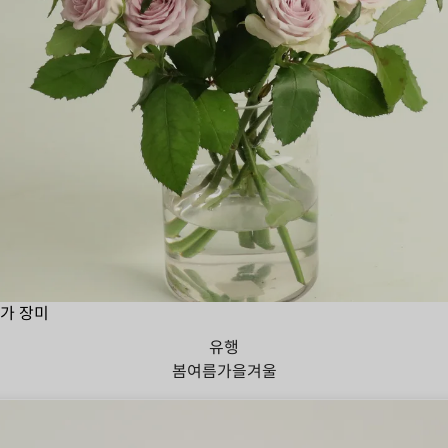
가 장미
유행
봄
여름
가을
겨울