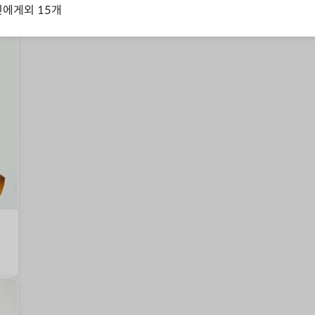
신에게
외
15
개
미인, 