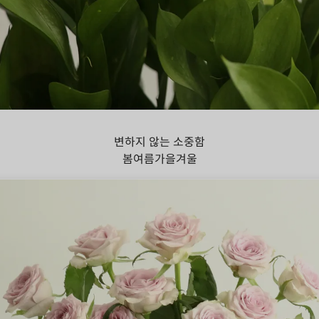
스커스
변하지 않는 소중함
봄
여름
가을
겨울