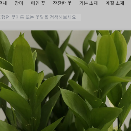
전체
장미
메인 꽃
잔잔한 꽃
기본 소재
계절 소재