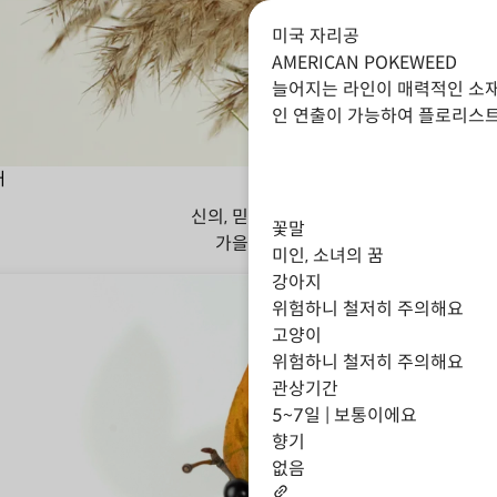
미국 자리공
AMERICAN POKEWEED
늘어지는 라인이 매력적인 소재
인 연출이 가능하여 플로리스트
대
신의, 믿음, 지혜
꽃말
가을
겨울
미인, 소녀의 꿈
강아지
위험하니 철저히 주의해요
고양이
위험하니 철저히 주의해요
관상기간
5~7일 | 보통이에요
향기
없음