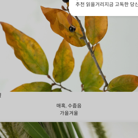
추천 읽을거리
지금 고독한 당
잎
매혹, 수줍음
가을
겨울