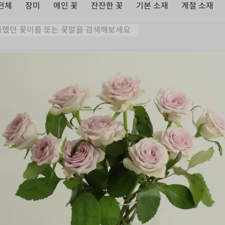
전체
장미
메인 꽃
잔잔한 꽃
기본 소재
계절 소재