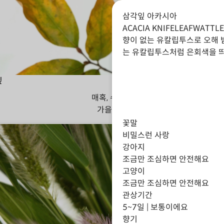
삼각잎 아카시아
ACACIA KNIFELEAFWATTLE
향이 없는 유칼립투스로 오해 
는 유칼립투스처럼 은회색을 띄
잎
매혹, 수줍음
가을
겨울
꽃말
비밀스런 사랑
강아지
조금만 조심하면 안전해요
고양이
조금만 조심하면 안전해요
관상기간
5~7일 | 보통이에요
향기