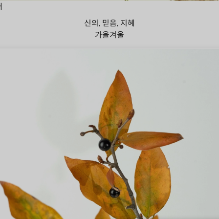
대
신의, 믿음, 지혜
가을
겨울