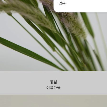
없음
아지풀
동심
여름
가을