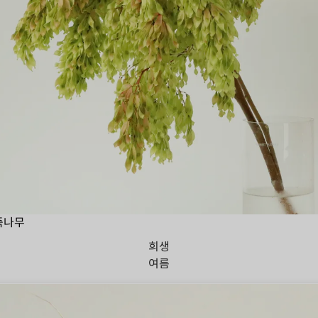
죽나무
희생
여름