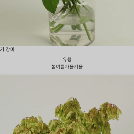
가 장미
유행
봄
여름
가을
겨울