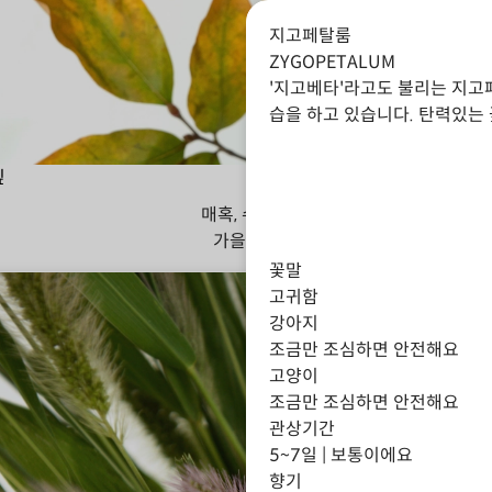
지고페탈룸
ZYGOPETALUM
'지고베타'라고도 불리는 지고
습을 하고 있습니다. 탄력있는
잎
매혹, 수줍음
가을
겨울
꽃말
고귀함
강아지
조금만 조심하면 안전해요
고양이
조금만 조심하면 안전해요
관상기간
5~7일 | 보통이에요
향기