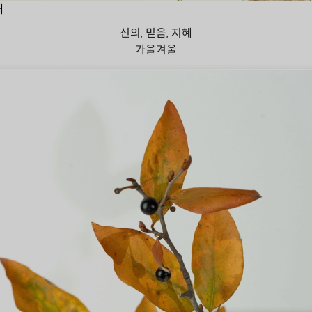
대
신의, 믿음, 지혜
가을
겨울