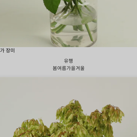
가 장미
유행
봄
여름
가을
겨울