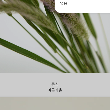
없음
아지풀
동심
여름
가을