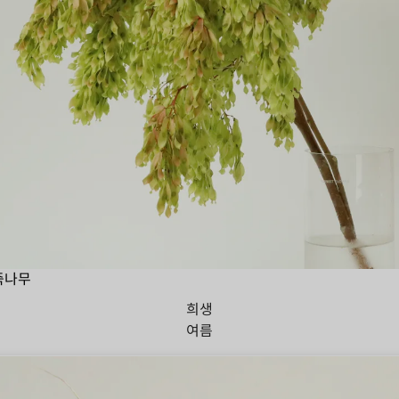
죽나무
희생
여름