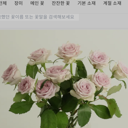
전체
장미
메인 꽃
잔잔한 꽃
기본 소재
계절 소재