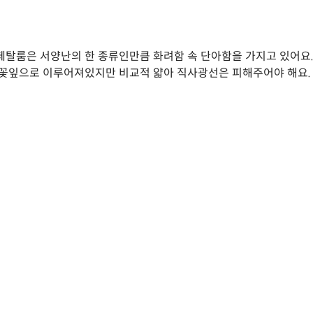
페탈룸은 서양난의 한 종류인만큼 화려함 속 단아함을 가지고 있어요. 
 꽃잎으로 이루어져있지만 비교적 얇아 직사광선은 피해주어야 해요.