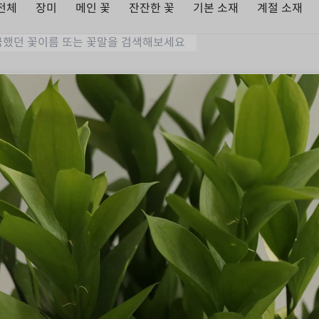
전체
장미
메인 꽃
잔잔한 꽃
기본 소재
계절 소재