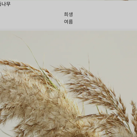
죽나무
희생
여름