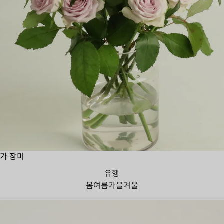
가 장미
유행
봄
여름
가을
겨울