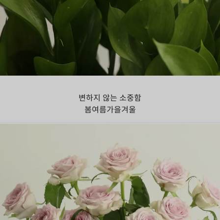
스커스
변하지 않는 소중함
봄
여름
가을
겨울