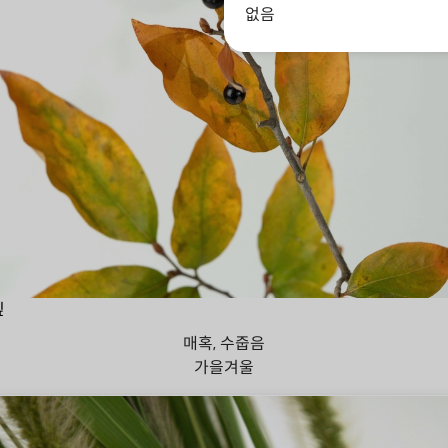
없음
잎
매혹, 수줍음
가을
겨울