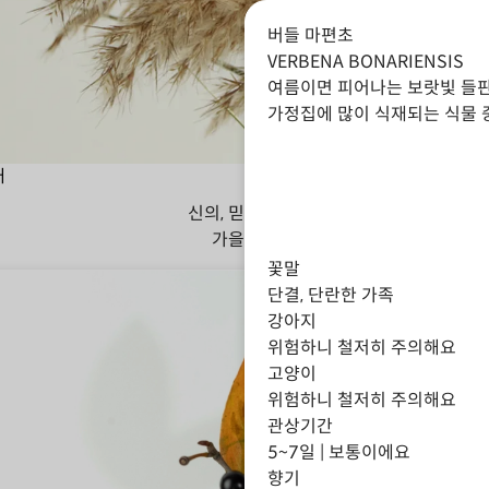
버들 마편초
VERBENA BONARIENSIS
여름이면 피어나는 보랏빛 들판
가정집에 많이 식재되는 식물 
대
신의, 믿음, 지혜
가을
겨울
꽃말
단결, 단란한 가족
강아지
위험하니 철저히 주의해요
고양이
위험하니 철저히 주의해요
관상기간
5~7일 | 보통이에요
향기