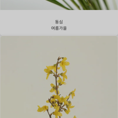
강아지풀
동심
여름
가을