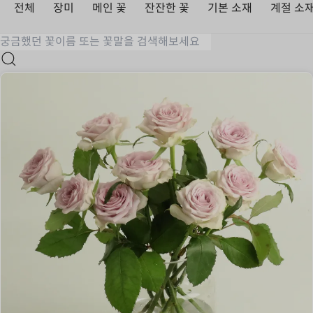
전체
장미
메인 꽃
잔잔한 꽃
기본 소재
계절 소