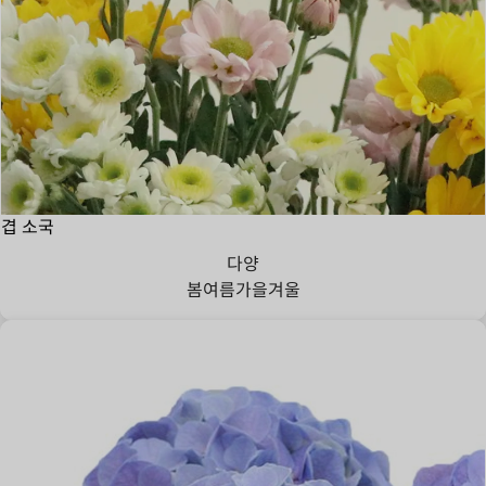
겹 소국
다양
봄
여름
가을
겨울