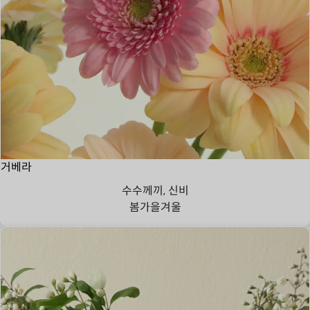
거베라
수수께끼, 신비
봄
가을
겨울