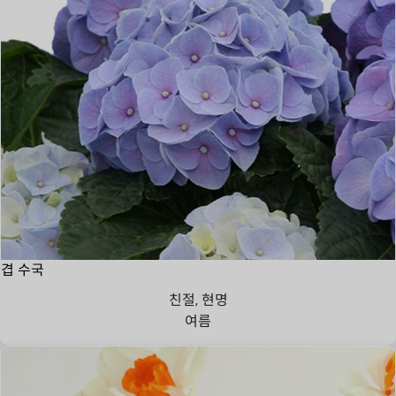
겹 수국
친절, 현명
여름