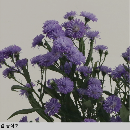
겹 공작초