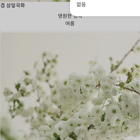
없음
겹 삼잎국화
영원한 행복
여름
사랑의