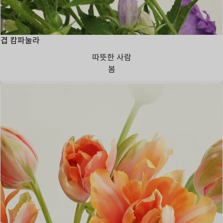
겹 캄파눌라
따뜻한 사람
봄