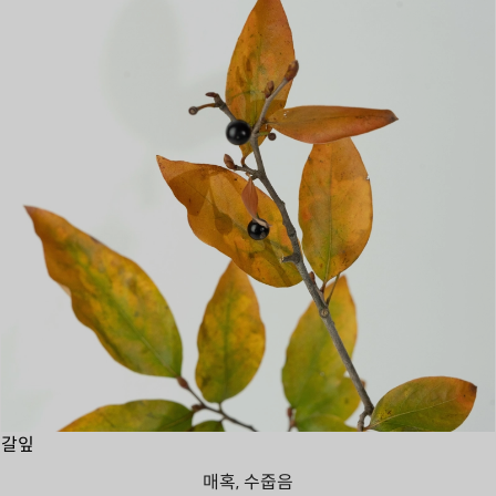
갈잎
매혹, 수줍음