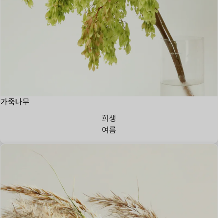
가죽나무
희생
여름