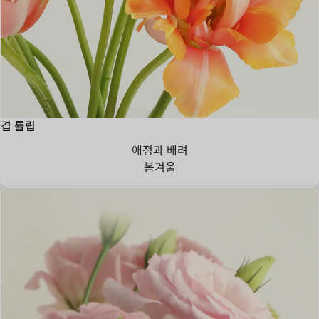
겹 튤립
애정과 배려
봄
겨울