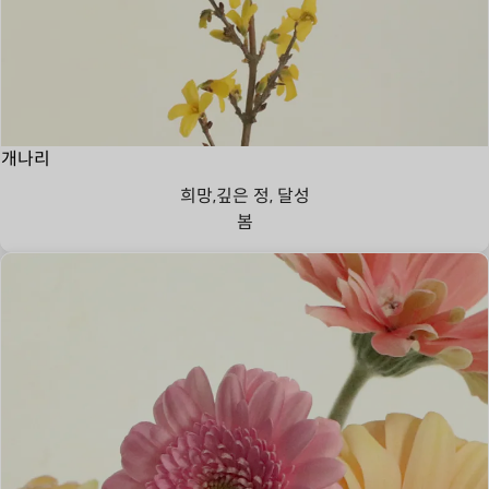
개나리
희망,깊은 정, 달성
봄