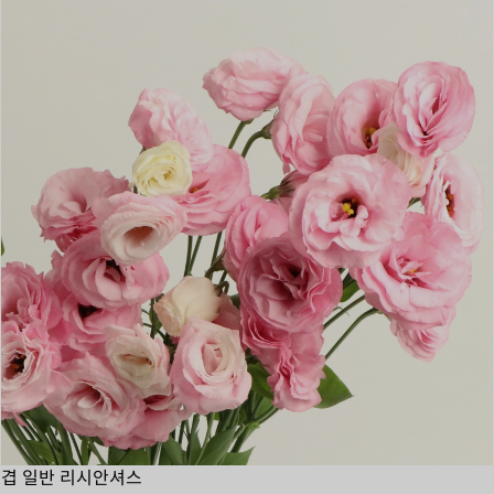
겹 일반 리시안셔스