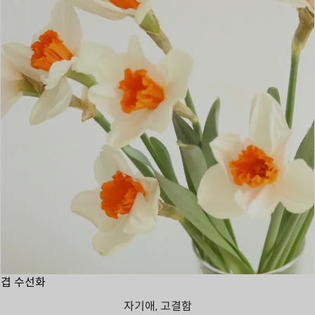
겹 수선화
자기애, 고결함