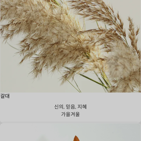
갈대
신의, 믿음, 지혜
가을
겨울