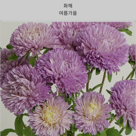
화해
여름
가을