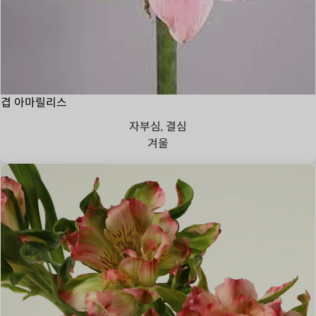
겹 아마릴리스
자부심, 결심
겨울