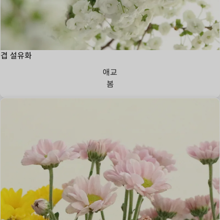
겹 설유화
애교
봄