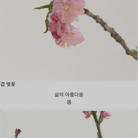
겹 벚꽃
삶의 아름다움
봄