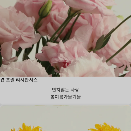
겹 프릴 리시안셔스
변치않는 사랑
봄
여름
가을
겨울