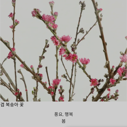
겹 복숭아 꽃
풍요, 행복
봄