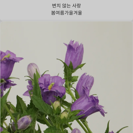
변치 않는 사랑
봄
여름
가을
겨울