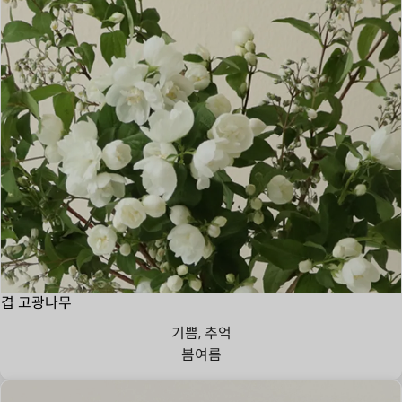
겹 고광나무
기쁨, 추억
봄
여름