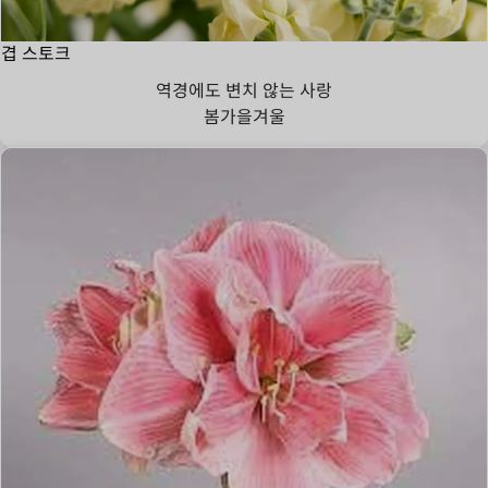
겹 스토크
역경에도 변치 않는 사랑
봄
가을
겨울