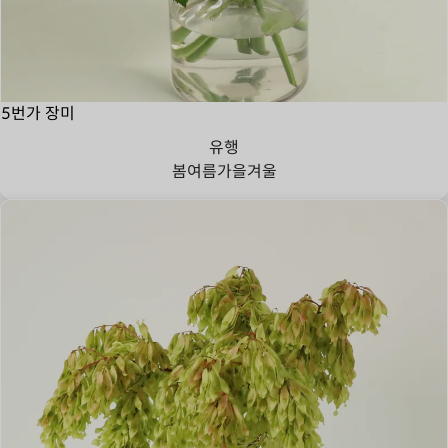
5번가 장미
유행
봄
여름
가을
겨울