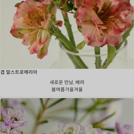
겹 알스트로메리아
새로운 만남, 배려
봄
여름
가을
겨울