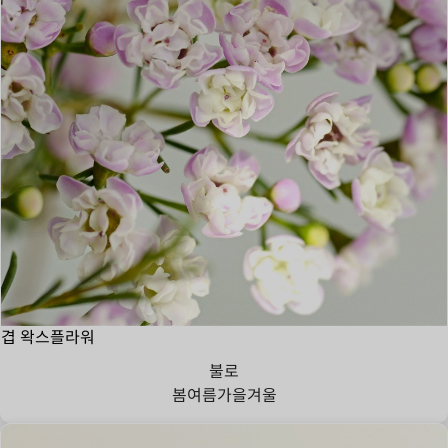
겹 왁스플라워
불로
봄
여름
가을
겨울