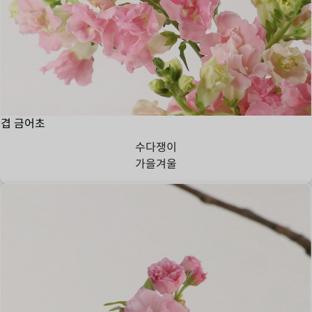
겹 금어초
수다쟁이
가을
겨울