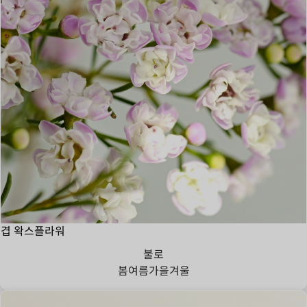
겹 왁스플라워
불로
봄
여름
가을
겨울