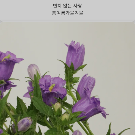
변치 않는 사랑
봄
여름
가을
겨울