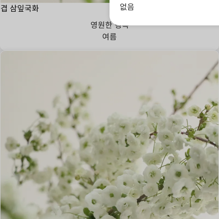
없음
겹 삼잎국화
영원한 행복
여름
영원한