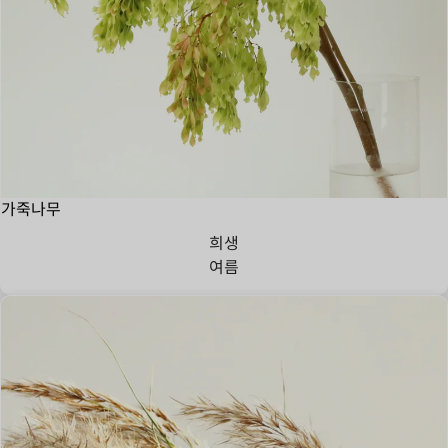
가죽나무
희생
여름