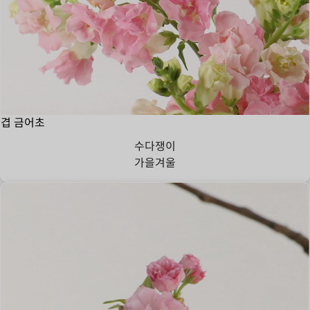
겹 금어초
수다쟁이
가을
겨울