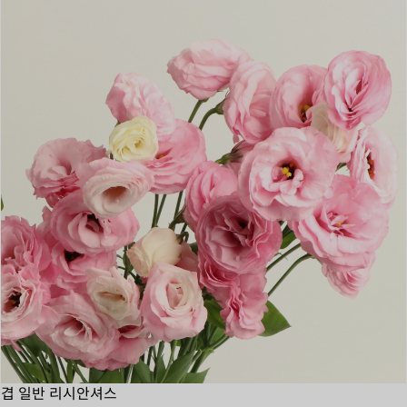
겹 일반 리시안셔스