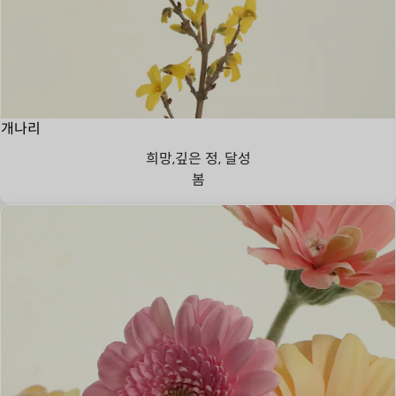
개나리
희망,깊은 정, 달성
봄