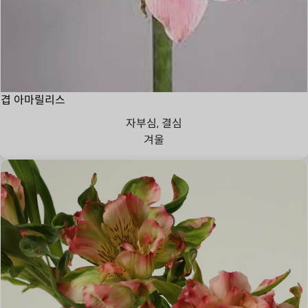
겹 아마릴리스
자부심, 결심
겨울