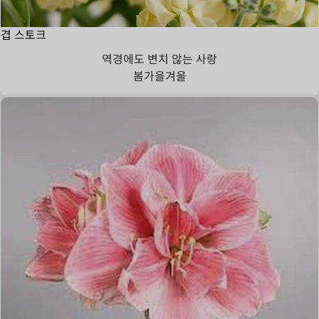
겹 스토크
역경에도 변치 않는 사랑
봄
가을
겨울