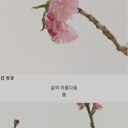
겹 벚꽃
삶의 아름다움
봄