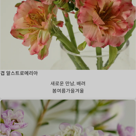
겹 알스트로메리아
새로운 만남, 배려
봄
여름
가을
겨울