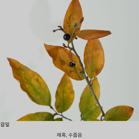
갈잎
매혹, 수줍음