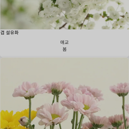
겹 설유화
애교
봄