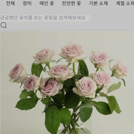
전체
장미
메인 꽃
잔잔한 꽃
기본 소재
계절 소