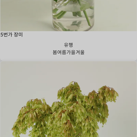
5번가 장미
유행
봄
여름
가을
겨울