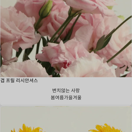
겹 프릴 리시안셔스
변치않는 사랑
봄
여름
가을
겨울