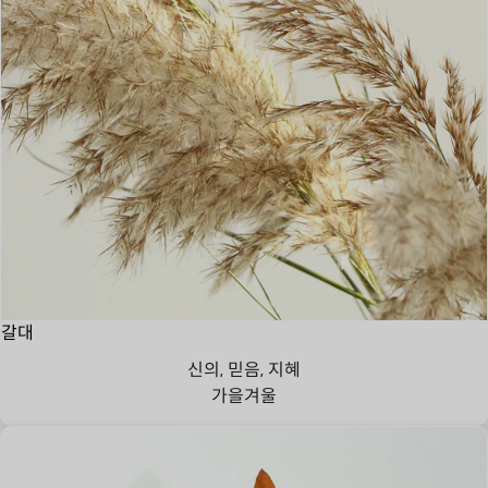
갈대
신의, 믿음, 지혜
가을
겨울