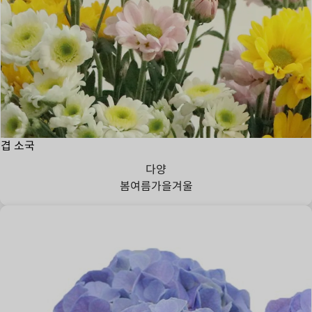
겹 소국
다양
봄
여름
가을
겨울