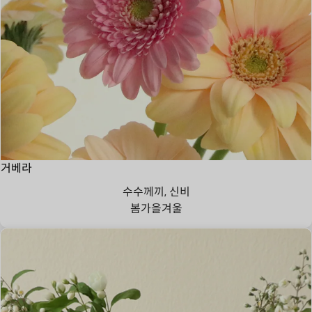
거베라
수수께끼, 신비
봄
가을
겨울