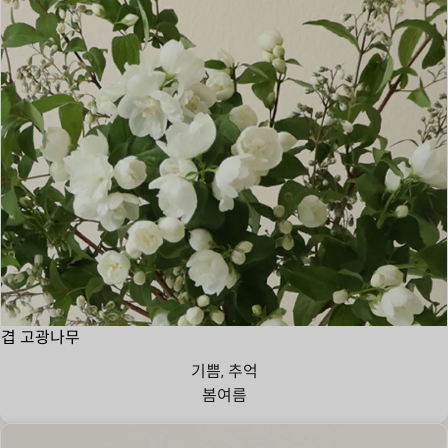
겹 고광나무
기쁨, 추억
봄
여름