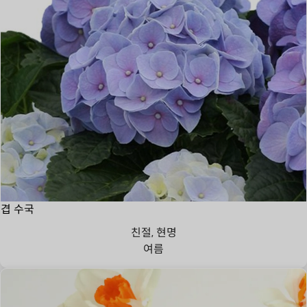
겹 수국
친절, 현명
여름