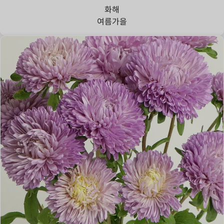
화해
여름
가을