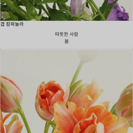
겹 캄파눌라
따뜻한 사람
봄