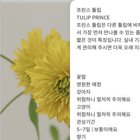
프린스 튤립
TULIP PRINCE
프린스 튤립은 다른 튤립에 비
서 가장 먼저 만나볼 수 있는 
짧은 것이 특징입니다. 실내 기
게 관리해 주시면 더욱 오래 지
꽃말
영원한 애정
강아지
위험하니 철저히 주의해요
고양이
위험하니 철저히 주의해요
관상기간
5~7일 | 보통이에요
향기