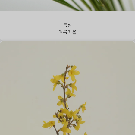
강아지풀
동심
여름
가을