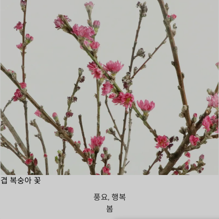
겹 복숭아 꽃
풍요, 행복
봄