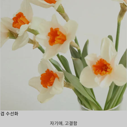
겹 수선화
자기애, 고결함