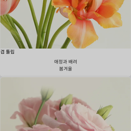
겹 튤립
애정과 배려
봄
겨울