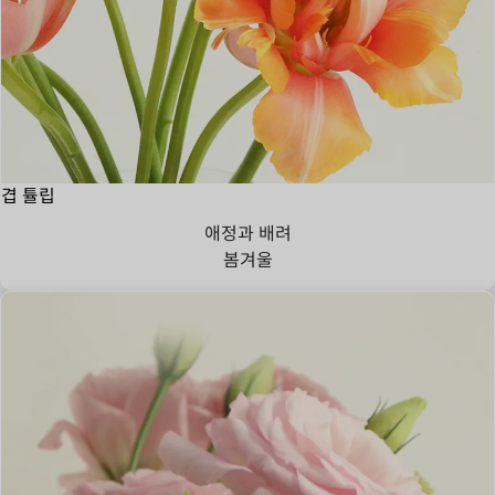
겹 튤립
애정과 배려
봄
겨울