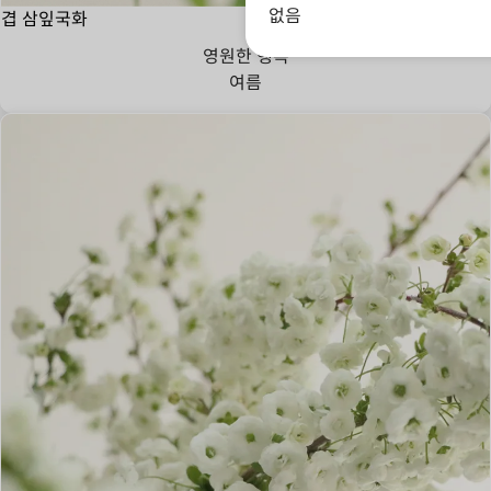
없음
겹 삼잎국화
영원한 행복
여름
청