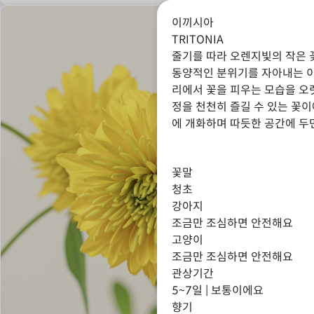
이끼시아
TRITONIA
줄기를 따라 오렌지빛의 작은 
동양적인 분위기를 자아내는 이
리에서 꽃을 피우는 모습을 오
정을 천천히 즐길 수 있는 꽃이에
에 개화하며 따듯한 공간에 두
꽃말
청초
강아지
조금만 조심하면 안전해요
고양이
조금만 조심하면 안전해요
관상기간
5~7일 | 보통이에요
향기