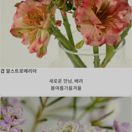
겹 알스트로메리아
새로운 만남, 배려
봄
여름
가을
겨울