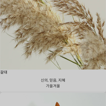
갈대
신의, 믿음, 지혜
가을
겨울