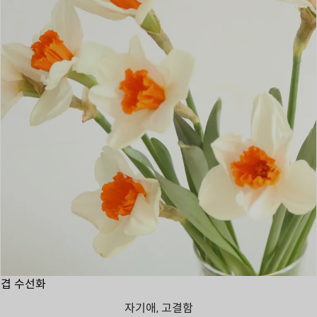
겹 수선화
자기애, 고결함