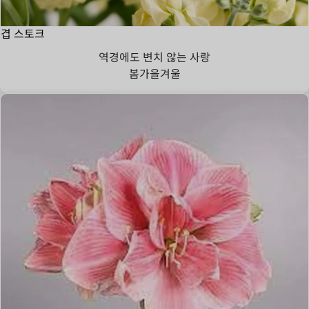
겹 스토크
역경에도 변치 않는 사랑
봄
가을
겨울