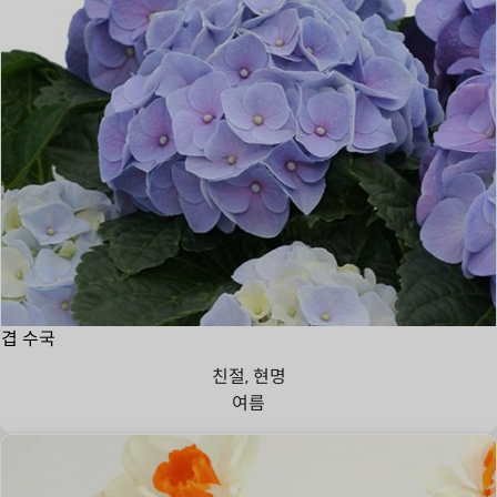
겹 수국
친절, 현명
여름