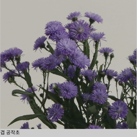
겹 공작초