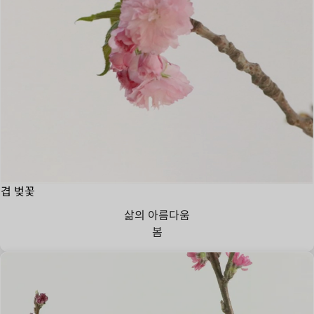
겹 벚꽃
삶의 아름다움
봄