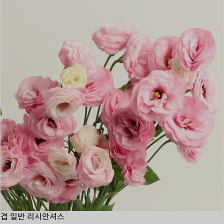
겹 일반 리시안셔스