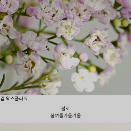
겹 왁스플라워
불로
봄
여름
가을
겨울