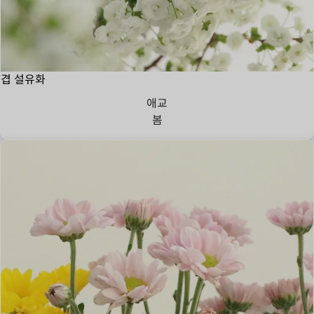
겹 설유화
애교
봄