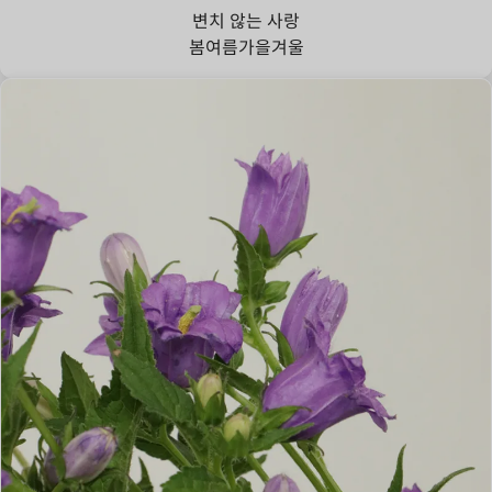
변치 않는 사랑
봄
여름
가을
겨울