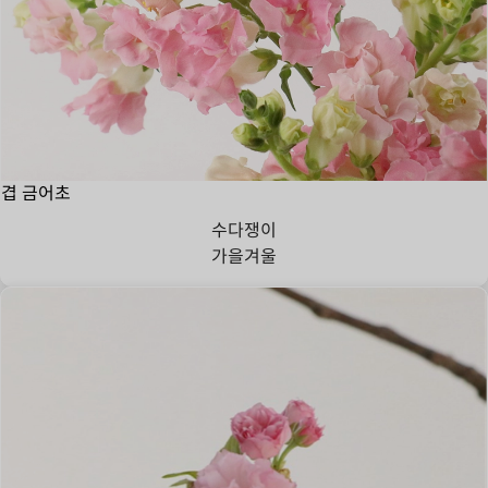
겹 금어초
수다쟁이
가을
겨울