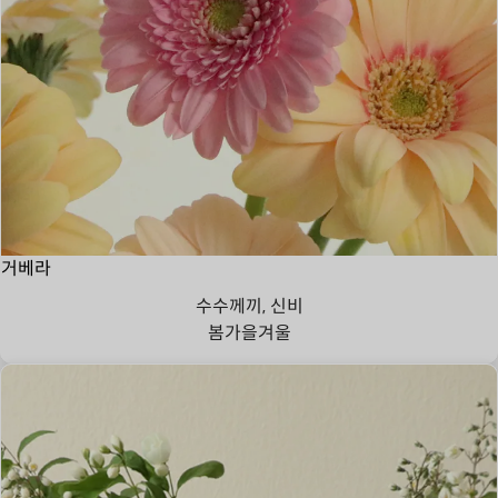
거베라
수수께끼, 신비
봄
가을
겨울