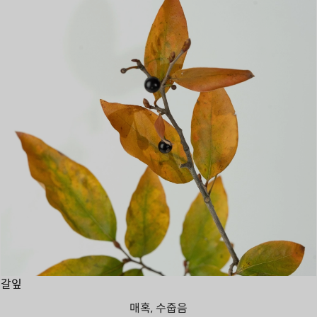
갈잎
매혹, 수줍음