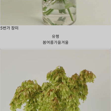
5번가 장미
유행
봄
여름
가을
겨울