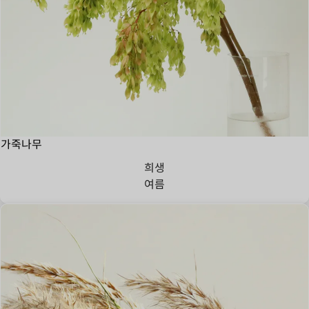
가죽나무
희생
여름