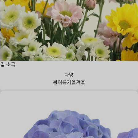
겹 소국
다양
봄
여름
가을
겨울