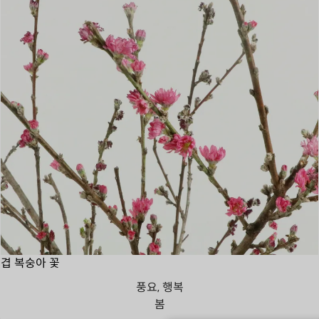
겹 복숭아 꽃
풍요, 행복
봄