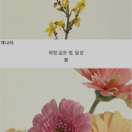
개나리
희망,깊은 정, 달성
봄