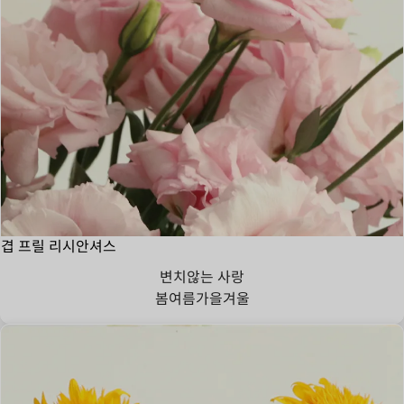
겹 프릴 리시안셔스
변치않는 사랑
봄
여름
가을
겨울