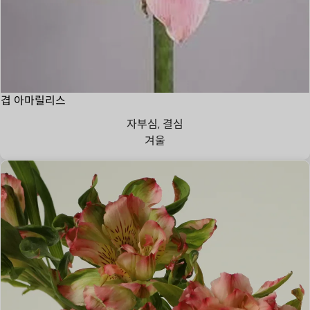
겹 아마릴리스
자부심, 결심
겨울