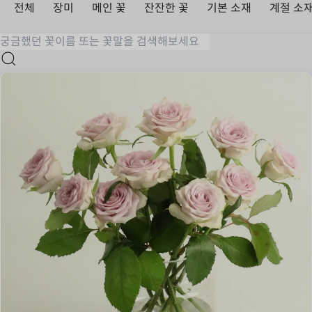
전체
장미
메인 꽃
잔잔한 꽃
기본 소재
계절 소