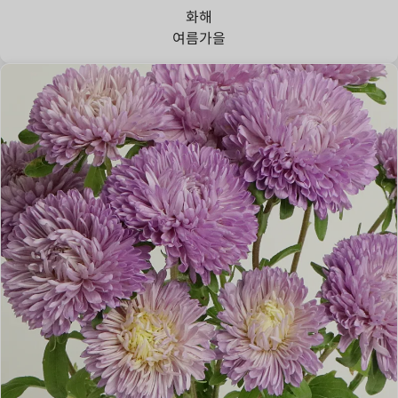
화해
여름
가을