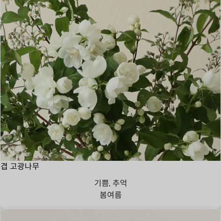
겹 고광나무
기쁨, 추억
봄
여름