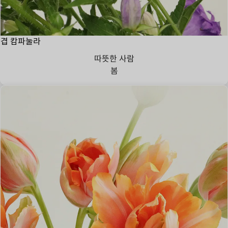
겹 캄파눌라
따뜻한 사람
봄