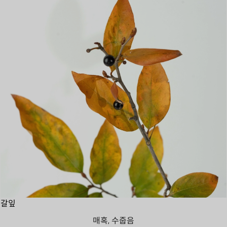
갈잎
매혹, 수줍음