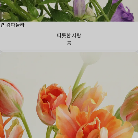
겹 캄파눌라
따뜻한 사람
봄