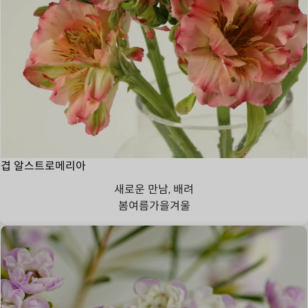
겹 알스트로메리아
새로운 만남, 배려
봄
여름
가을
겨울