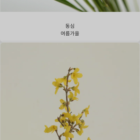
강아지풀
동심
여름
가을