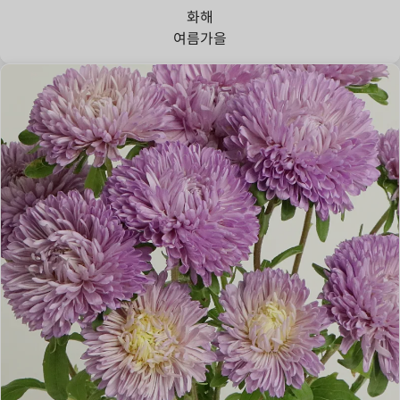
화해
여름
가을