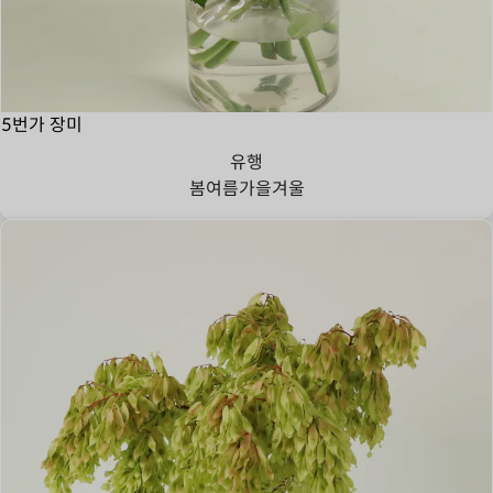
5번가 장미
유행
봄
여름
가을
겨울