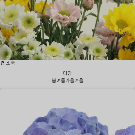
겹 소국
다양
봄
여름
가을
겨울