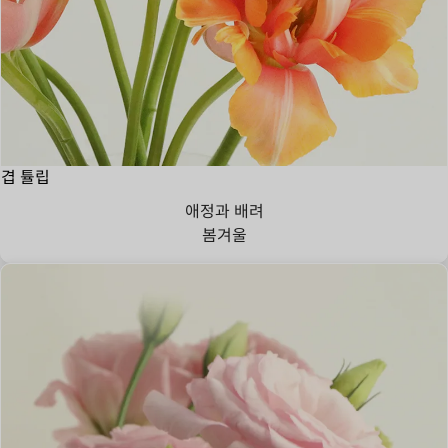
겹 튤립
애정과 배려
봄
겨울