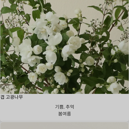
겹 고광나무
기쁨, 추억
봄
여름