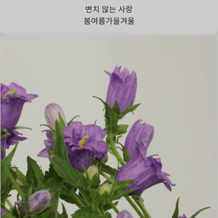
변치 않는 사랑
봄
여름
가을
겨울