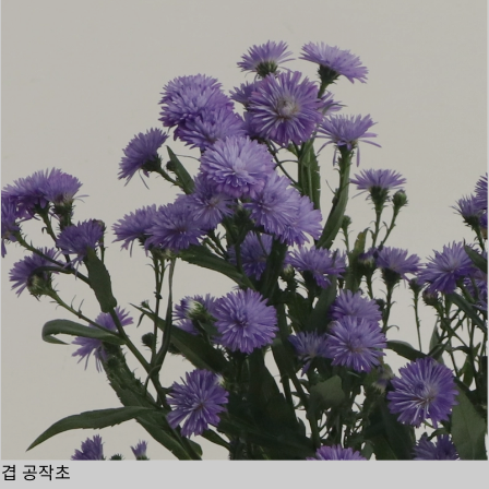
겹 공작초