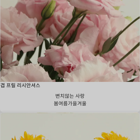
겹 프릴 리시안셔스
변치않는 사랑
봄
여름
가을
겨울