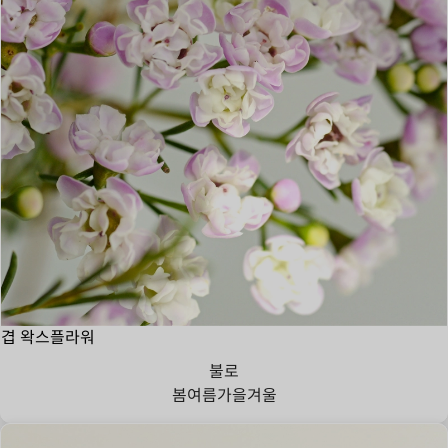
겹 왁스플라워
불로
봄
여름
가을
겨울