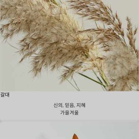
갈대
신의, 믿음, 지혜
가을
겨울