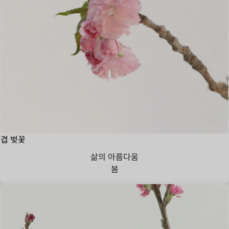
겹 벚꽃
삶의 아름다움
봄