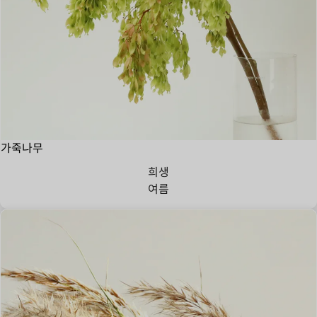
가죽나무
희생
여름