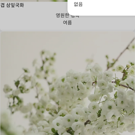
없음
겹 삼잎국화
영원한 행복
여름
애