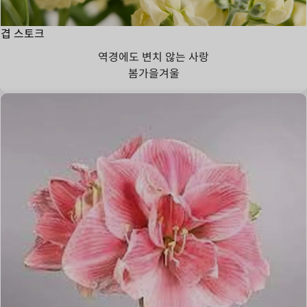
겹 스토크
역경에도 변치 않는 사랑
봄
가을
겨울