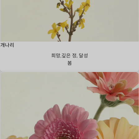
개나리
희망,깊은 정, 달성
봄