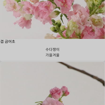
겹 금어초
수다쟁이
가을
겨울