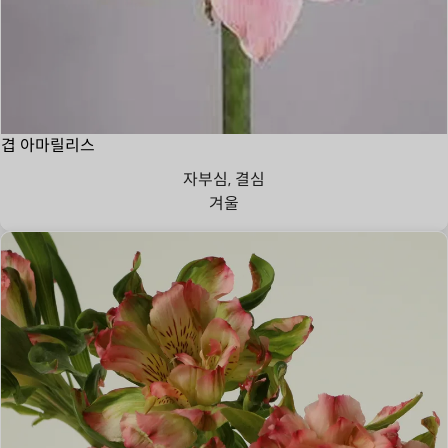
겹 아마릴리스
자부심, 결심
겨울