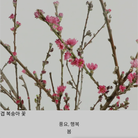
겹 복숭아 꽃
풍요, 행복
봄