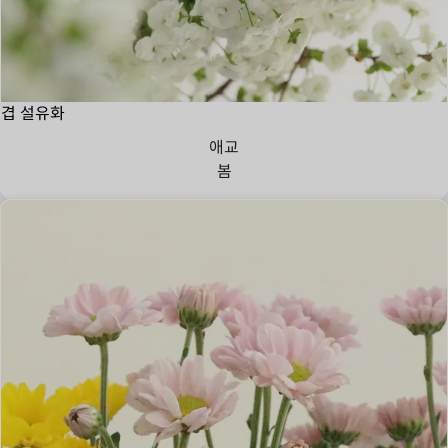
겹 설유화
애교
봄