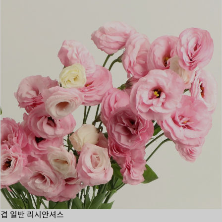
겹 일반 리시안셔스