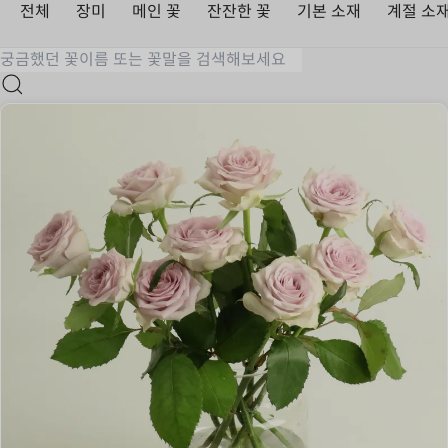
전체
장미
메인 꽃
잔잔한 꽃
기본 소재
계절 소