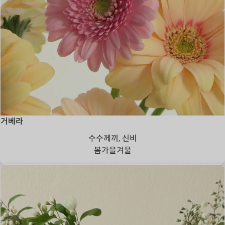
거베라
수수께끼, 신비
봄
가을
겨울