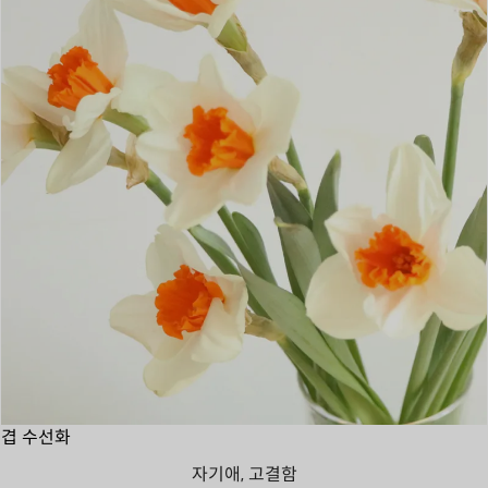
겹 수선화
자기애, 고결함