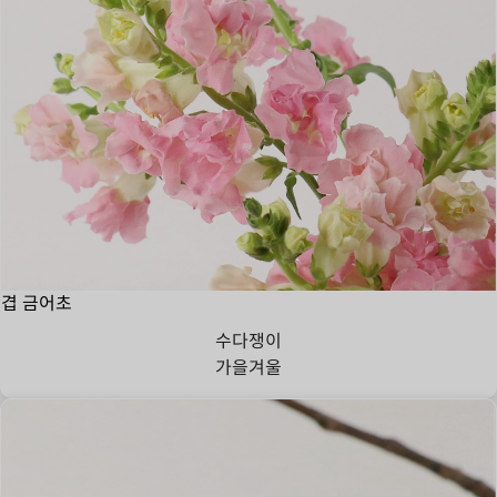
겹 금어초
수다쟁이
가을
겨울