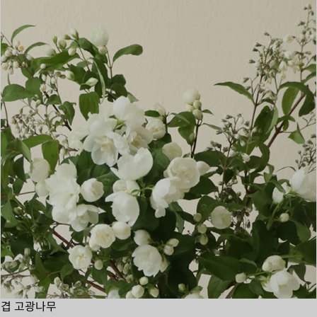
겹 고광나무