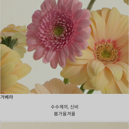
거베라
수수께끼, 신비
봄
가을
겨울