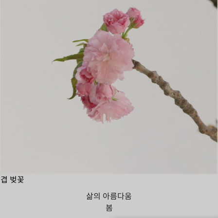
겹 벚꽃
삶의 아름다움
봄