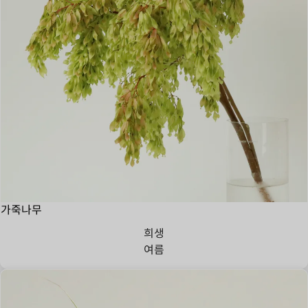
가죽나무
희생
여름