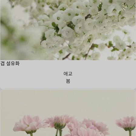
겹 설유화
애교
봄