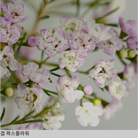
겹 왁스플라워