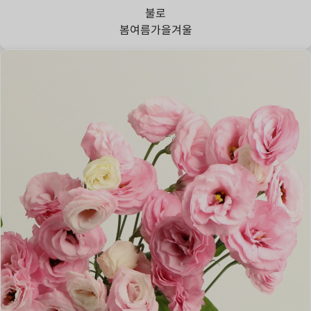
불로
봄
여름
가을
겨울