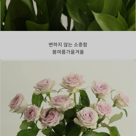
루스커스
변하지 않는 소중함
봄
여름
가을
겨울