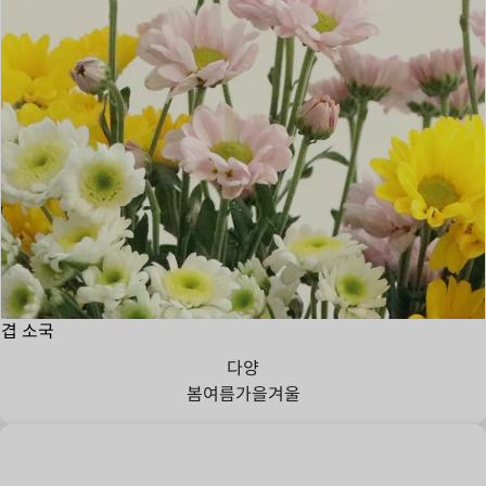
겹 소국
다양
봄
여름
가을
겨울