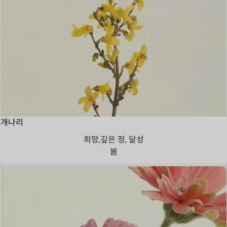
개나리
희망,깊은 정, 달성
봄