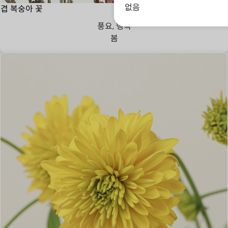
없음
겹 복숭아 꽃
풍요, 행복
봄
고귀한