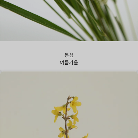
강아지풀
동심
여름
가을