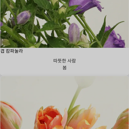
겹 캄파눌라
따뜻한 사람
봄