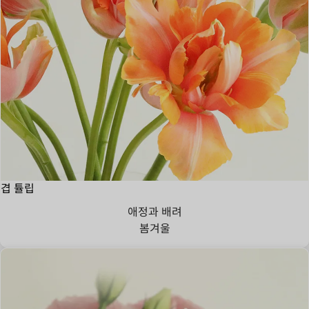
겹 튤립
애정과 배려
봄
겨울