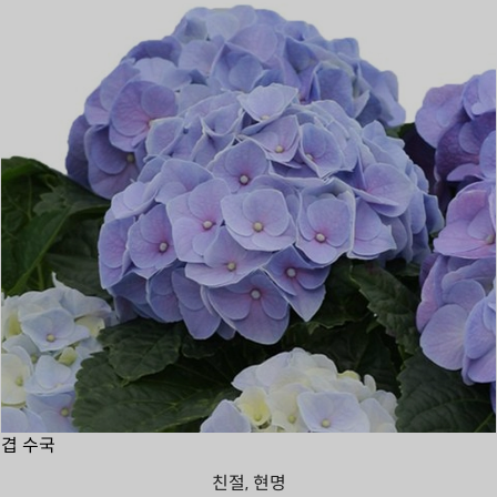
겹 수국
친절, 현명