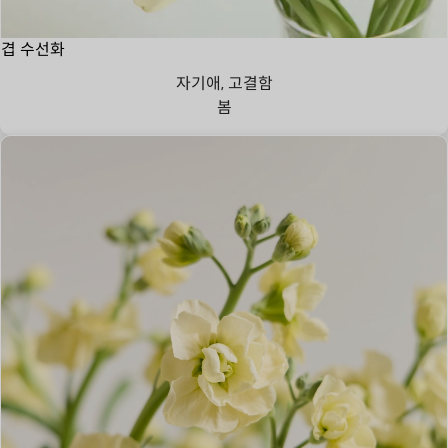
겹 수선화
자기애, 고결함
봄