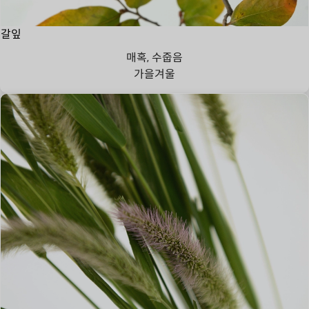
갈잎
매혹, 수줍음
가을
겨울