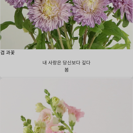
겹 과꽃
내 사랑은 당신보다 깊다
봄