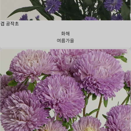
겹 공작초
화해
여름
가을