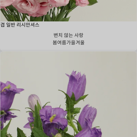
겹 일반 리시안셔스
변치 않는 사랑
봄
여름
가을
겨울