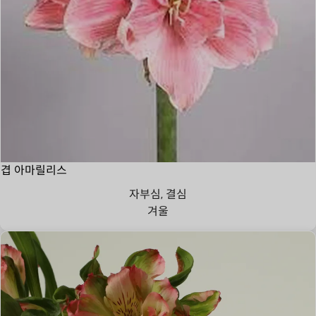
겹 아마릴리스
자부심, 결심
겨울