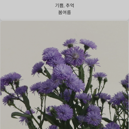
기쁨, 추억
봄
여름