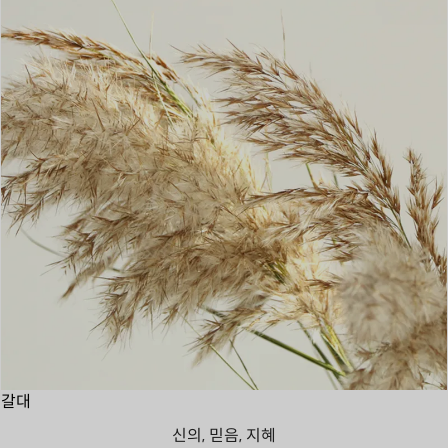
갈대
신의, 믿음, 지혜