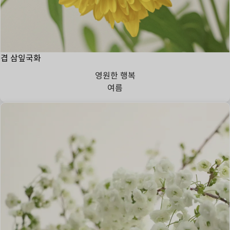
겹 삼잎국화
영원한 행복
여름