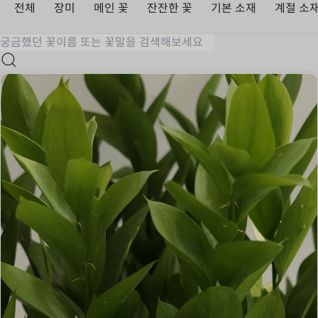
전체
장미
메인 꽃
잔잔한 꽃
기본 소재
계절 소