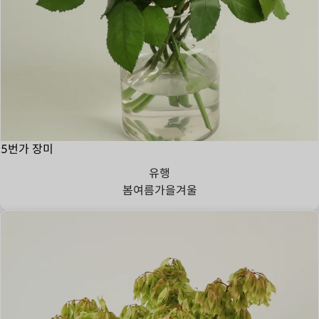
5번가 장미
유행
봄
여름
가을
겨울