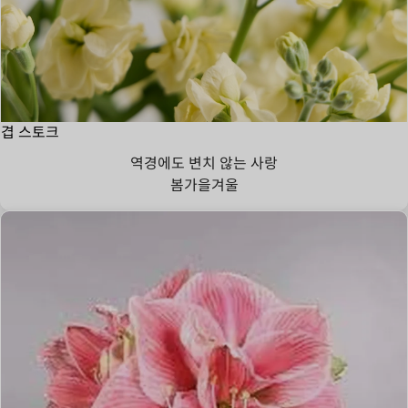
겹 스토크
역경에도 변치 않는 사랑
봄
가을
겨울