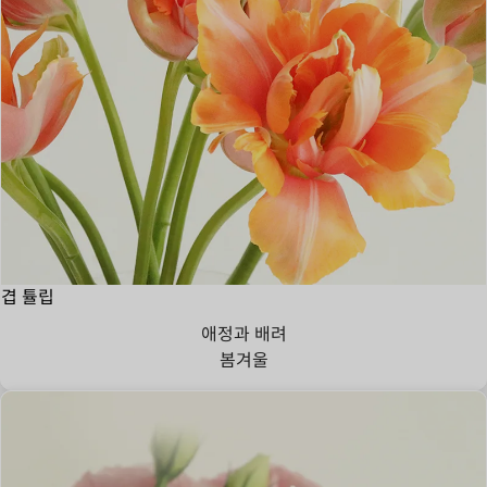
겹 튤립
애정과 배려
봄
겨울