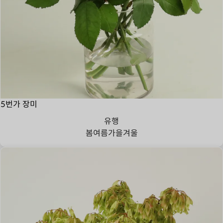
5번가 장미
유행
봄
여름
가을
겨울