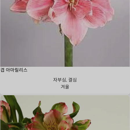
겹 아마릴리스
자부심, 결심
겨울