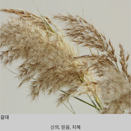
갈대
신의, 믿음, 지혜