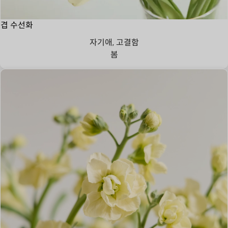
겹 수선화
자기애, 고결함
봄