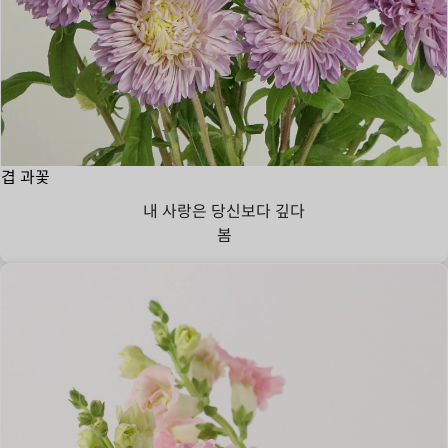
겹 과꽃
내 사랑은 당신보다 깊다
봄