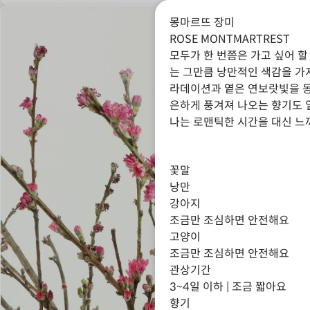
몽마르뜨 장미
ROSE MONTMARTREST
모두가 한 번쯤은 가고 싶어 할
는 그만큼 낭만적인 색감을 가
라데이션과 옅은 연보랏빛을 동
은하게 풍겨져 나오는 향기도 
나는 로맨틱한 시간을 대신 느
꽃말
낭만
강아지
조금만 조심하면 안전해요
고양이
조금만 조심하면 안전해요
관상기간
3~4일 이하 | 조금 짧아요
향기