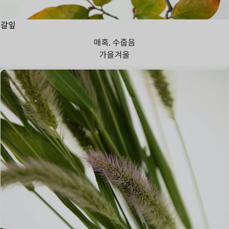
갈잎
매혹, 수줍음
가을
겨울