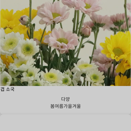
겹 소국
다양
봄
여름
가을
겨울