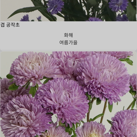
겹 공작초
화해
여름
가을