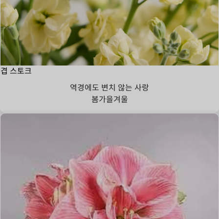
겹 스토크
역경에도 변치 않는 사랑
봄
가을
겨울