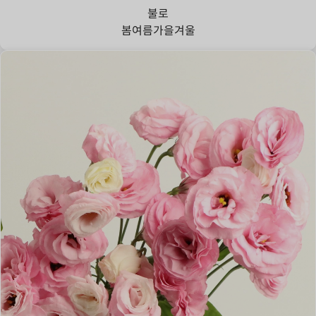
불로
봄
여름
가을
겨울