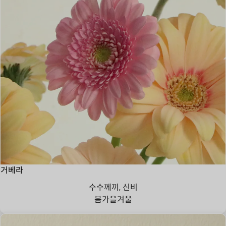
거베라
수수께끼, 신비
봄
가을
겨울