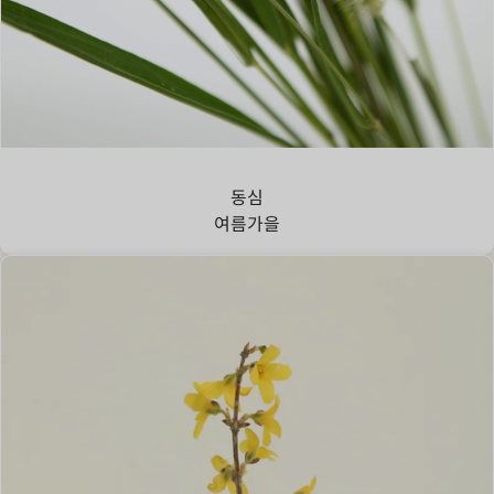
강아지풀
동심
여름
가을