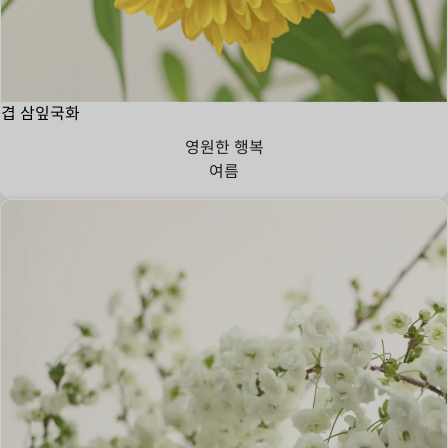
겹 삼잎국화
영원한 행복
여름