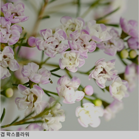
겹 왁스플라워