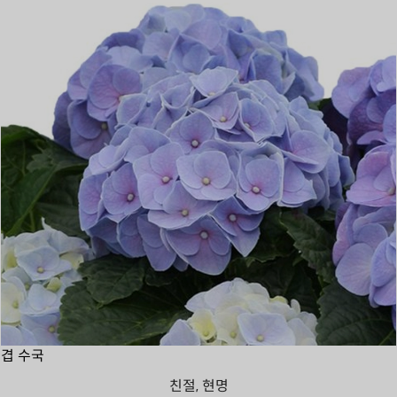
겹 수국
친절, 현명