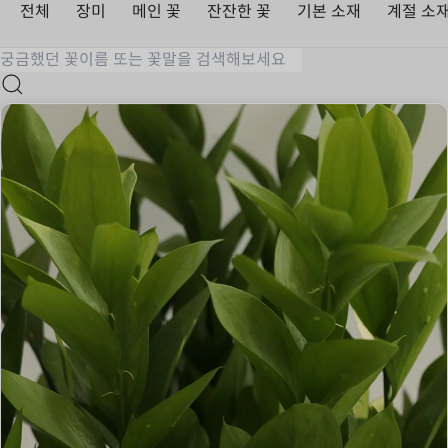
전체
장미
메인 꽃
잔잔한 꽃
기본 소재
계절 소