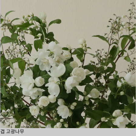
겹 고광나무