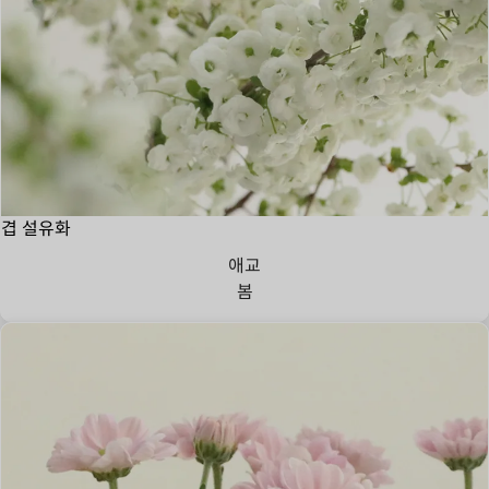
겹 설유화
애교
봄