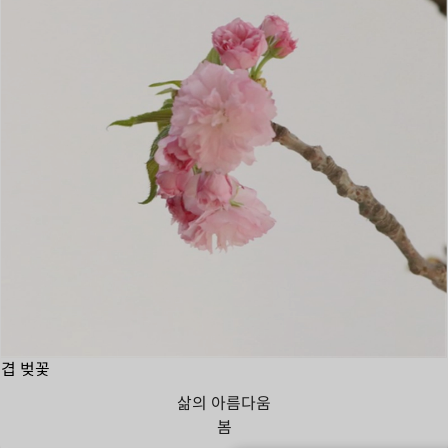
겹 벚꽃
삶의 아름다움
봄