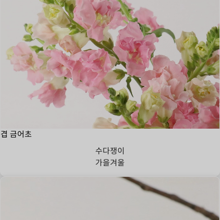
겹 금어초
수다쟁이
가을
겨울