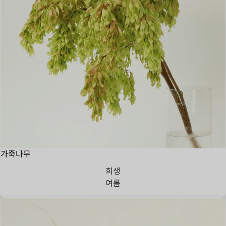
가죽나무
희생
여름