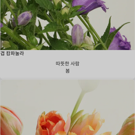
겹 캄파눌라
따뜻한 사람
봄