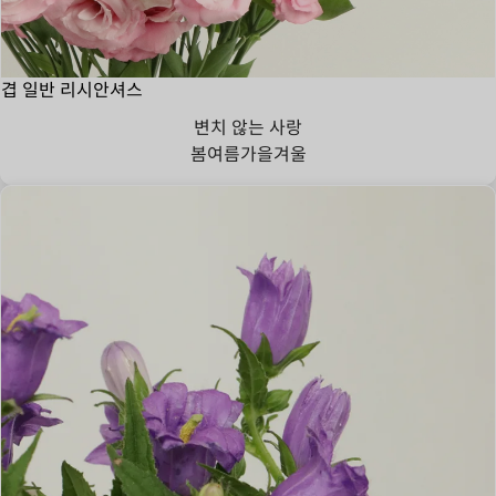
겹 일반 리시안셔스
변치 않는 사랑
봄
여름
가을
겨울