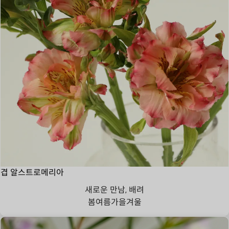
겹 알스트로메리아
새로운 만남, 배려
봄
여름
가을
겨울