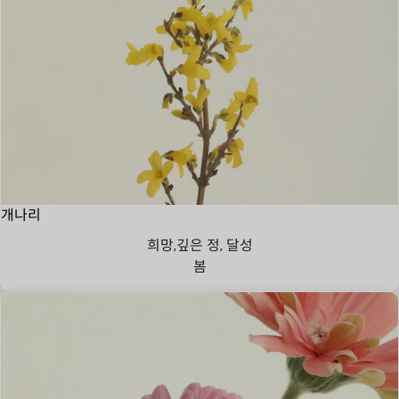
개나리
희망,깊은 정, 달성
봄