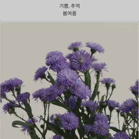
기쁨, 추억
봄
여름