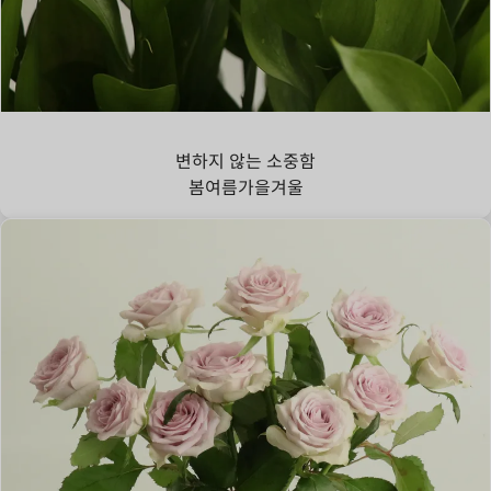
루스커스
변하지 않는 소중함
봄
여름
가을
겨울