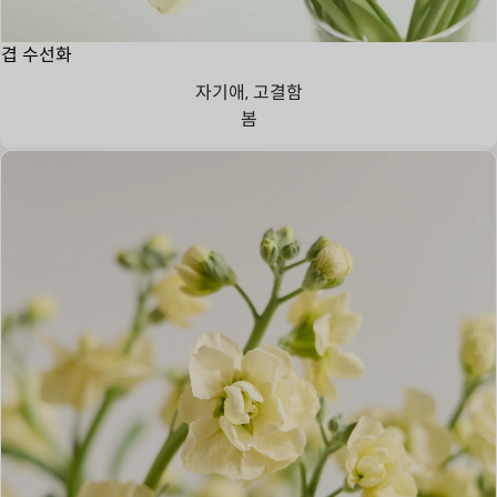
겹 수선화
자기애, 고결함
봄