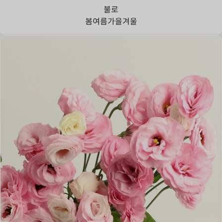
불로
봄
여름
가을
겨울