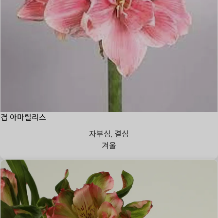
겹 아마릴리스
자부심, 결심
겨울