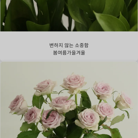
루스커스
변하지 않는 소중함
봄
여름
가을
겨울