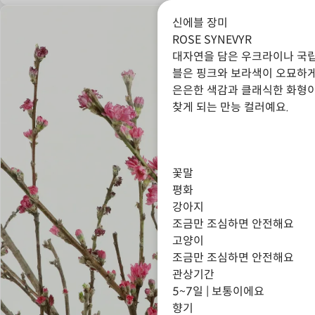
신에블 장미
ROSE SYNEVYR
대자연을 담은 우크라이나 국립
블은 핑크와 보라색이 오묘하게
은은한 색감과 클래식한 화형
찾게 되는 만능 컬러예요.
꽃말
평화
강아지
조금만 조심하면 안전해요
고양이
조금만 조심하면 안전해요
관상기간
5~7일 | 보통이에요
향기