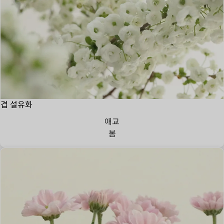
겹 설유화
애교
봄