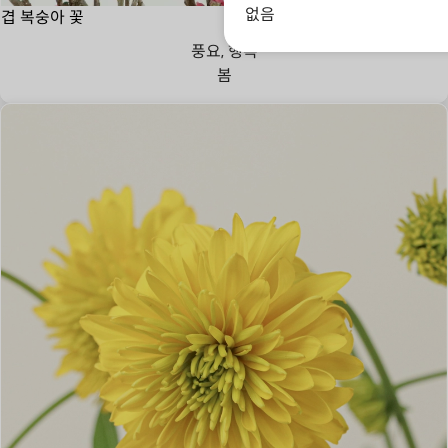
없음
겹 복숭아 꽃
풍요, 행복
봄
평