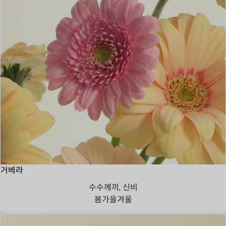
거베라
수수께끼, 신비
봄
가을
겨울