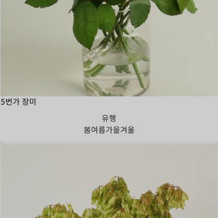
5번가 장미
유행
봄
여름
가을
겨울