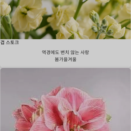
겹 스토크
역경에도 변치 않는 사랑
봄
가을
겨울