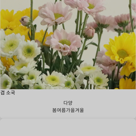
겹 소국
다양
봄
여름
가을
겨울