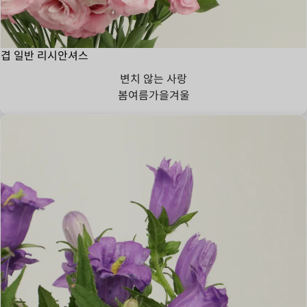
겹 일반 리시안셔스
변치 않는 사랑
봄
여름
가을
겨울