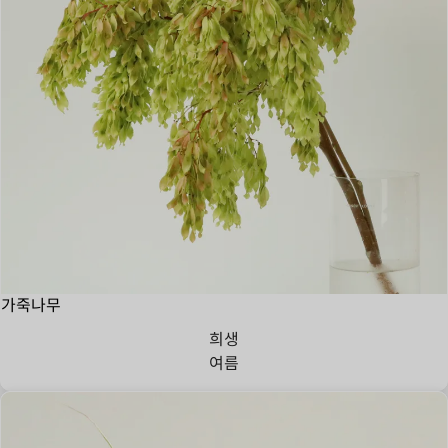
가죽나무
희생
여름