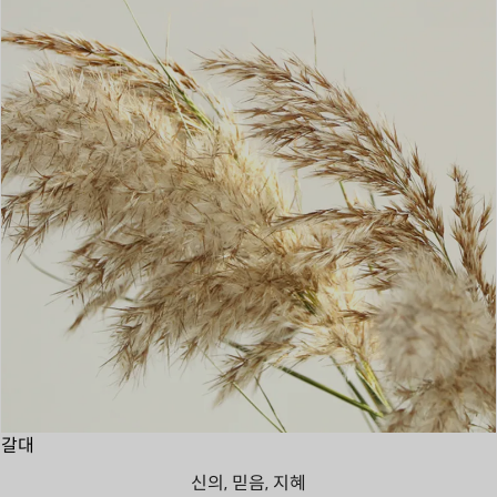
갈대
신의, 믿음, 지혜