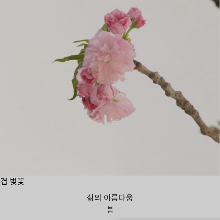
겹 벚꽃
삶의 아름다움
봄