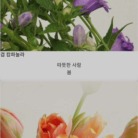
겹 캄파눌라
따뜻한 사람
봄