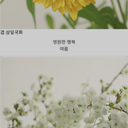
겹 삼잎국화
영원한 행복
여름