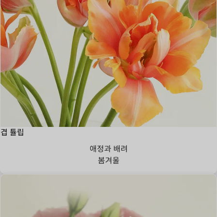
겹 튤립
애정과 배려
봄
겨울