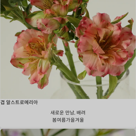
겹 알스트로메리아
새로운 만남, 배려
봄
여름
가을
겨울