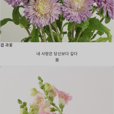
겹 과꽃
내 사랑은 당신보다 깊다
봄