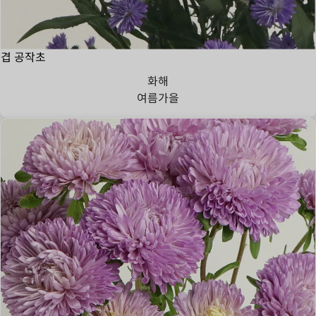
겹 공작초
화해
여름
가을