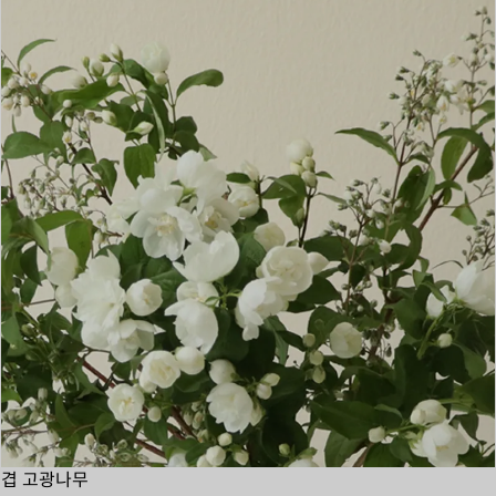
겹 고광나무