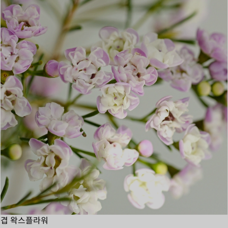
겹 왁스플라워