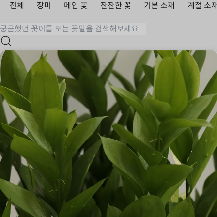
전체
장미
메인 꽃
잔잔한 꽃
기본 소재
계절 소