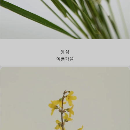
강아지풀
동심
여름
가을