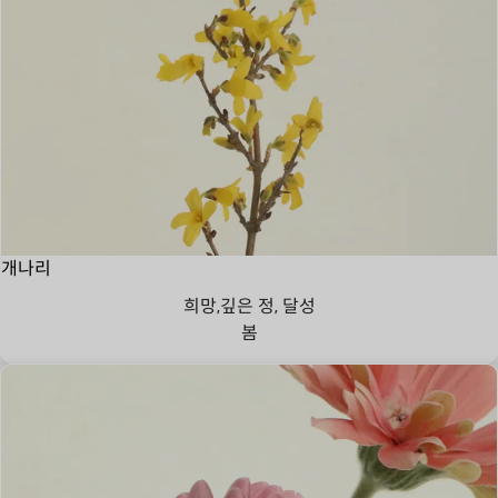
개나리
희망,깊은 정, 달성
봄