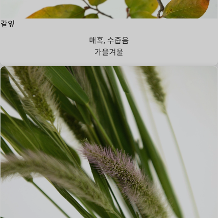
갈잎
매혹, 수줍음
가을
겨울