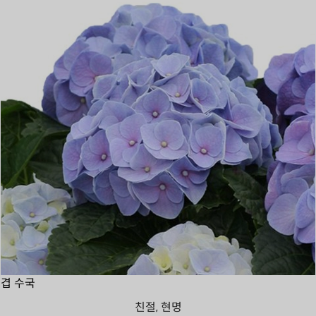
겹 수국
친절, 현명