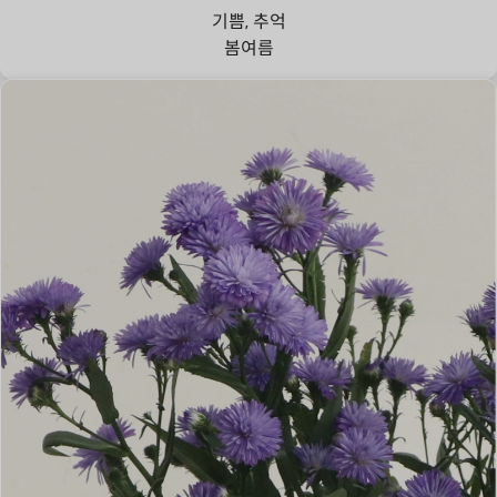
기쁨, 추억
봄
여름