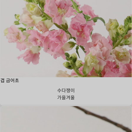
겹 금어초
수다쟁이
가을
겨울