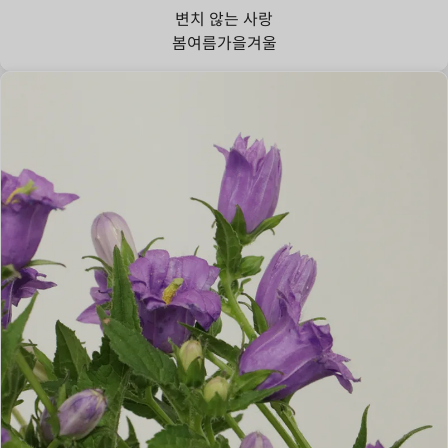
변치 않는 사랑
봄
여름
가을
겨울