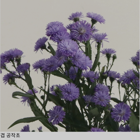
겹 공작초