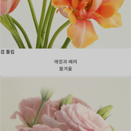
겹 튤립
애정과 배려
봄
겨울