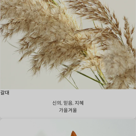
갈대
신의, 믿음, 지혜
가을
겨울