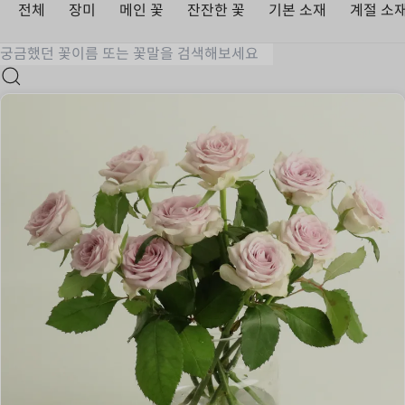
전체
장미
메인 꽃
잔잔한 꽃
기본 소재
계절 소