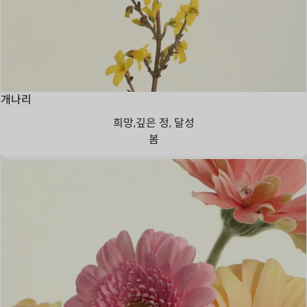
개나리
희망,깊은 정, 달성
봄