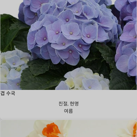
겹 수국
친절, 현명
여름