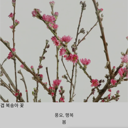
겹 복숭아 꽃
풍요, 행복
봄