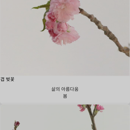
겹 벚꽃
삶의 아름다움
봄