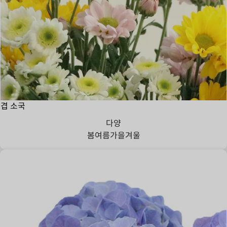
겹 소국
다양
봄
여름
가을
겨울