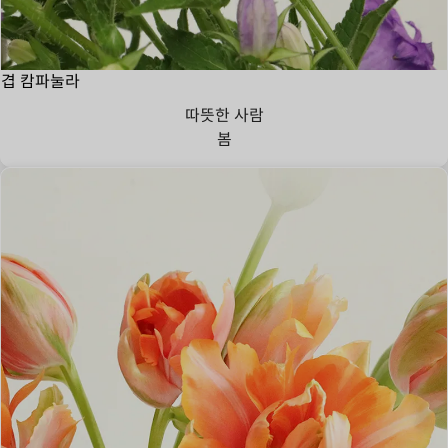
겹 캄파눌라
따뜻한 사람
봄