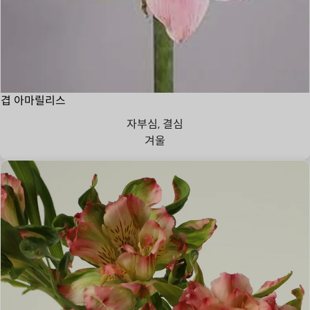
겹 아마릴리스
자부심, 결심
겨울