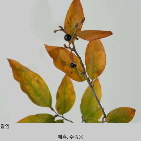
갈잎
매혹, 수줍음