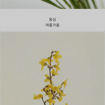
강아지풀
동심
여름
가을