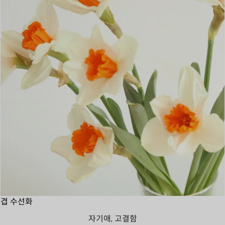
겹 수선화
자기애, 고결함