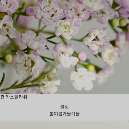
겹 왁스플라워
불로
봄
여름
가을
겨울