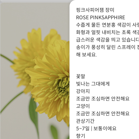
핑크사피어잼 장미
ROSE PINKSAPPHIRE
수줍게 물든 연분홍 색감이 사
화형과 얼핏 내비치는 초록 색
급스러운 색감을 띄고 있습니다
송이가 풍성히 달린 스프레이 
해 보세요.
꽃말
빛나는 그대에게
강아지
조금만 조심하면 안전해요
고양이
조금만 조심하면 안전해요
관상기간
5~7일 | 보통이에요
향기