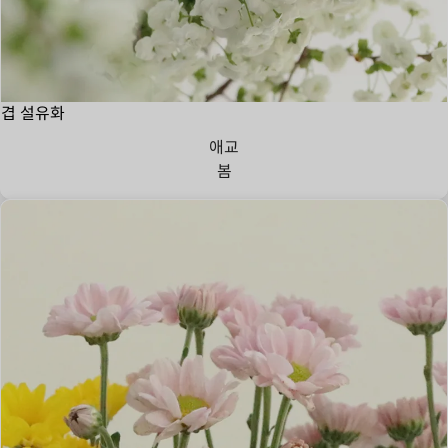
겹 설유화
애교
봄