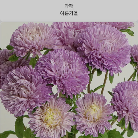
화해
여름
가을