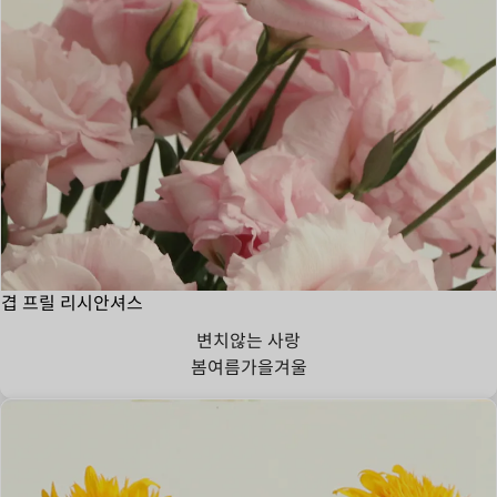
겹 프릴 리시안셔스
변치않는 사랑
봄
여름
가을
겨울