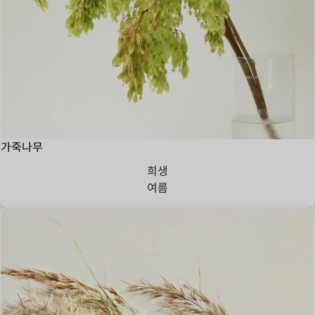
가죽나무
희생
여름