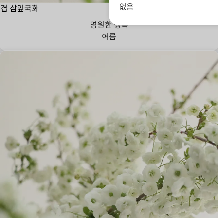
없음
겹 삼잎국화
영원한 행복
여름
빛나는 