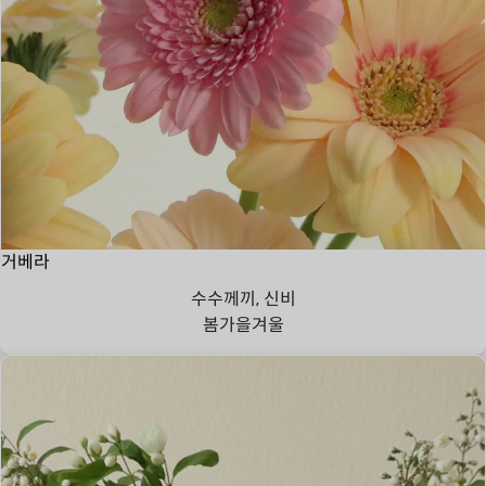
거베라
수수께끼, 신비
봄
가을
겨울