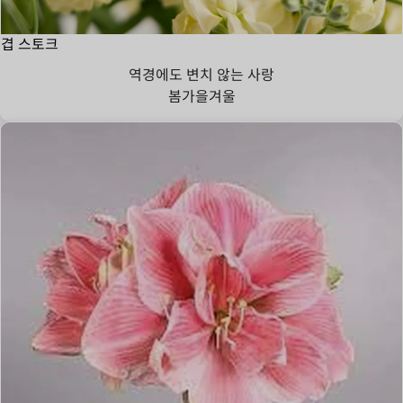
겹 스토크
역경에도 변치 않는 사랑
봄
가을
겨울