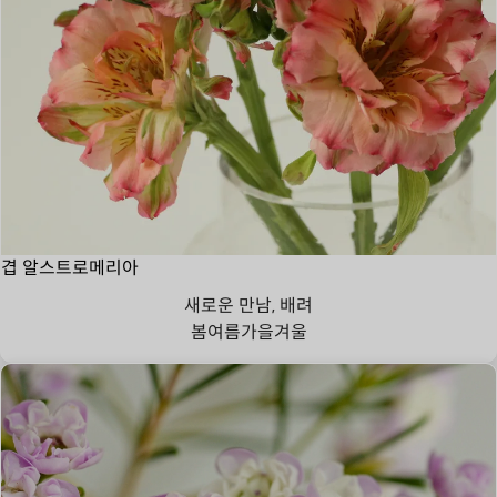
겹 알스트로메리아
새로운 만남, 배려
봄
여름
가을
겨울