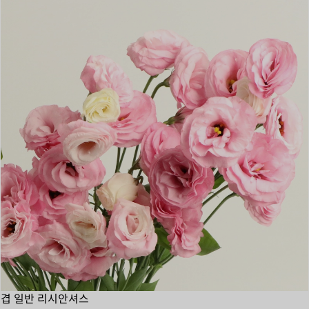
겹 일반 리시안셔스