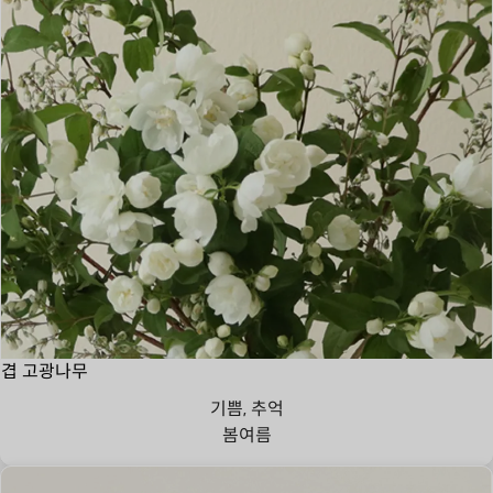
겹 고광나무
기쁨, 추억
봄
여름