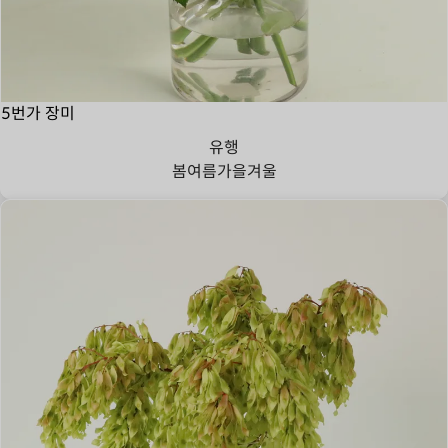
5번가 장미
유행
봄
여름
가을
겨울