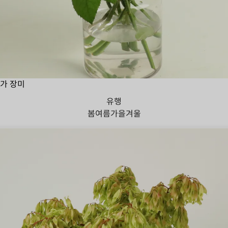
가 장미
유행
봄
여름
가을
겨울