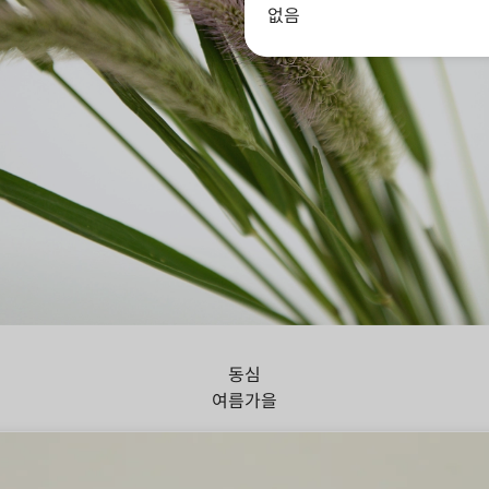
없음
아지풀
동심
여름
가을