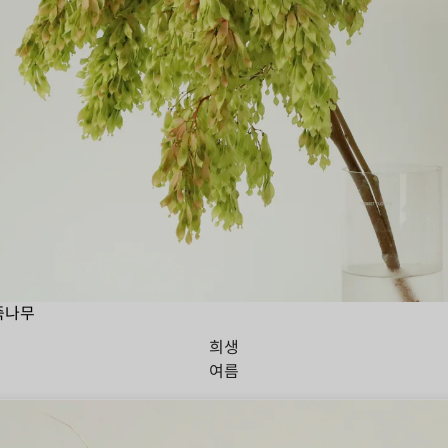
죽나무
희생
여름