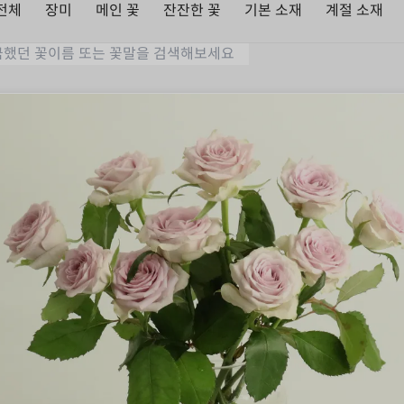
전체
장미
메인 꽃
잔잔한 꽃
기본 소재
계절 소재