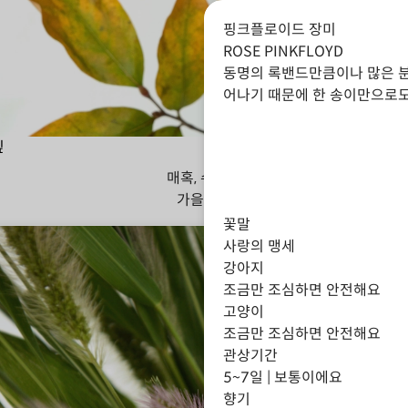
핑크플로이드 장미
ROSE PINKFLOYD
동명의 록밴드만큼이나 많은 분
어나기 때문에 한 송이만으로도
잎
매혹, 수줍음
가을
겨울
꽃말
사랑의 맹세
강아지
조금만 조심하면 안전해요
고양이
조금만 조심하면 안전해요
관상기간
5~7일 | 보통이에요
향기