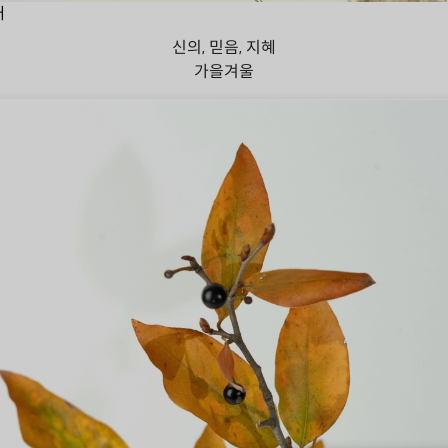
대
신의, 믿음, 지혜
가을
겨울