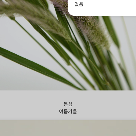
없음
아지풀
동심
여름
가을