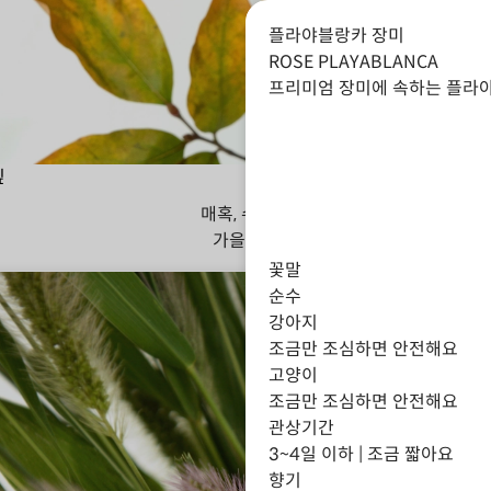
플라야블랑카 장미
ROSE PLAYABLANCA
프리미엄 장미에 속하는 플라야
잎
매혹, 수줍음
가을
겨울
꽃말
순수
강아지
조금만 조심하면 안전해요
고양이
조금만 조심하면 안전해요
관상기간
3~4일 이하 | 조금 짧아요
향기