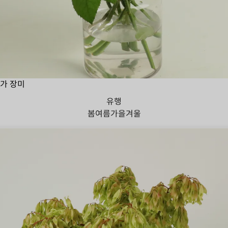
가 장미
유행
봄
여름
가을
겨울