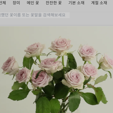
전체
장미
메인 꽃
잔잔한 꽃
기본 소재
계절 소재