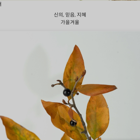
대
신의, 믿음, 지혜
가을
겨울