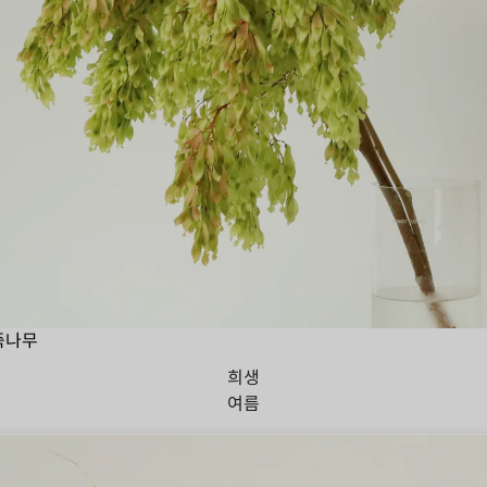
죽나무
희생
여름