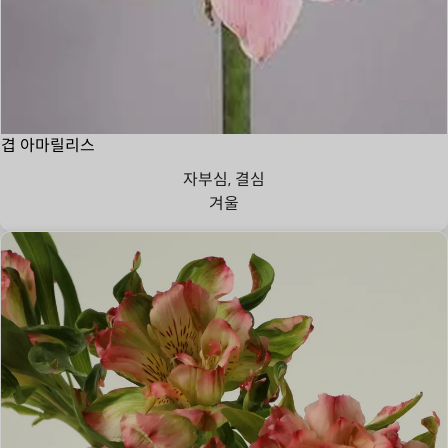
겹 아마릴리스
자부심, 결심
겨울