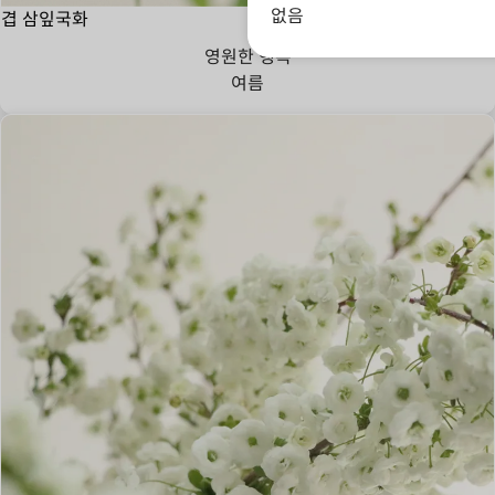
없음
겹 삼잎국화
영원한 행복
여름
사랑의