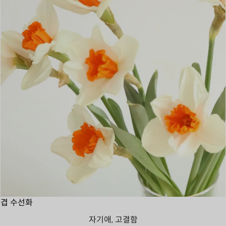
겹 수선화
자기애, 고결함