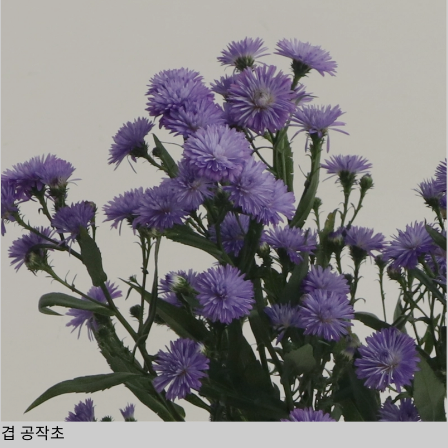
겹 공작초