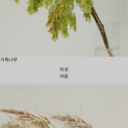
가죽나무
희생
여름