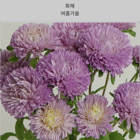
화해
여름
가을