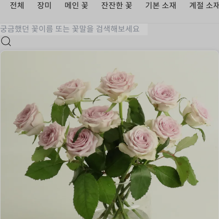
전체
장미
메인 꽃
잔잔한 꽃
기본 소재
계절 소