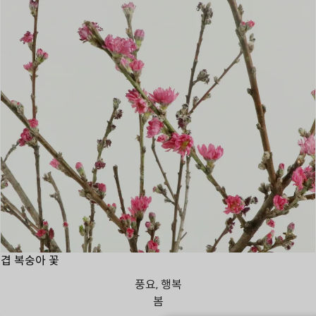
겹 복숭아 꽃
풍요, 행복
봄