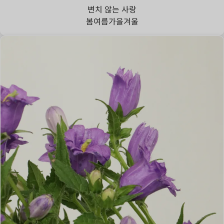
변치 않는 사랑
봄
여름
가을
겨울