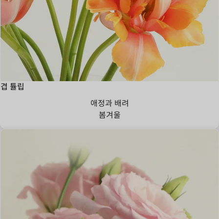
겹 튤립
애정과 배려
봄
겨울