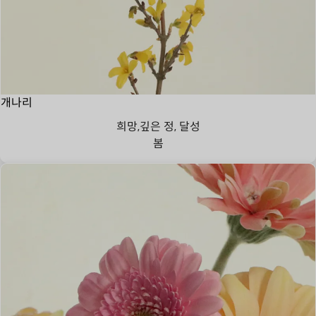
개나리
희망,깊은 정, 달성
봄