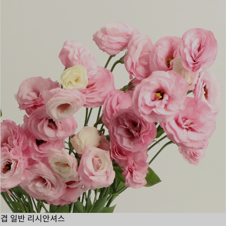
겹 일반 리시안셔스