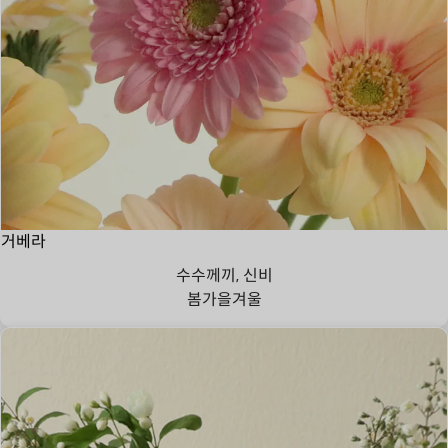
거베라
수수께끼, 신비
봄
가을
겨울