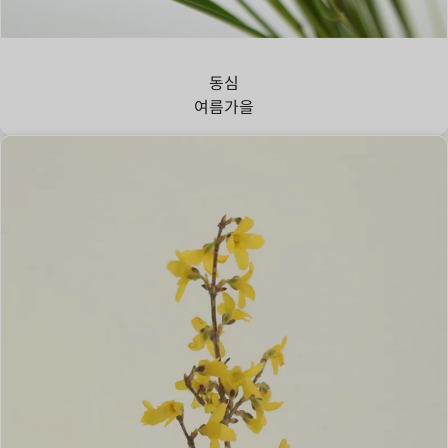
강아지풀
동심
여름
가을