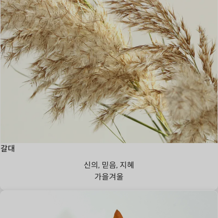
갈대
신의, 믿음, 지혜
가을
겨울