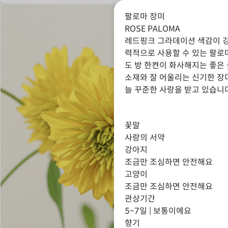
팔로마 장미
ROSE PALOMA
레드핑크 그라데이션 색감이 
력적으로 사용할 수 있는 팔로
도 방 한켠이 화사해지는 좋은
소재와 잘 어울리는 신기한 장
늘 꾸준한 사랑을 받고 있습니
꽃말
사랑의 서약
강아지
조금만 조심하면 안전해요
고양이
조금만 조심하면 안전해요
관상기간
5~7일 | 보통이에요
향기