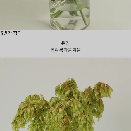
5번가 장미
유행
봄
여름
가을
겨울