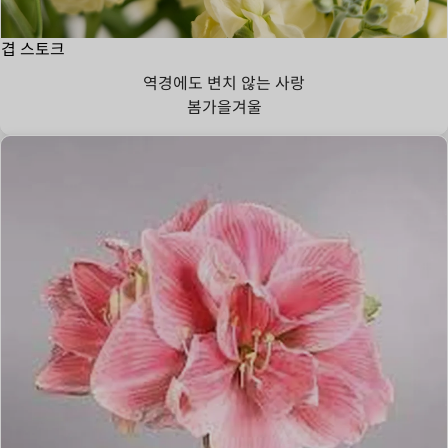
겹 스토크
역경에도 변치 않는 사랑
봄
가을
겨울