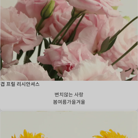
겹 프릴 리시안셔스
변치않는 사랑
봄
여름
가을
겨울