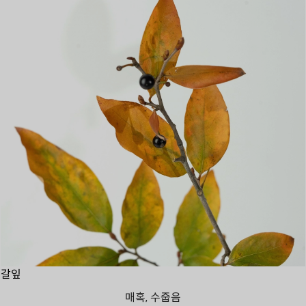
갈잎
매혹, 수줍음