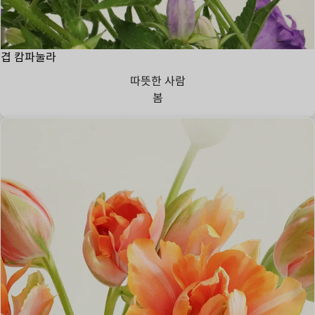
겹 캄파눌라
따뜻한 사람
봄