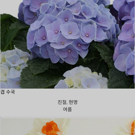
겹 수국
친절, 현명
여름