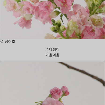
겹 금어초
수다쟁이
가을
겨울