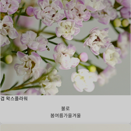
겹 왁스플라워
불로
봄
여름
가을
겨울