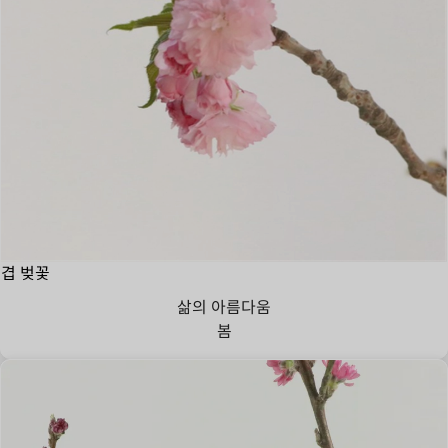
겹 벚꽃
삶의 아름다움
봄