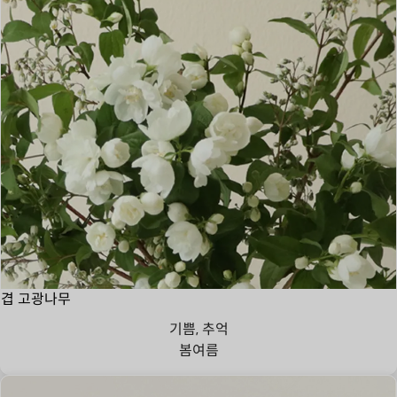
겹 고광나무
기쁨, 추억
봄
여름