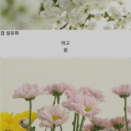
겹 설유화
애교
봄