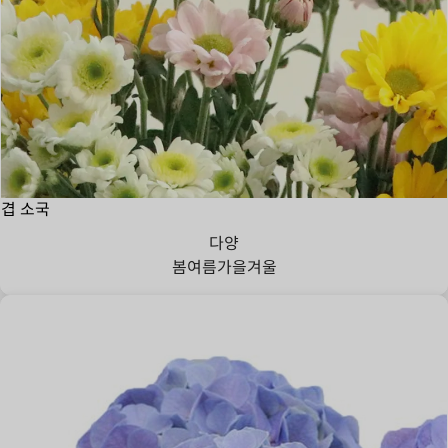
겹 소국
다양
봄
여름
가을
겨울