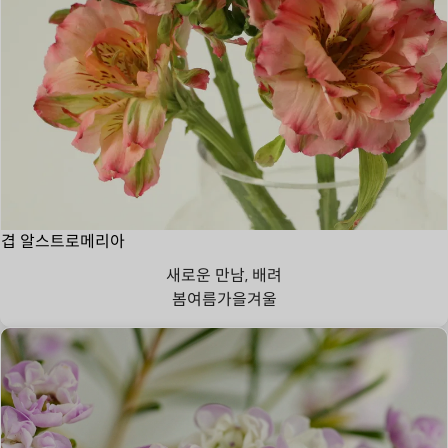
겹 알스트로메리아
새로운 만남, 배려
봄
여름
가을
겨울