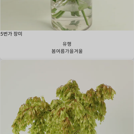
5번가 장미
유행
봄
여름
가을
겨울