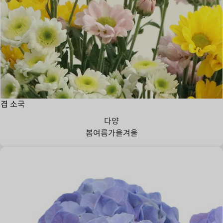
겹 소국
다양
봄
여름
가을
겨울