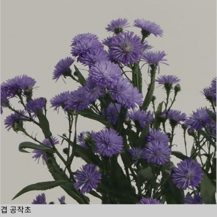
겹 공작초