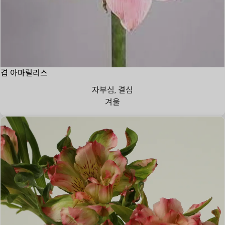
겹 아마릴리스
자부심, 결심
겨울