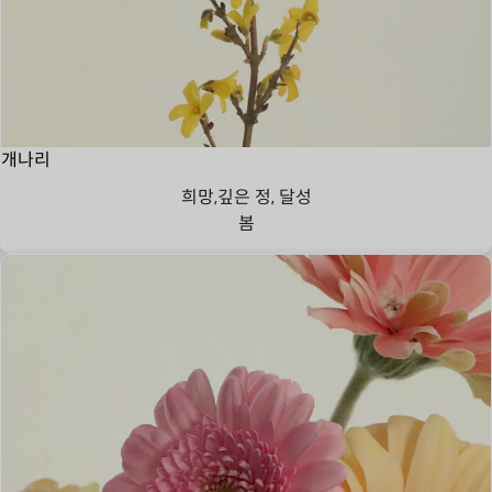
개나리
희망,깊은 정, 달성
봄