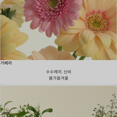
거베라
수수께끼, 신비
봄
가을
겨울