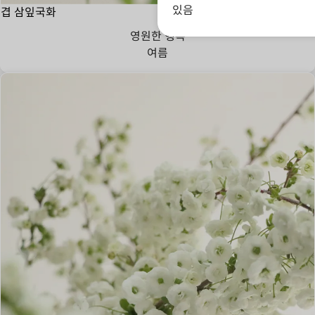
있음
겹 삼잎국화
영원한 행복
여름
아직 실현되