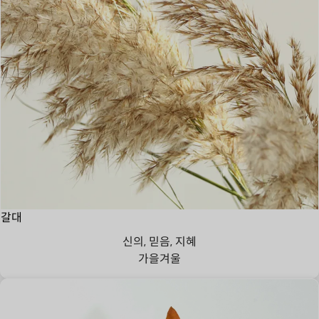
갈대
신의, 믿음, 지혜
가을
겨울