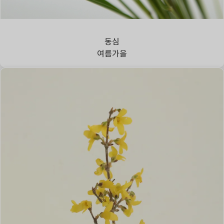
강아지풀
동심
여름
가을