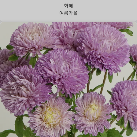
화해
여름
가을