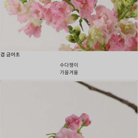
겹 금어초
수다쟁이
가을
겨울