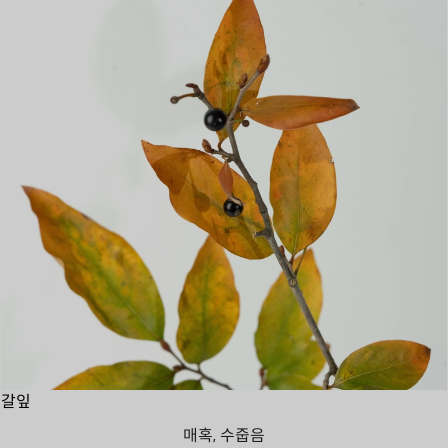
갈잎
매혹, 수줍음