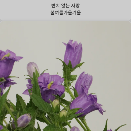
변치 않는 사랑
봄
여름
가을
겨울