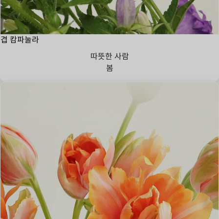
겹 캄파눌라
따뜻한 사람
봄