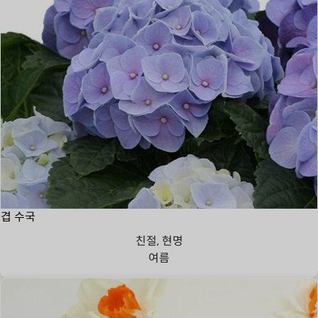
겹 수국
친절, 현명
여름