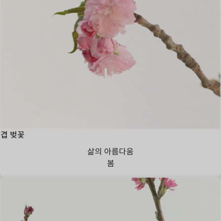
겹 벚꽃
삶의 아름다움
봄