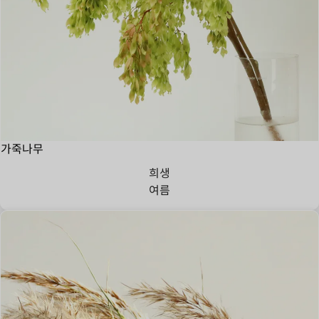
가죽나무
희생
여름