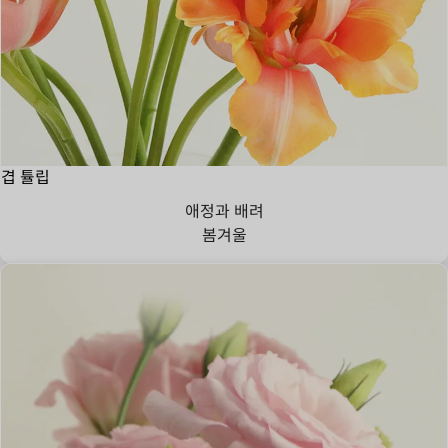
겹 튤립
애정과 배려
봄
겨울