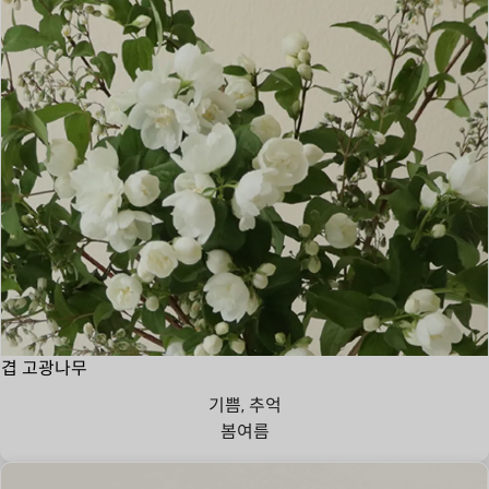
겹 고광나무
기쁨, 추억
봄
여름