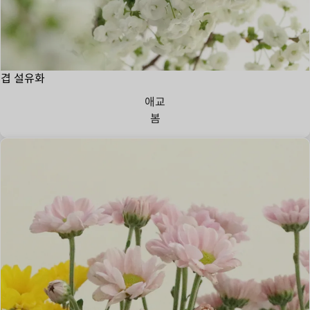
겹 설유화
애교
봄