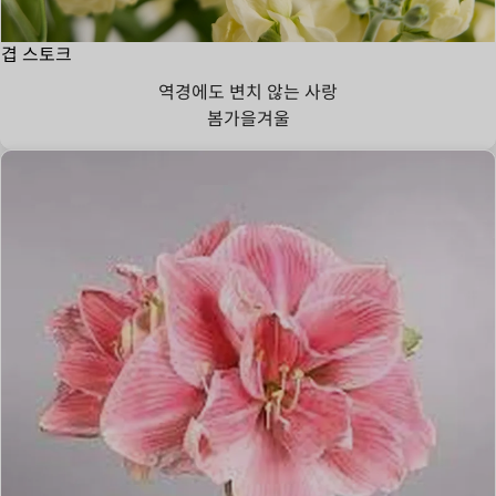
겹 스토크
역경에도 변치 않는 사랑
봄
가을
겨울