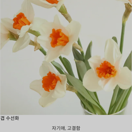
겹 수선화
자기애, 고결함