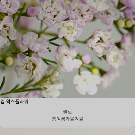
겹 왁스플라워
불로
봄
여름
가을
겨울