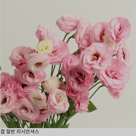
겹 일반 리시안셔스