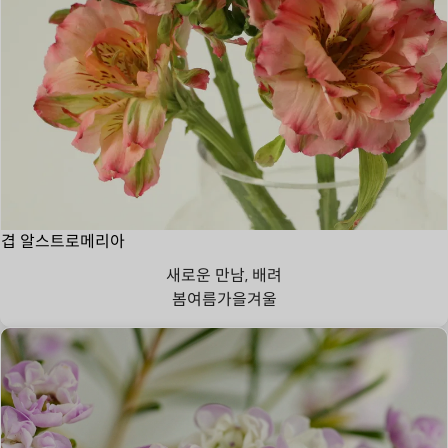
겹 알스트로메리아
새로운 만남, 배려
봄
여름
가을
겨울