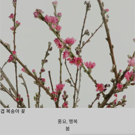
겹 복숭아 꽃
풍요, 행복
봄