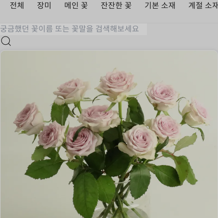
전체
장미
메인 꽃
잔잔한 꽃
기본 소재
계절 소