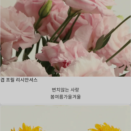
겹 프릴 리시안셔스
변치않는 사랑
봄
여름
가을
겨울