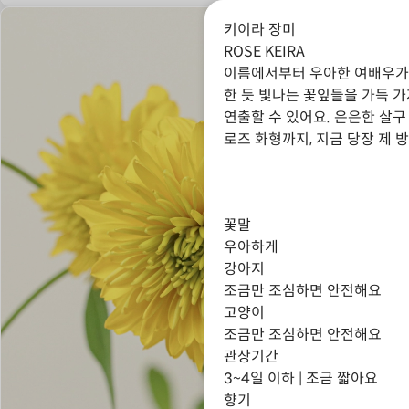
키이라 장미
ROSE KEIRA
이름에서부터 우아한 여배우가
한 듯 빛나는 꽃잎들을 가득 
연출할 수 있어요. 은은한 살
로즈 화형까지, 지금 당장 제 
꽃말
우아하게
강아지
조금만 조심하면 안전해요
고양이
조금만 조심하면 안전해요
관상기간
3~4일 이하 | 조금 짧아요
향기