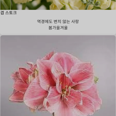
겹 스토크
역경에도 변치 않는 사랑
봄
가을
겨울