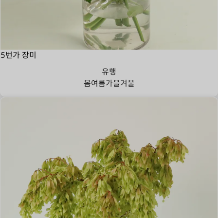
5번가 장미
유행
봄
여름
가을
겨울