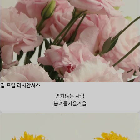
겹 프릴 리시안셔스
변치않는 사랑
봄
여름
가을
겨울