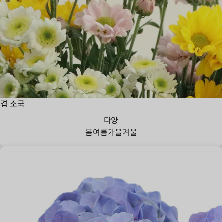
겹 소국
다양
봄
여름
가을
겨울