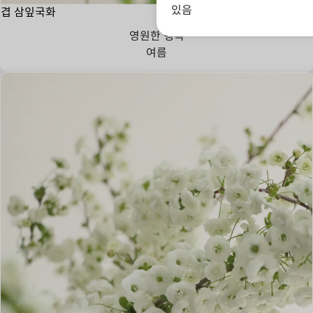
있음
겹 삼잎국화
영원한 행복
여름
우아