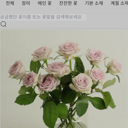
전체
장미
메인 꽃
잔잔한 꽃
기본 소재
계절 소