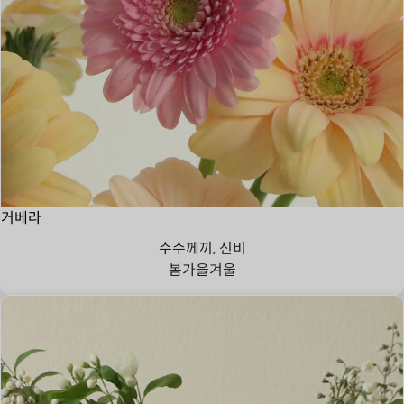
거베라
수수께끼, 신비
봄
가을
겨울