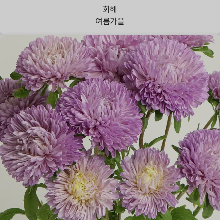
화해
여름
가을