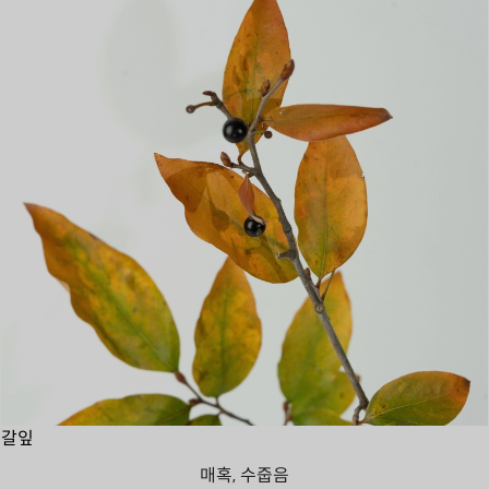
갈잎
매혹, 수줍음