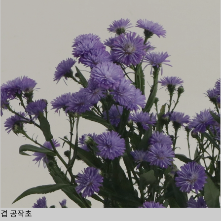
겹 공작초