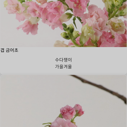
겹 금어초
수다쟁이
가을
겨울