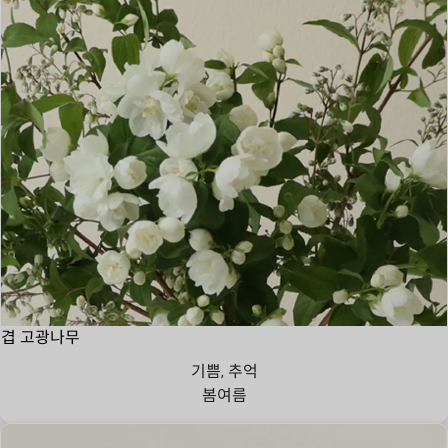
겹 고광나무
기쁨, 추억
봄
여름