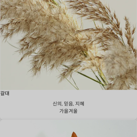
갈대
신의, 믿음, 지혜
가을
겨울