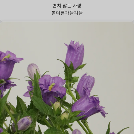
변치 않는 사랑
봄
여름
가을
겨울