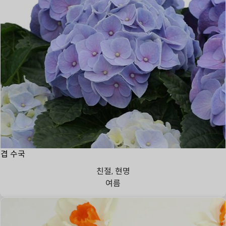
겹 수국
친절, 현명
여름