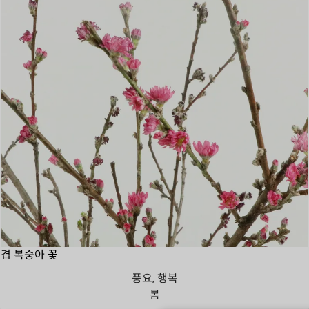
겹 복숭아 꽃
풍요, 행복
봄