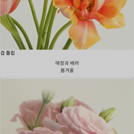
겹 튤립
애정과 배려
봄
겨울