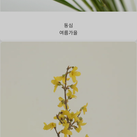
강아지풀
동심
여름
가을