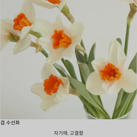
겹 수선화
자기애, 고결함