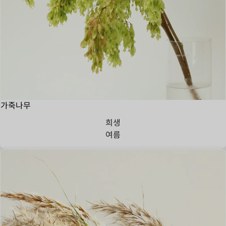
가죽나무
희생
여름