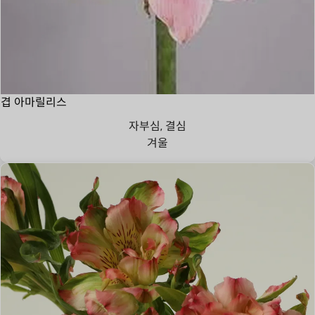
겹 아마릴리스
자부심, 결심
겨울