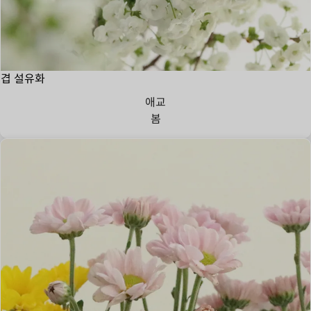
겹 설유화
애교
봄