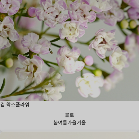
겹 왁스플라워
불로
봄
여름
가을
겨울