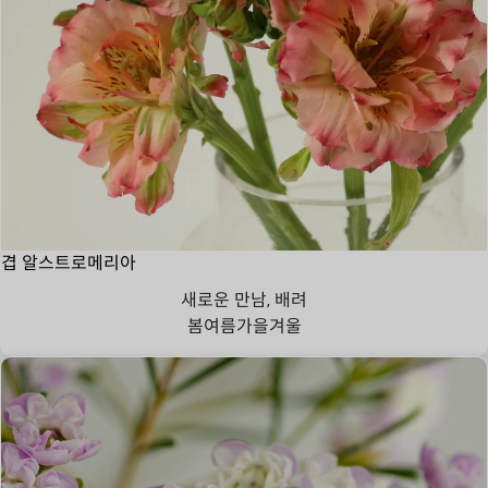
겹 알스트로메리아
새로운 만남, 배려
봄
여름
가을
겨울