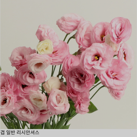
겹 일반 리시안셔스