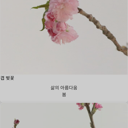
겹 벚꽃
삶의 아름다움
봄