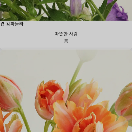
겹 캄파눌라
따뜻한 사람
봄