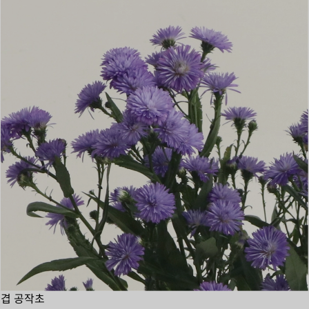
겹 공작초