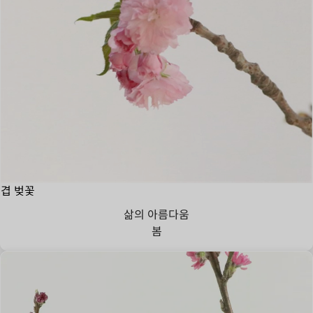
겹 벚꽃
삶의 아름다움
봄