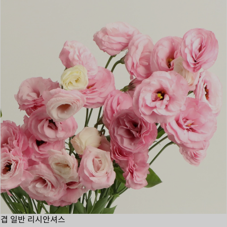
겹 일반 리시안셔스