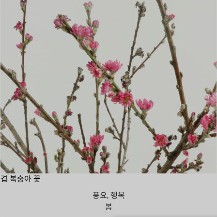
겹 복숭아 꽃
풍요, 행복
봄