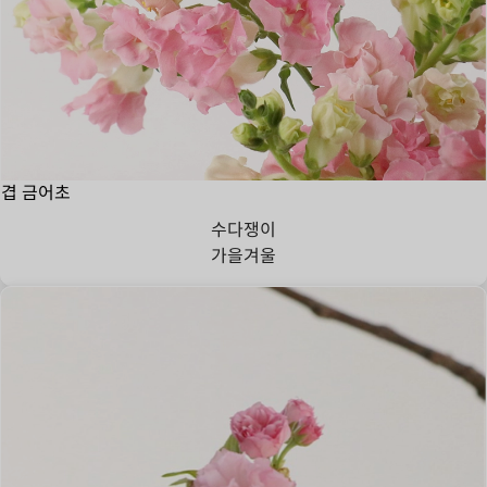
겹 금어초
수다쟁이
가을
겨울