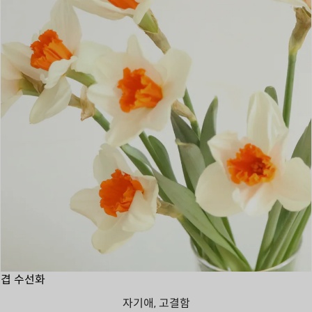
겹 수선화
자기애, 고결함