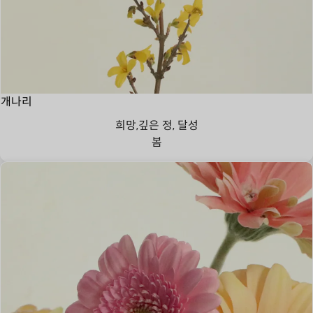
개나리
희망,깊은 정, 달성
봄