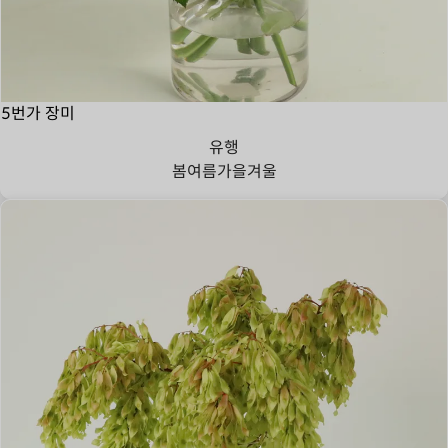
5번가 장미
유행
봄
여름
가을
겨울