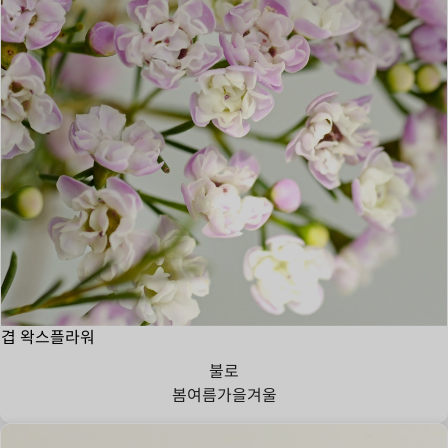
겹 왁스플라워
불로
봄
여름
가을
겨울