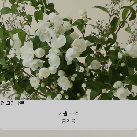
겹 고광나무
기쁨, 추억
봄
여름