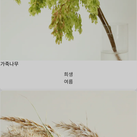
가죽나무
희생
여름