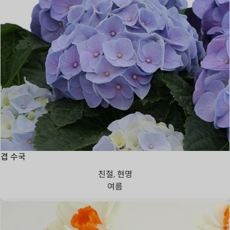
겹 수국
친절, 현명
여름