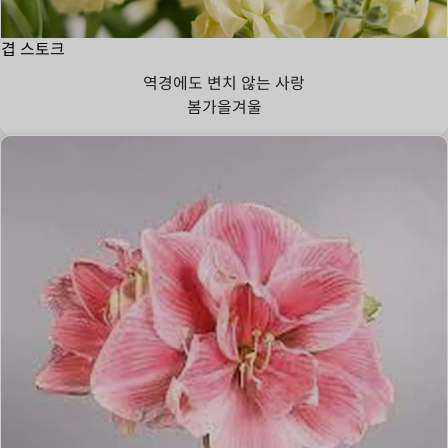
겹 스토크
역경에도 변치 않는 사랑
봄
가을
겨울