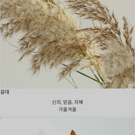
갈대
신의, 믿음, 지혜
가을
겨울