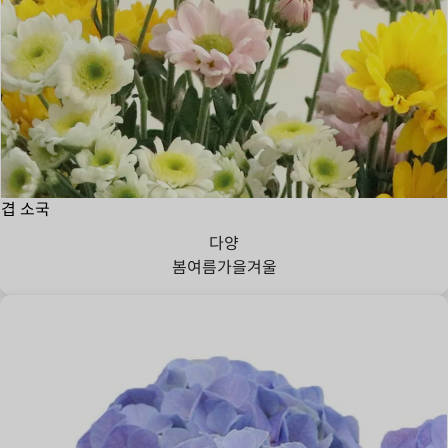
겹 소국
다양
봄
여름
가을
겨울