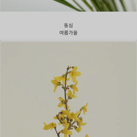
강아지풀
동심
여름
가을