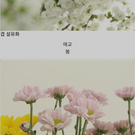
겹 설유화
애교
봄