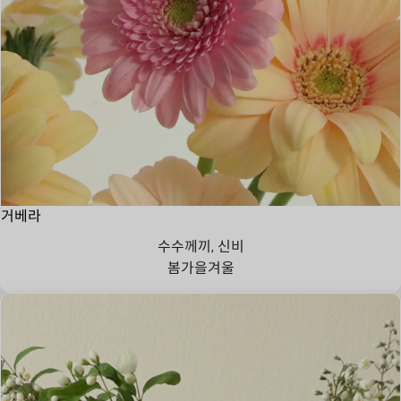
거베라
수수께끼, 신비
봄
가을
겨울