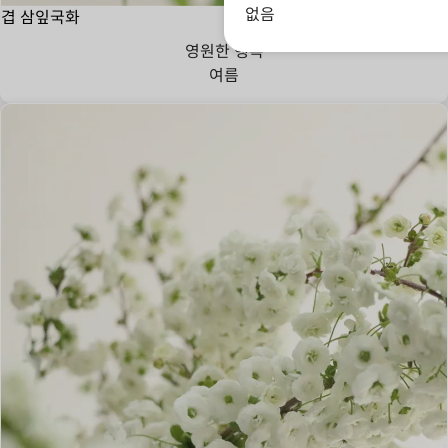
없음
겹 삼잎국화
영원한 행복
여름
고