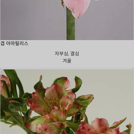
겹 아마릴리스
자부심, 결심
겨울