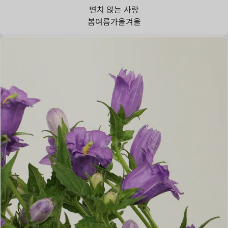
변치 않는 사랑
봄
여름
가을
겨울