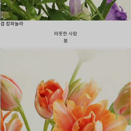
겹 캄파눌라
따뜻한 사람
봄