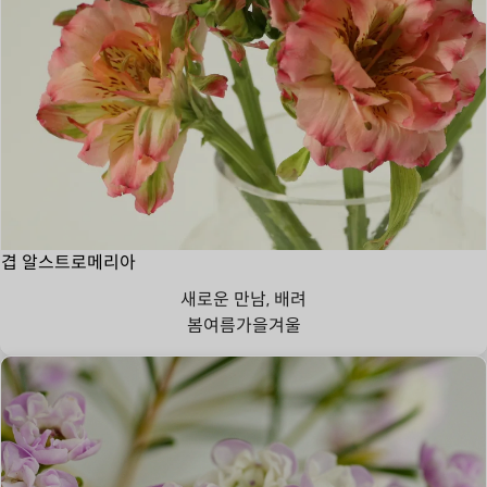
겹 알스트로메리아
새로운 만남, 배려
봄
여름
가을
겨울