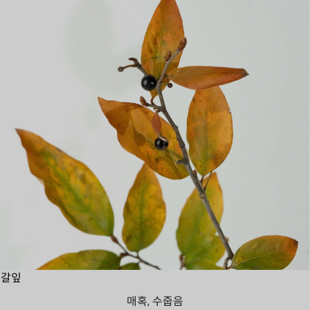
갈잎
매혹, 수줍음