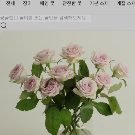
전체
장미
메인 꽃
잔잔한 꽃
기본 소재
계절 소