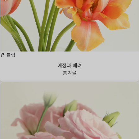
겹 튤립
애정과 배려
봄
겨울