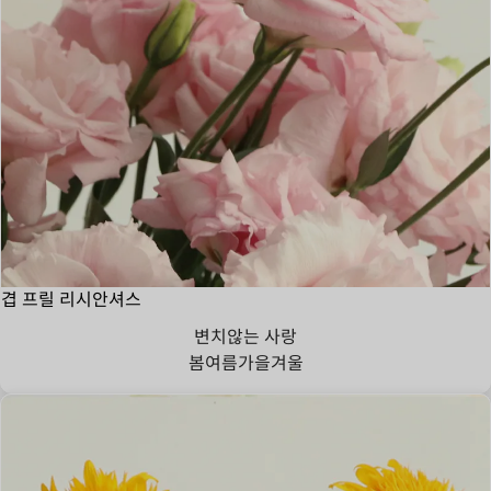
겹 프릴 리시안셔스
변치않는 사랑
봄
여름
가을
겨울