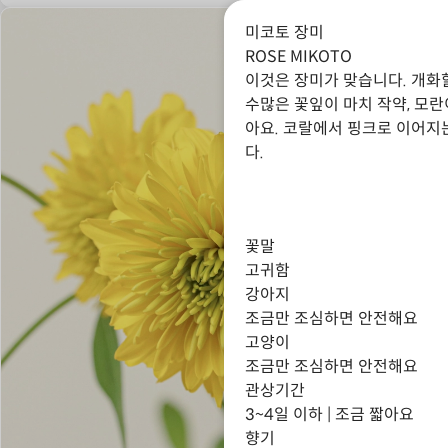
미코토 장미
ROSE MIKOTO
이것은 장미가 맞습니다. 개
수많은 꽃잎이 마치 작약, 모
아요. 코랄에서 핑크로 이어지
다.
꽃말
고귀함
강아지
조금만 조심하면 안전해요
고양이
조금만 조심하면 안전해요
관상기간
3~4일 이하 | 조금 짧아요
향기