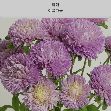
화해
여름
가을