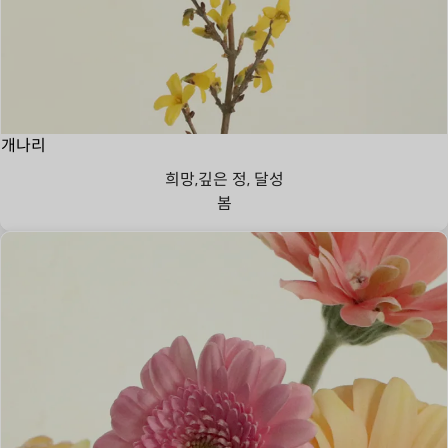
개나리
희망,깊은 정, 달성
봄