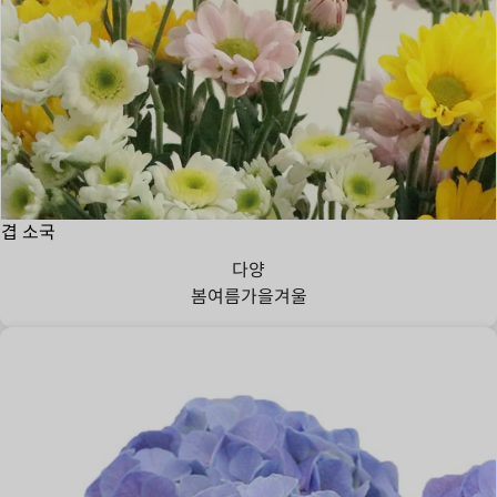
겹 소국
다양
봄
여름
가을
겨울