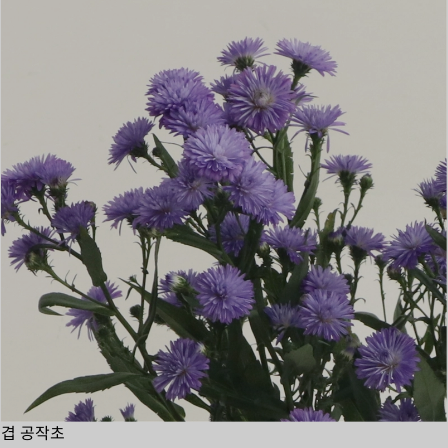
겹 공작초