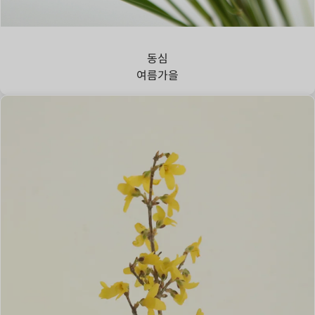
강아지풀
동심
여름
가을