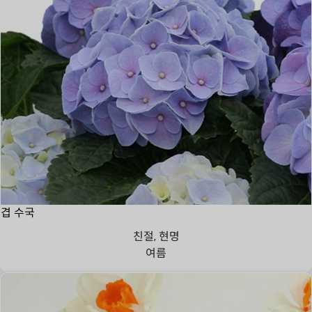
겹 수국
친절, 현명
여름