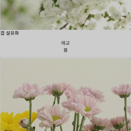
겹 설유화
애교
봄