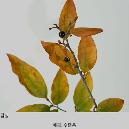
갈잎
매혹, 수줍음