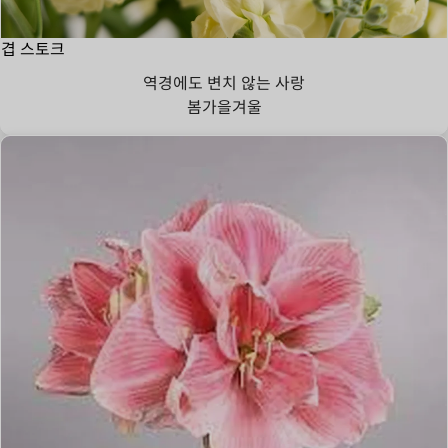
겹 스토크
역경에도 변치 않는 사랑
봄
가을
겨울