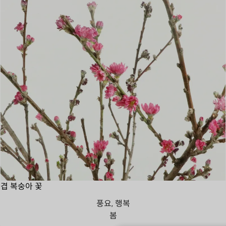
겹 복숭아 꽃
풍요, 행복
봄