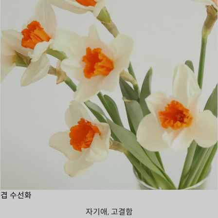
겹 수선화
자기애, 고결함