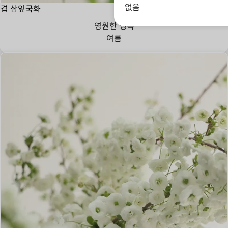
없음
겹 삼잎국화
영원한 행복
여름
신비