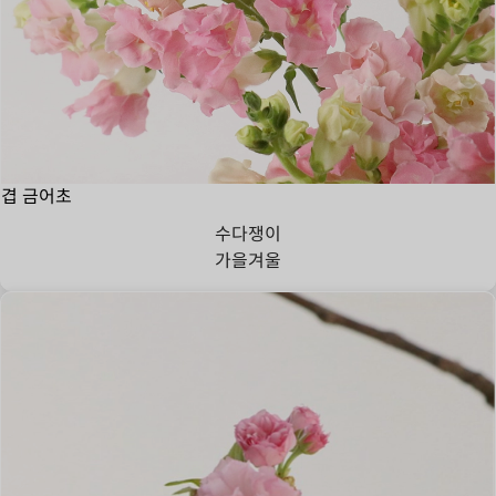
겹 금어초
수다쟁이
가을
겨울