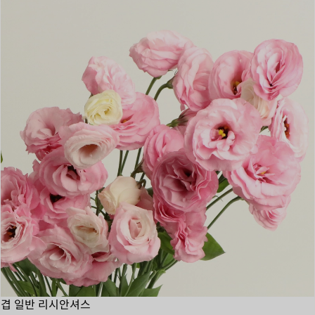
겹 일반 리시안셔스