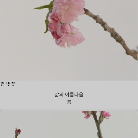
겹 벚꽃
삶의 아름다움
봄