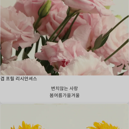
겹 프릴 리시안셔스
변치않는 사랑
봄
여름
가을
겨울