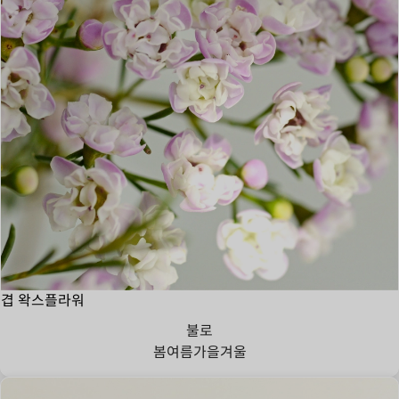
겹 왁스플라워
불로
봄
여름
가을
겨울