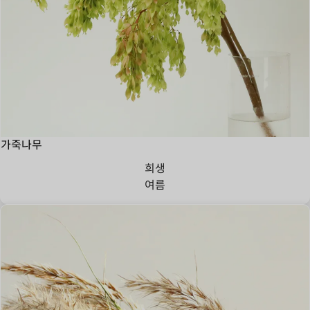
가죽나무
희생
여름