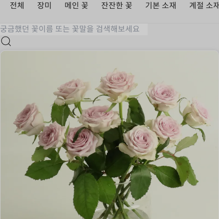
전체
장미
메인 꽃
잔잔한 꽃
기본 소재
계절 소