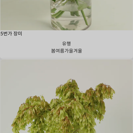
5번가 장미
유행
봄
여름
가을
겨울