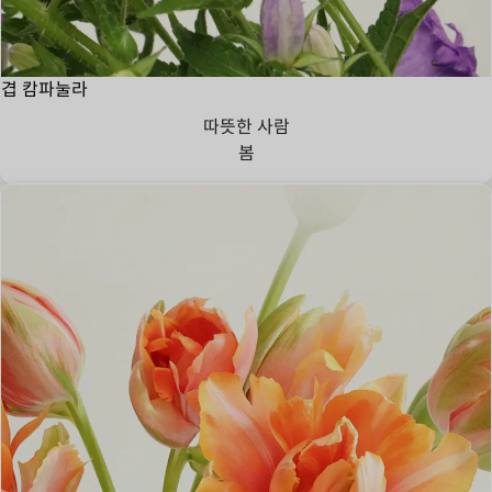
겹 캄파눌라
따뜻한 사람
봄