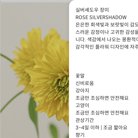
실버셰도우 장미
ROSE SILVERSHADOW
은은한 회색빛과 보랏빛이 감도
스러운 감정이나 고귀한 감성을
니다. 색감에서 나오는 몽환적
감각적인 플라워 디자인에 자주
꽃말
신비로움
강아지
조금만 조심하면 안전해요
고양이
조금만 조심하면 안전해요
관상기간
3~4일 이하 | 조금 짧아요
향기