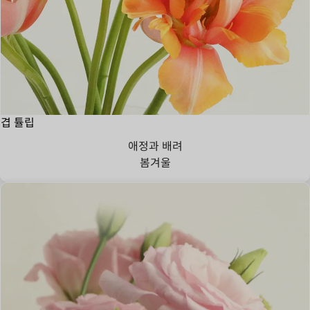
겹 튤립
애정과 배려
봄
겨울