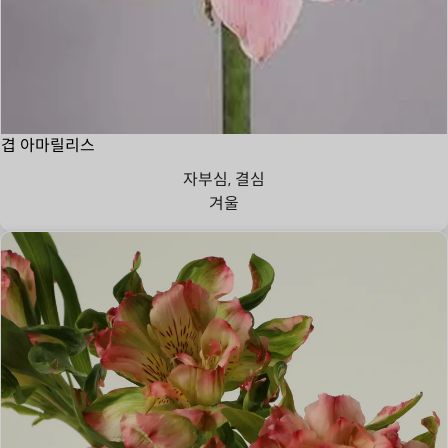
겹 아마릴리스
자부심, 결심
겨울