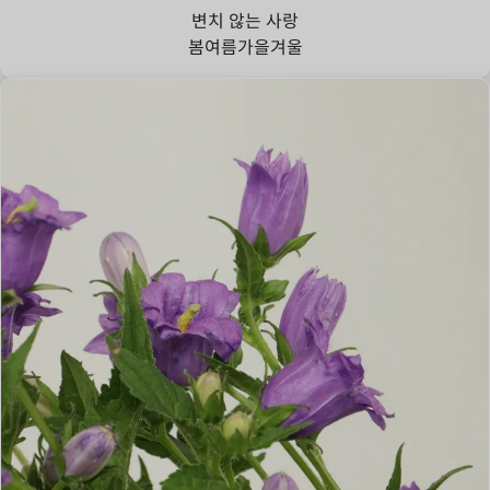
변치 않는 사랑
봄
여름
가을
겨울