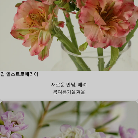
겹 알스트로메리아
새로운 만남, 배려
봄
여름
가을
겨울