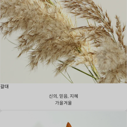
갈대
신의, 믿음, 지혜
가을
겨울