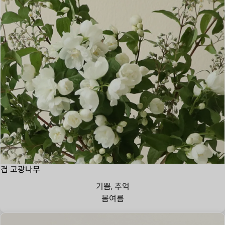
겹 고광나무
기쁨, 추억
봄
여름