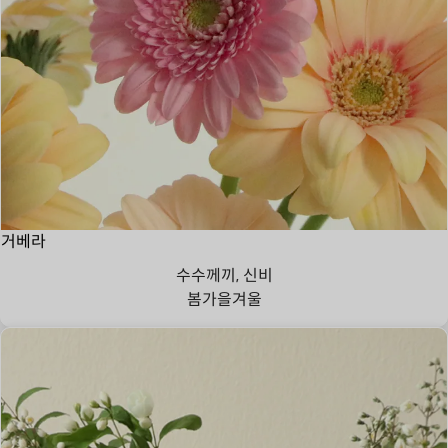
거베라
수수께끼, 신비
봄
가을
겨울