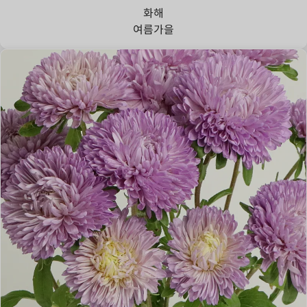
화해
여름
가을