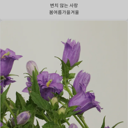
변치 않는 사랑
봄
여름
가을
겨울