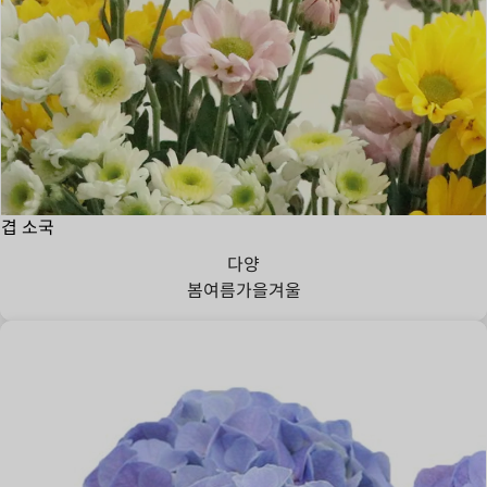
겹 소국
다양
봄
여름
가을
겨울