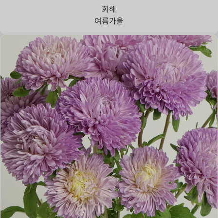
화해
여름
가을