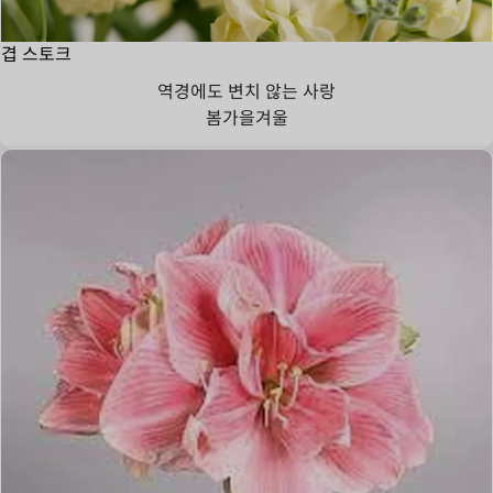
겹 스토크
역경에도 변치 않는 사랑
봄
가을
겨울