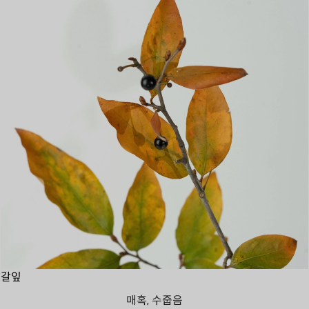
갈잎
매혹, 수줍음