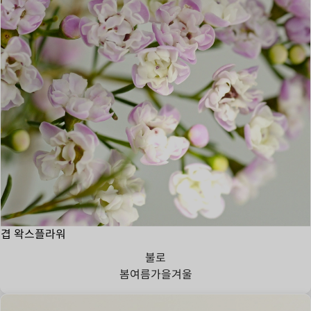
겹 왁스플라워
불로
봄
여름
가을
겨울