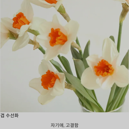
겹 수선화
자기애, 고결함