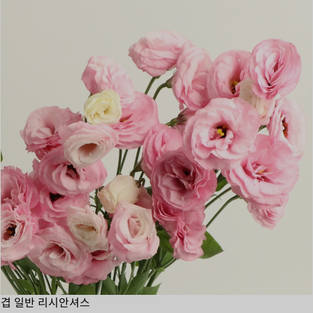
겹 일반 리시안셔스