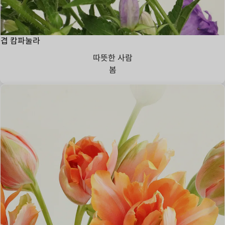
겹 캄파눌라
따뜻한 사람
봄