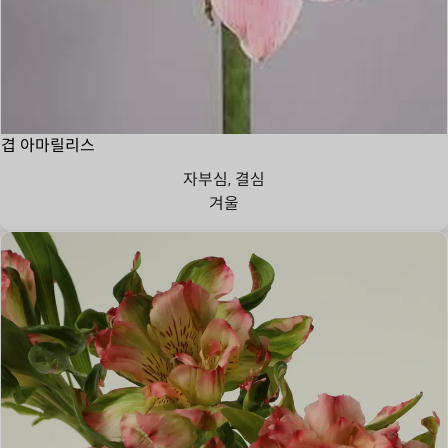
겹 아마릴리스
자부심, 결심
겨울