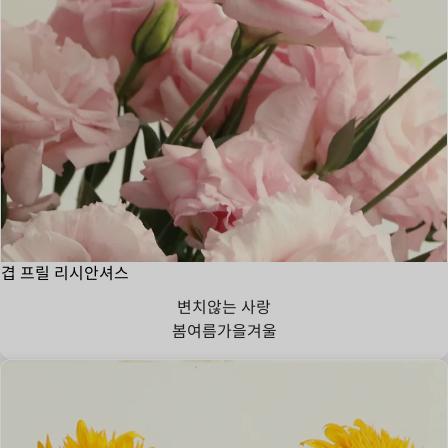
겹 프릴 리시안셔스
변치않는 사랑
봄
여름
가을
겨울