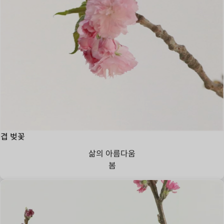
겹 벚꽃
삶의 아름다움
봄