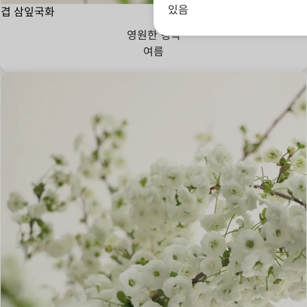
있음
겹 삼잎국화
영원한 행복
여름
당신은 