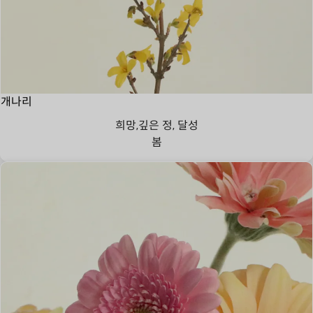
개나리
희망,깊은 정, 달성
봄