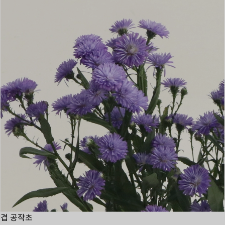
겹 공작초