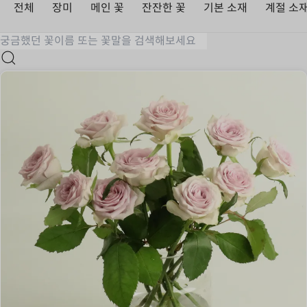
전체
장미
메인 꽃
잔잔한 꽃
기본 소재
계절 소