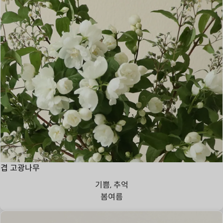
겹 고광나무
기쁨, 추억
봄
여름