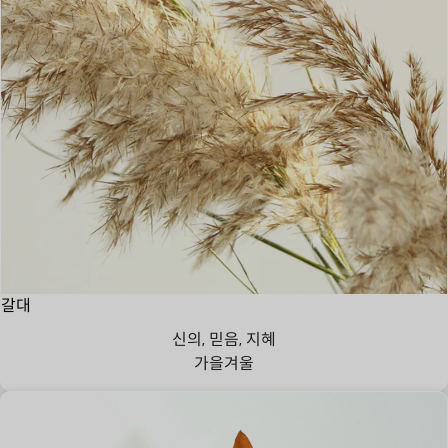
갈대
신의, 믿음, 지혜
가을
겨울