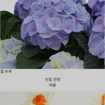
겹 수국
친절, 현명
여름