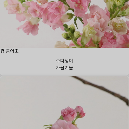
겹 금어초
수다쟁이
가을
겨울