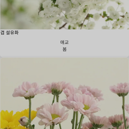
겹 설유화
애교
봄