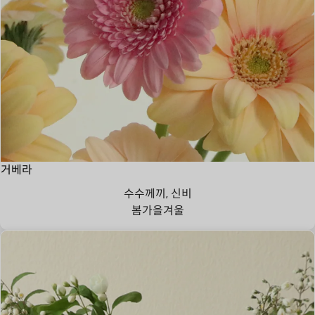
거베라
수수께끼, 신비
봄
가을
겨울