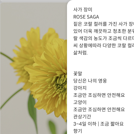
사가 장미
ROSE SAGA
짙은 코랄 컬러를 가진 사가 
있어 더욱 깨끗하고 청초한 분
랄 색감의 농도가 조금씩 다르
씨 상황에따라 다양한 코랄 컬
삶처럼.
꽃말
당신은 나의 영웅
강아지
조금만 조심하면 안전해요
고양이
조금만 조심하면 안전해요
관상기간
3~4일 이하 | 조금 짧아요
향기