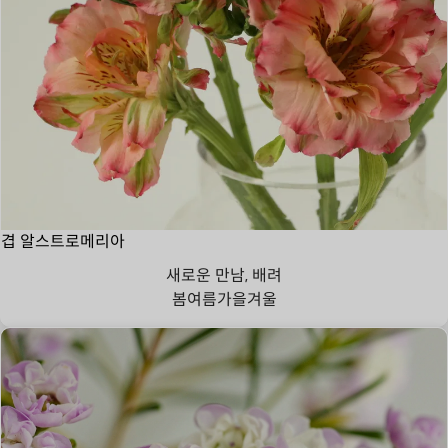
겹 알스트로메리아
새로운 만남, 배려
봄
여름
가을
겨울