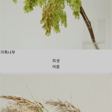
가죽나무
희생
여름