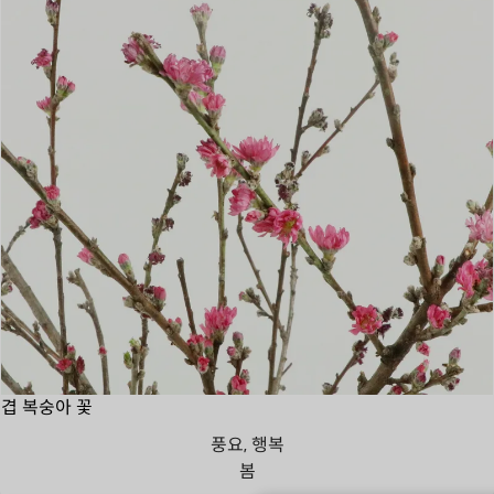
겹 복숭아 꽃
풍요, 행복
봄