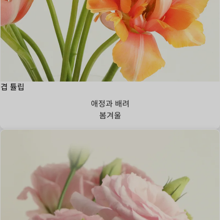
겹 튤립
애정과 배려
봄
겨울