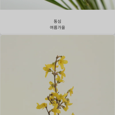
강아지풀
동심
여름
가을