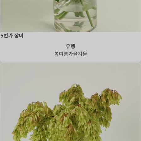
5번가 장미
유행
봄
여름
가을
겨울