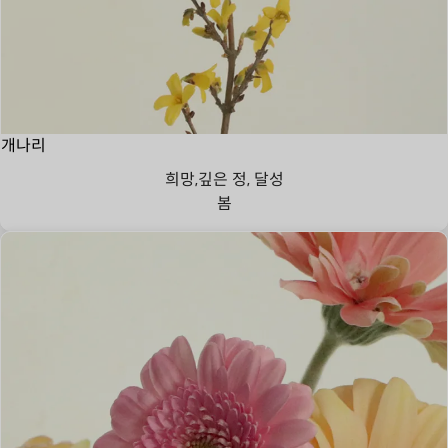
개나리
희망,깊은 정, 달성
봄