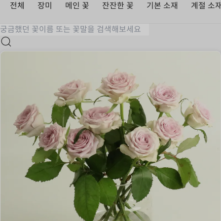
전체
장미
메인 꽃
잔잔한 꽃
기본 소재
계절 소