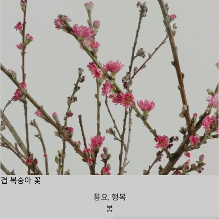
겹 복숭아 꽃
풍요, 행복
봄