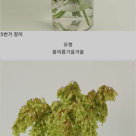
5번가 장미
유행
봄
여름
가을
겨울