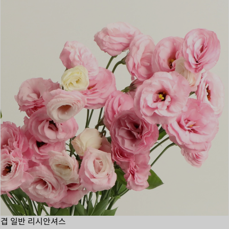
겹 일반 리시안셔스