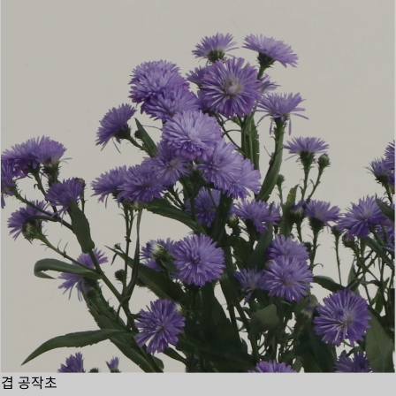
겹 공작초