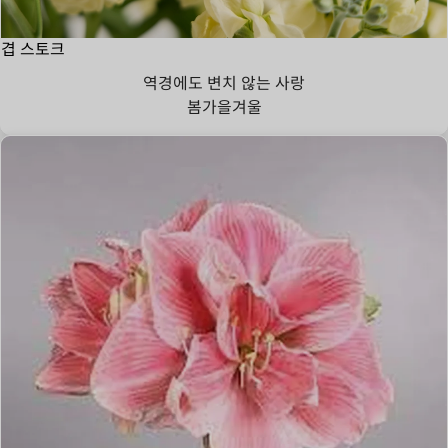
겹 스토크
역경에도 변치 않는 사랑
봄
가을
겨울