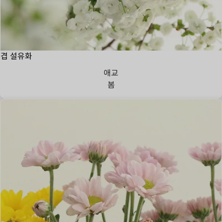
겹 설유화
애교
봄