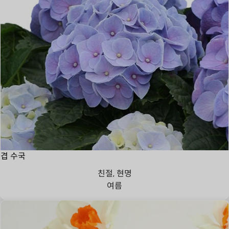
겹 수국
친절, 현명
여름