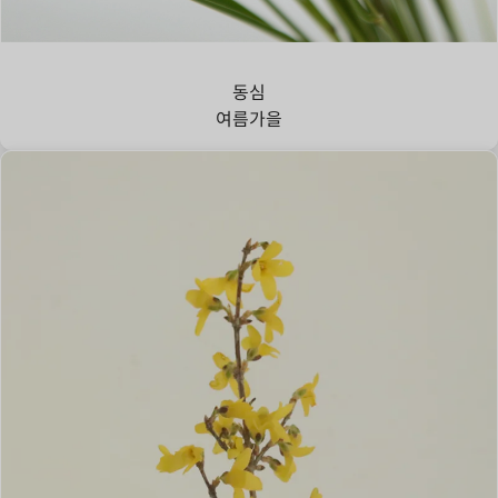
강아지풀
동심
여름
가을