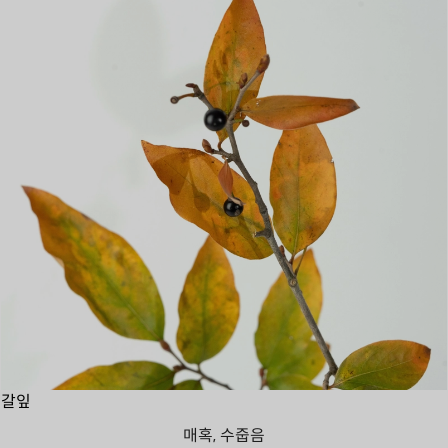
갈잎
매혹, 수줍음