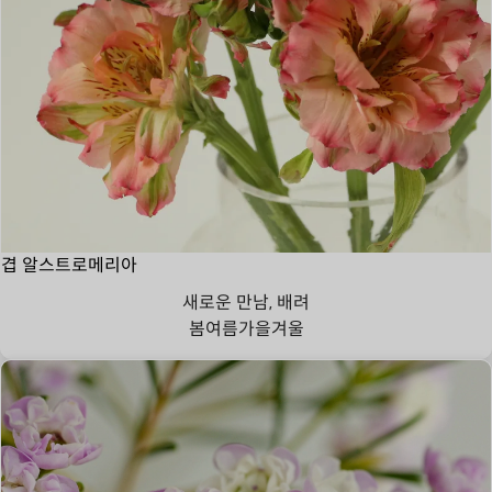
겹 알스트로메리아
새로운 만남, 배려
봄
여름
가을
겨울