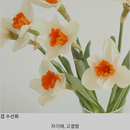
겹 수선화
자기애, 고결함