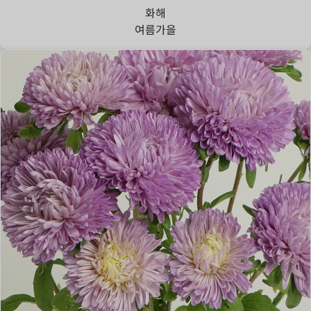
화해
여름
가을