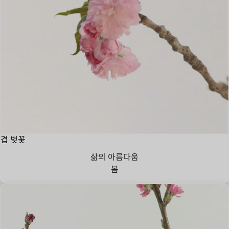
겹 벚꽃
삶의 아름다움
봄