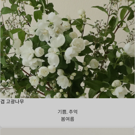
겹 고광나무
기쁨, 추억
봄
여름