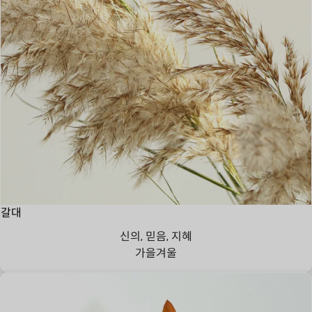
갈대
신의, 믿음, 지혜
가을
겨울