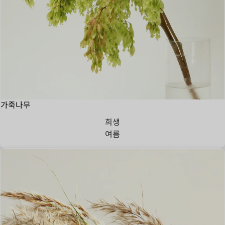
가죽나무
희생
여름