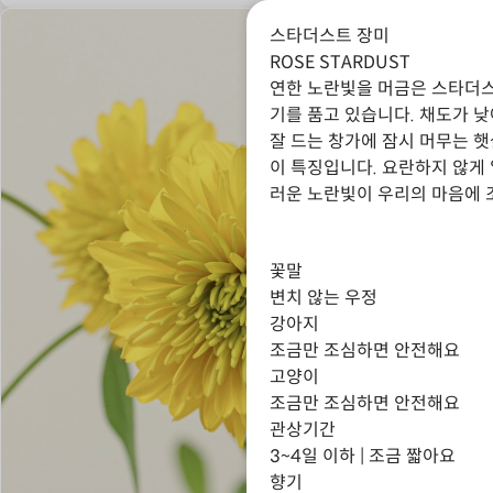
스타더스트 장미
ROSE STARDUST
연한 노란빛을 머금은 스타더스
기를 품고 있습니다. 채도가 낮
잘 드는 창가에 잠시 머무는 
이 특징입니다. 요란하지 않게
러운 노란빛이 우리의 마음에 
꽃말
변치 않는 우정
강아지
조금만 조심하면 안전해요
고양이
조금만 조심하면 안전해요
관상기간
3~4일 이하 | 조금 짧아요
향기