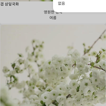
없음
겹 삼잎국화
영원한 행복
여름
변치 않