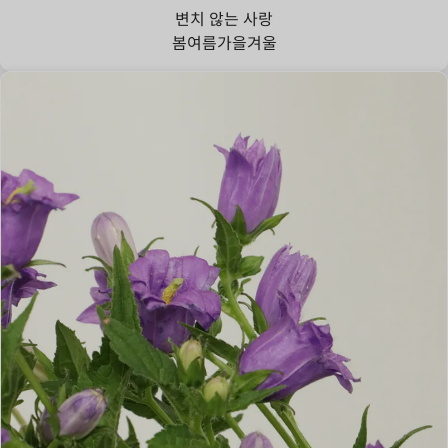
변치 않는 사랑
봄
여름
가을
겨울