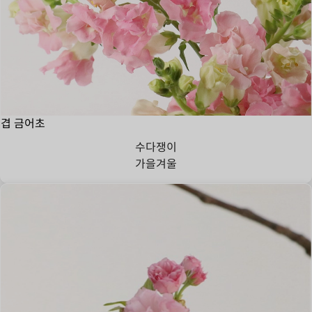
겹 금어초
수다쟁이
가을
겨울