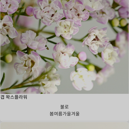
겹 왁스플라워
불로
봄
여름
가을
겨울