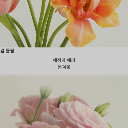
겹 튤립
애정과 배려
봄
겨울