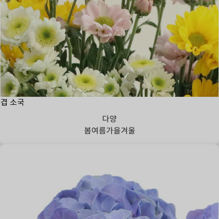
겹 소국
다양
봄
여름
가을
겨울