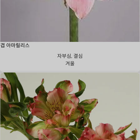
겹 아마릴리스
자부심, 결심
겨울