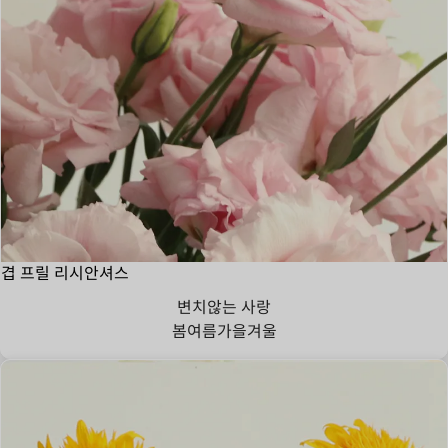
겹 프릴 리시안셔스
변치않는 사랑
봄
여름
가을
겨울