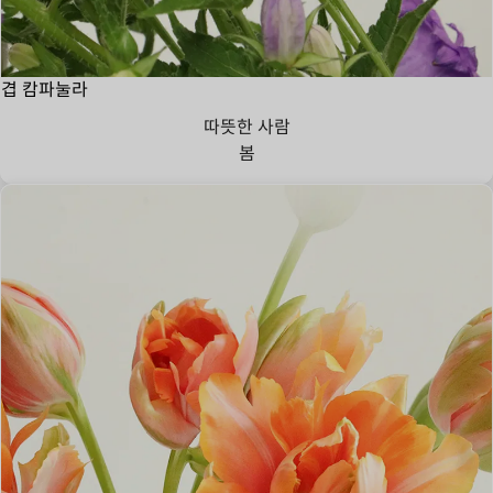
겹 캄파눌라
따뜻한 사람
봄