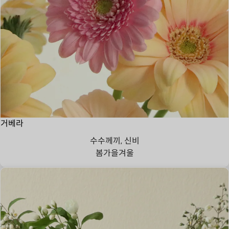
거베라
수수께끼, 신비
봄
가을
겨울