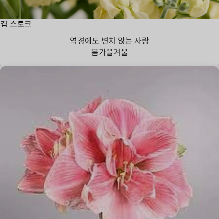
겹 스토크
역경에도 변치 않는 사랑
봄
가을
겨울