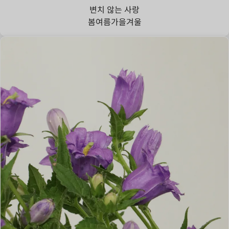
변치 않는 사랑
봄
여름
가을
겨울