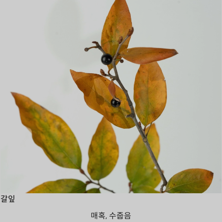
갈잎
매혹, 수줍음