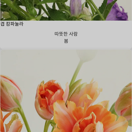
겹 캄파눌라
따뜻한 사람
봄