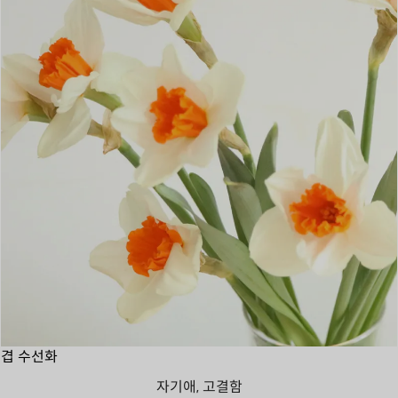
겹 수선화
자기애, 고결함