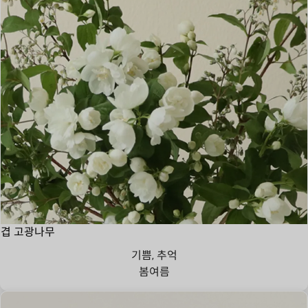
겹 고광나무
기쁨, 추억
봄
여름