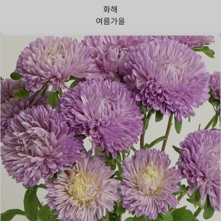
화해
여름
가을