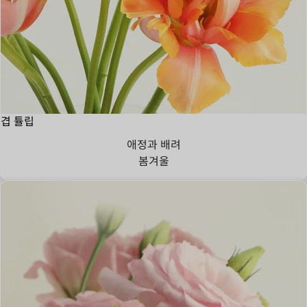
겹 튤립
애정과 배려
봄
겨울