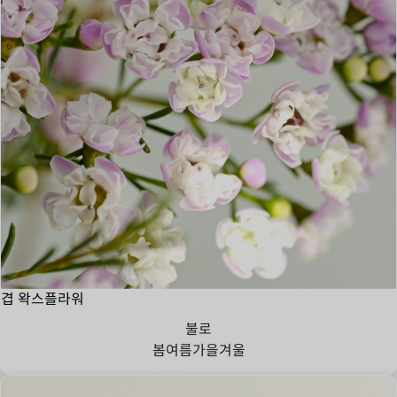
겹 왁스플라워
불로
봄
여름
가을
겨울