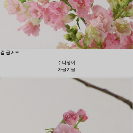
겹 금어초
수다쟁이
가을
겨울