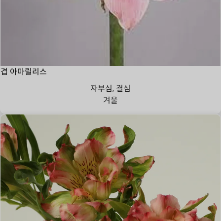
겹 아마릴리스
자부심, 결심
겨울