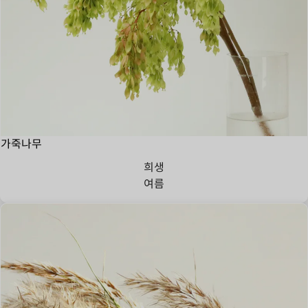
가죽나무
희생
여름