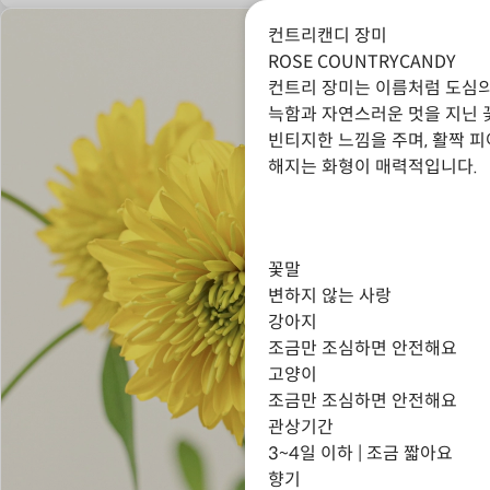
컨트리캔디 장미
ROSE COUNTRYCANDY
컨트리 장미는 이름처럼 도심의
늑함과 자연스러운 멋을 지닌 
빈티지한 느낌을 주며, 활짝 
해지는 화형이 매력적입니다.
꽃말
변하지 않는 사랑
강아지
조금만 조심하면 안전해요
고양이
조금만 조심하면 안전해요
관상기간
3~4일 이하 | 조금 짧아요
향기