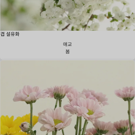
겹 설유화
애교
봄