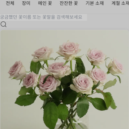
전체
장미
메인 꽃
잔잔한 꽃
기본 소재
계절 소