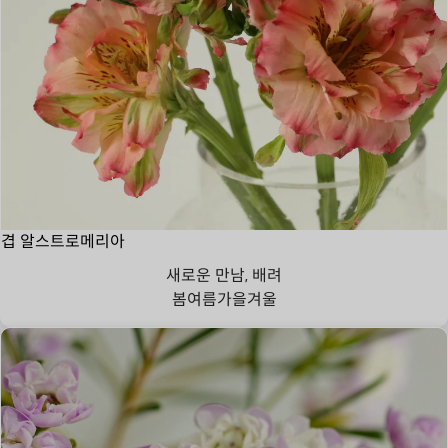
겹 알스트로메리아
새로운 만남, 배려
봄
여름
가을
겨울