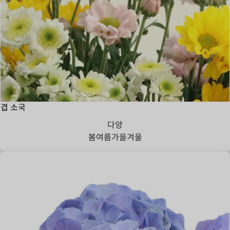
겹 소국
다양
봄
여름
가을
겨울