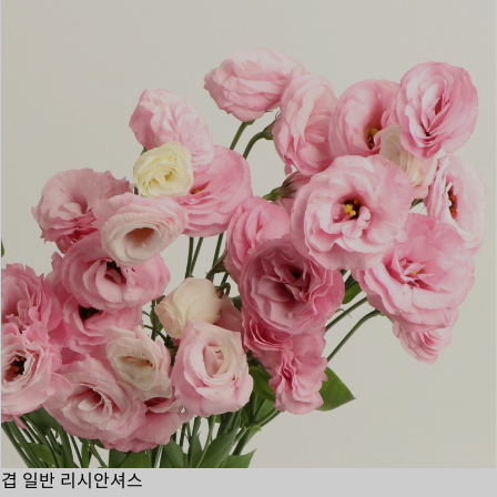
겹 일반 리시안셔스