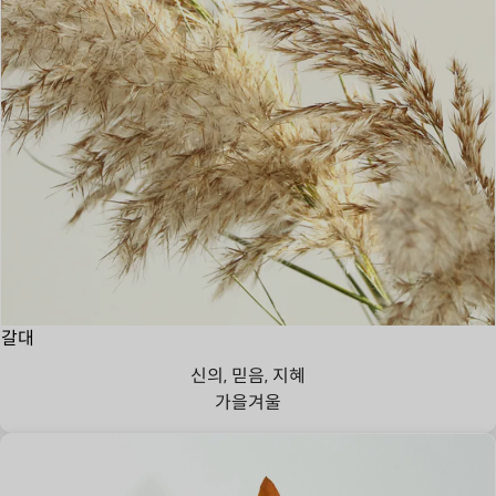
갈대
신의, 믿음, 지혜
가을
겨울