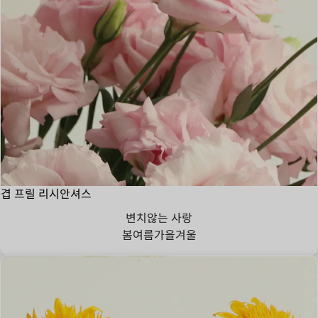
겹 프릴 리시안셔스
변치않는 사랑
봄
여름
가을
겨울