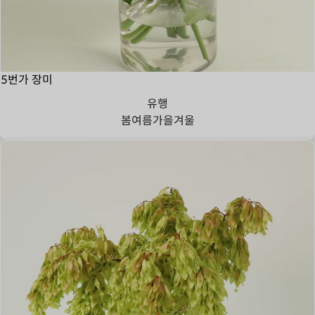
5번가 장미
유행
봄
여름
가을
겨울