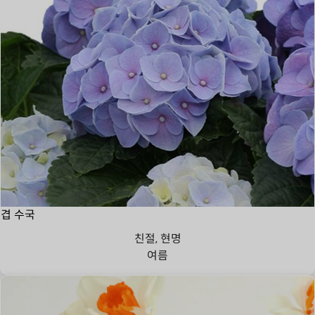
겹 수국
친절, 현명
여름