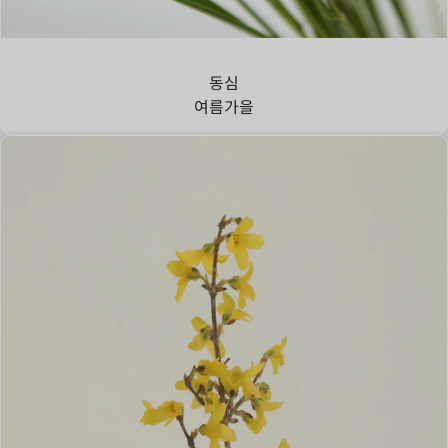
강아지풀
동심
여름
가을