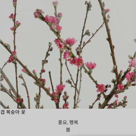
겹 복숭아 꽃
풍요, 행복
봄