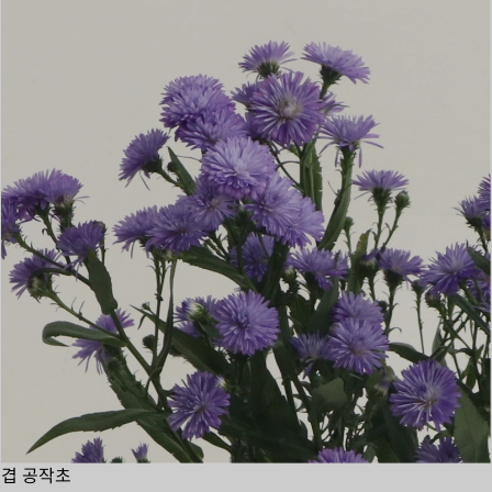
겹 공작초