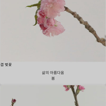
겹 벚꽃
삶의 아름다움
봄