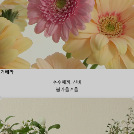
거베라
수수께끼, 신비
봄
가을
겨울