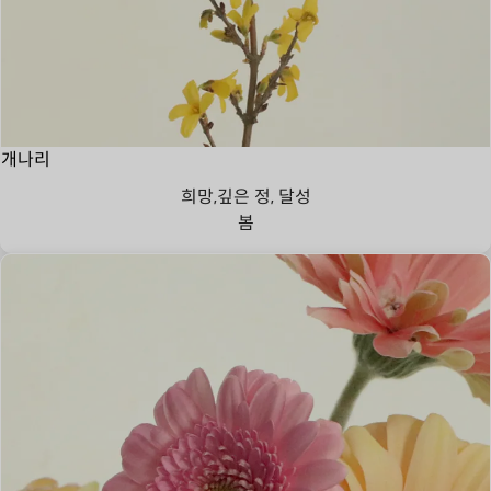
개나리
희망,깊은 정, 달성
봄