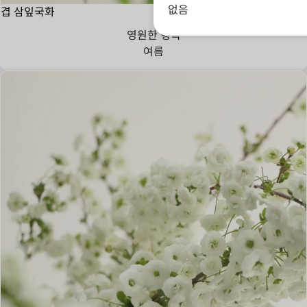
없음
겹 삼잎국화
영원한 행복
여름
변하지 