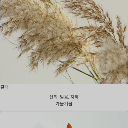
갈대
신의, 믿음, 지혜
가을
겨울