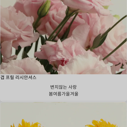
겹 프릴 리시안셔스
변치않는 사랑
봄
여름
가을
겨울