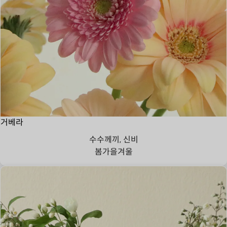
거베라
수수께끼, 신비
봄
가을
겨울