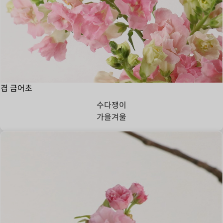
겹 금어초
수다쟁이
가을
겨울