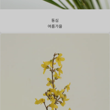
강아지풀
동심
여름
가을