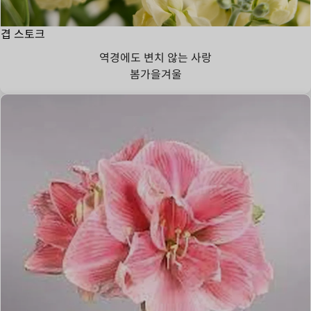
겹 스토크
역경에도 변치 않는 사랑
봄
가을
겨울