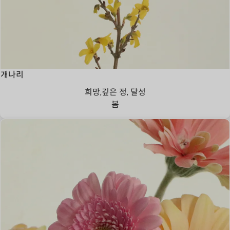
개나리
희망,깊은 정, 달성
봄