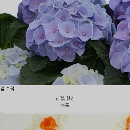
겹 수국
친절, 현명
여름