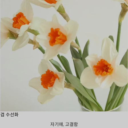
겹 수선화
자기애, 고결함