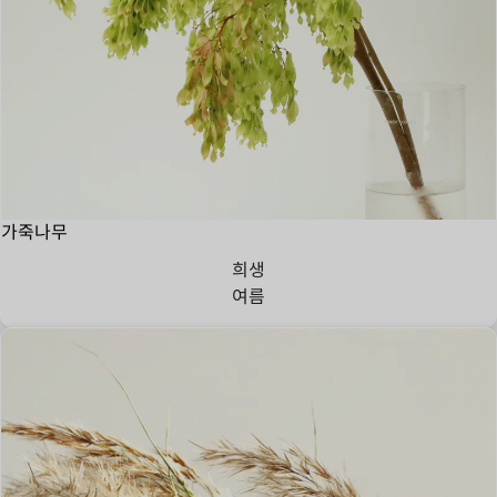
가죽나무
희생
여름