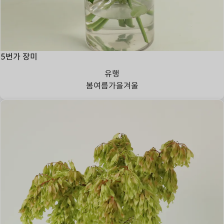
5번가 장미
유행
봄
여름
가을
겨울