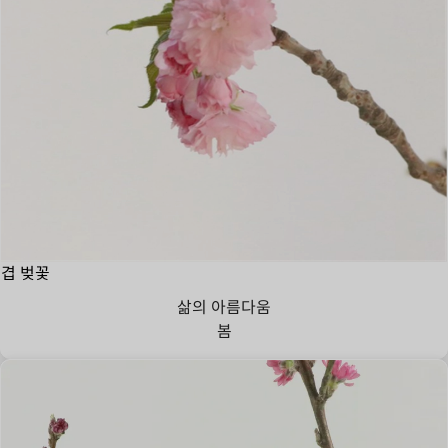
겹 벚꽃
삶의 아름다움
봄