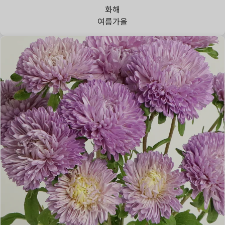
화해
여름
가을