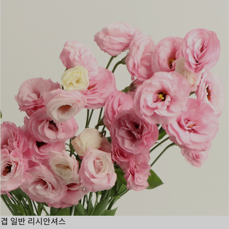
겹 일반 리시안셔스