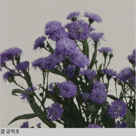
겹 공작초