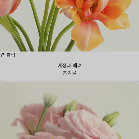
겹 튤립
애정과 배려
봄
겨울