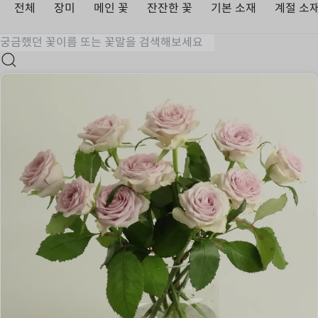
전체
장미
메인 꽃
잔잔한 꽃
기본 소재
계절 소