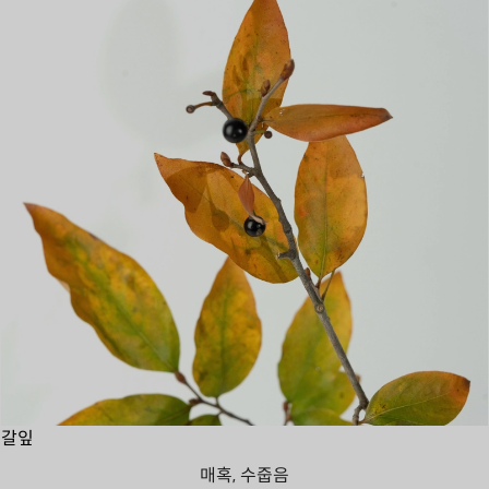
갈잎
매혹, 수줍음