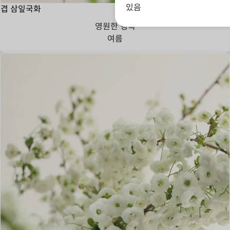
있음
겹 삼잎국화
영원한 행복
여름
첫사랑