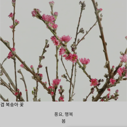
겹 복숭아 꽃
풍요, 행복
봄