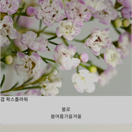
겹 왁스플라워
불로
봄
여름
가을
겨울