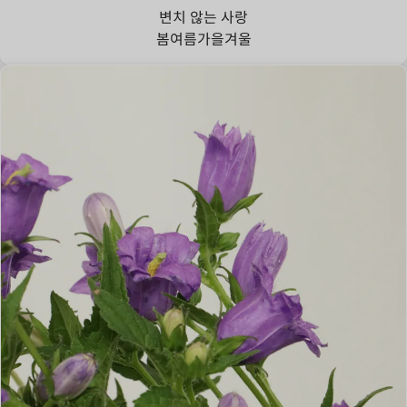
변치 않는 사랑
봄
여름
가을
겨울