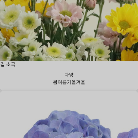
겹 소국
다양
봄
여름
가을
겨울