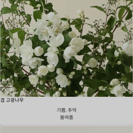
겹 고광나무
기쁨, 추억
봄
여름