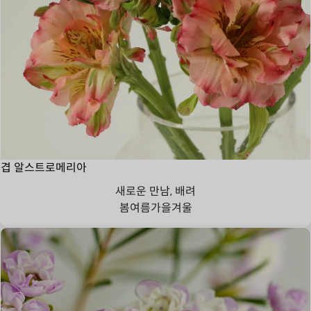
겹 알스트로메리아
새로운 만남, 배려
봄
여름
가을
겨울