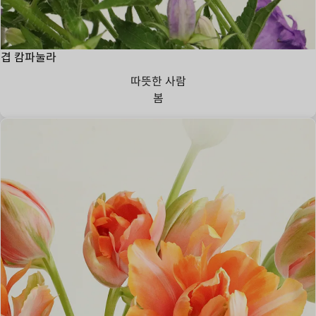
겹 캄파눌라
따뜻한 사람
봄