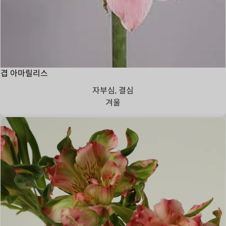
겹 아마릴리스
자부심, 결심
겨울