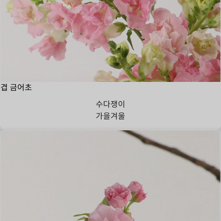
겹 금어초
수다쟁이
가을
겨울