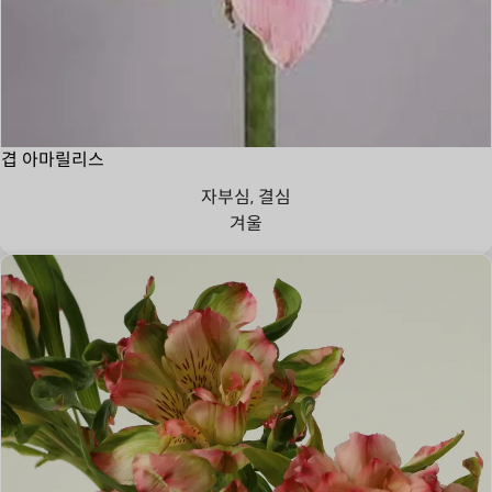
겹 아마릴리스
자부심, 결심
겨울