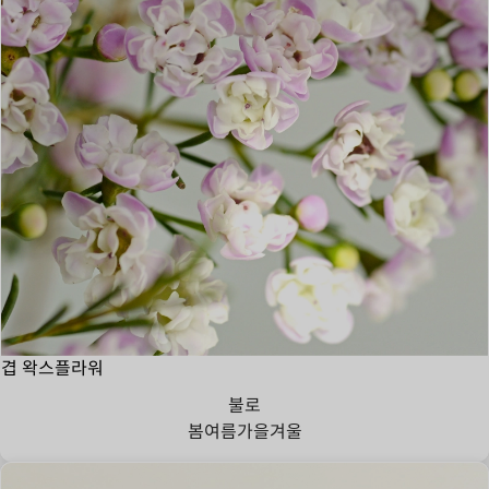
겹 왁스플라워
불로
봄
여름
가을
겨울