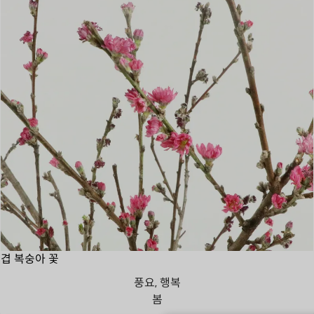
겹 복숭아 꽃
풍요, 행복
봄