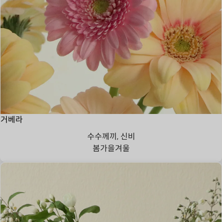
거베라
수수께끼, 신비
봄
가을
겨울