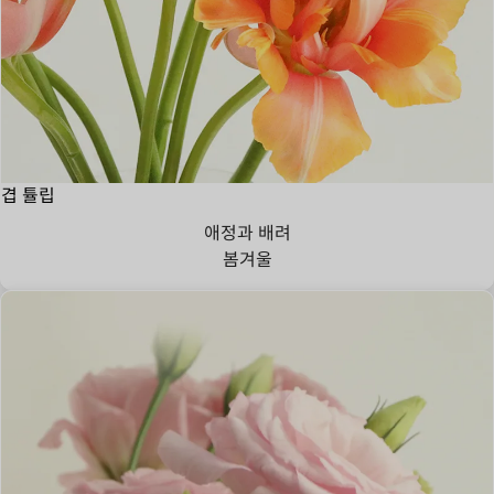
겹 튤립
애정과 배려
봄
겨울