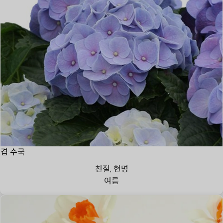
겹 수국
친절, 현명
여름