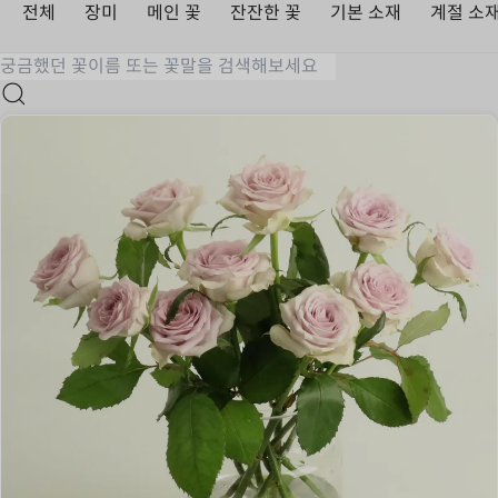
전체
장미
메인 꽃
잔잔한 꽃
기본 소재
계절 소