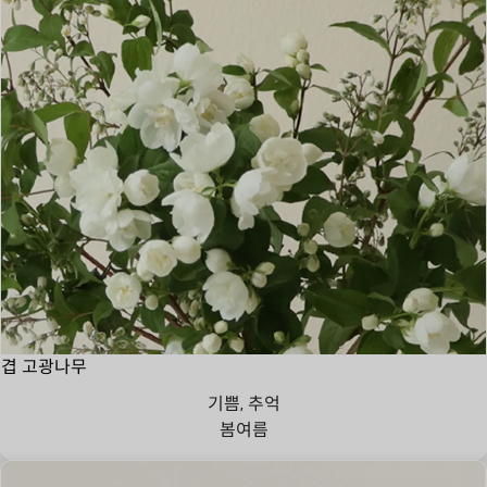
겹 고광나무
기쁨, 추억
봄
여름