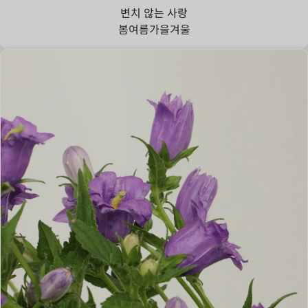
변치 않는 사랑
봄
여름
가을
겨울