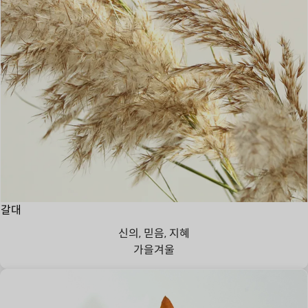
갈대
신의, 믿음, 지혜
가을
겨울