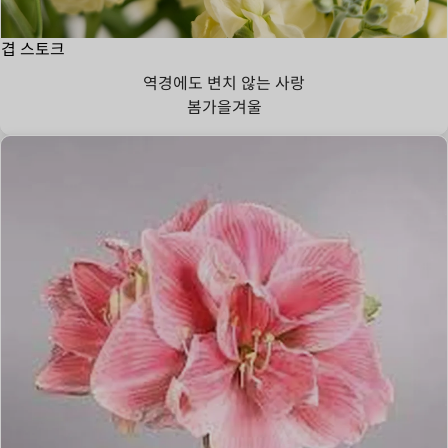
겹 스토크
역경에도 변치 않는 사랑
봄
가을
겨울