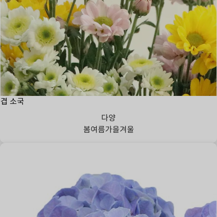
겹 소국
다양
봄
여름
가을
겨울