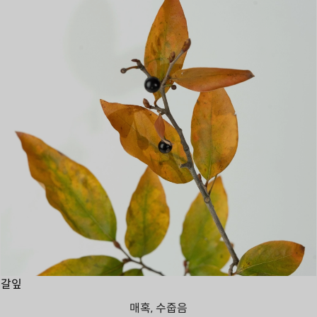
갈잎
매혹, 수줍음