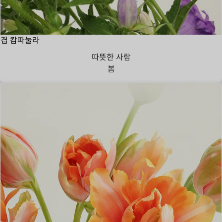
겹 캄파눌라
따뜻한 사람
봄