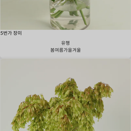
5번가 장미
유행
봄
여름
가을
겨울