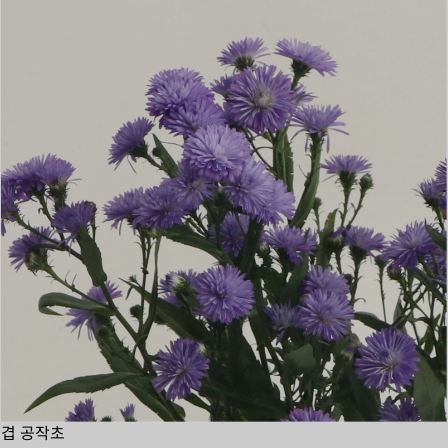
겹 공작초