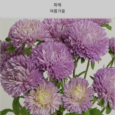
화해
여름
가을