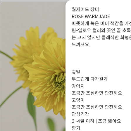
웜제이드 장미
ROSE WARMJADE
따뜻하게 녹은 버터 색감을 가
림-옐로우 컬러와 꽃잎 끝 초록
는 크지 않지만 클래식한 화형
느껴져요.
꽃말
부드럽게 다가갈게
강아지
조금만 조심하면 안전해요
고양이
조금만 조심하면 안전해요
관상기간
3~4일 이하 | 조금 짧아요
향기