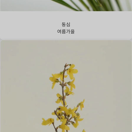
강아지풀
동심
여름
가을