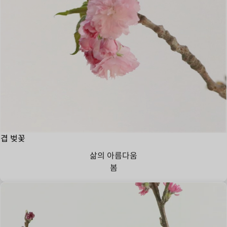
겹 벚꽃
삶의 아름다움
봄