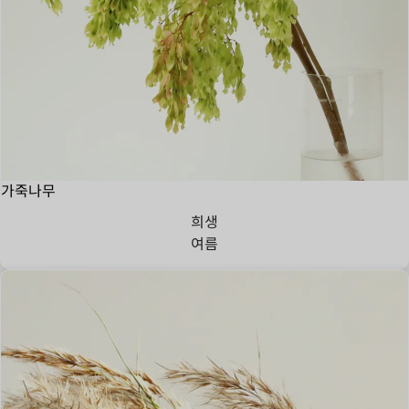
가죽나무
희생
여름