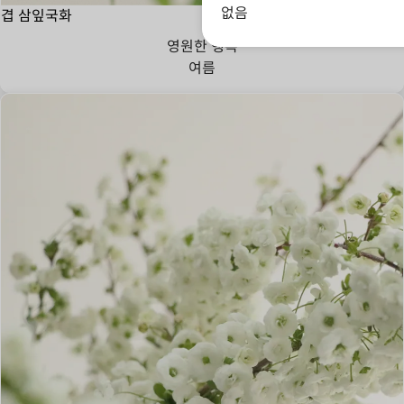
없음
겹 삼잎국화
영원한 행복
여름
부드럽게