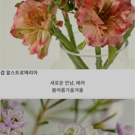
겹 알스트로메리아
새로운 만남, 배려
봄
여름
가을
겨울