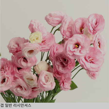
겹 일반 리시안셔스