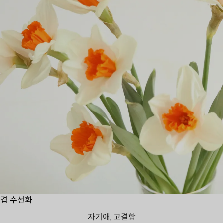
겹 수선화
자기애, 고결함