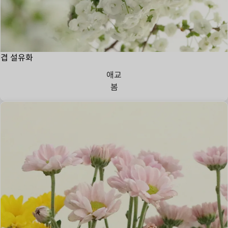
겹 설유화
애교
봄