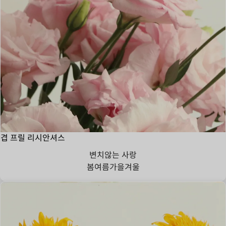
겹 프릴 리시안셔스
변치않는 사랑
봄
여름
가을
겨울