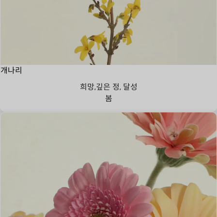
개나리
희망,깊은 정, 달성
봄