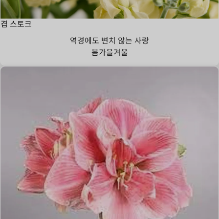
겹 스토크
역경에도 변치 않는 사랑
봄
가을
겨울