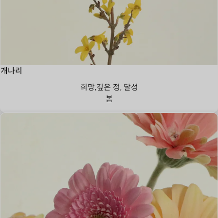
개나리
희망,깊은 정, 달성
봄