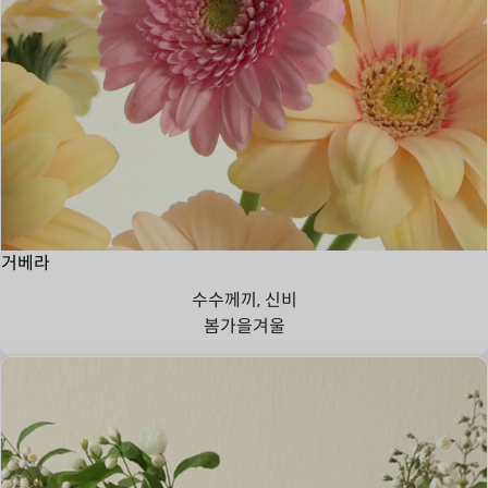
거베라
수수께끼, 신비
봄
가을
겨울