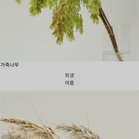
가죽나무
희생
여름