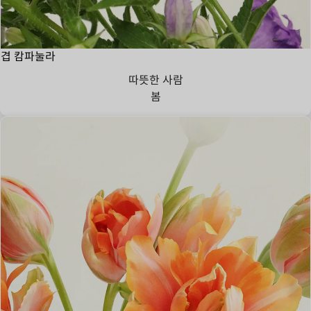
겹 캄파눌라
따뜻한 사람
봄