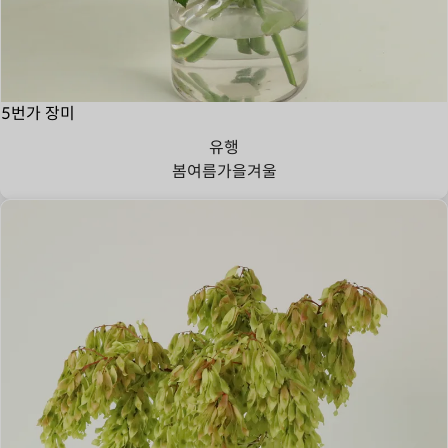
5번가 장미
유행
봄
여름
가을
겨울