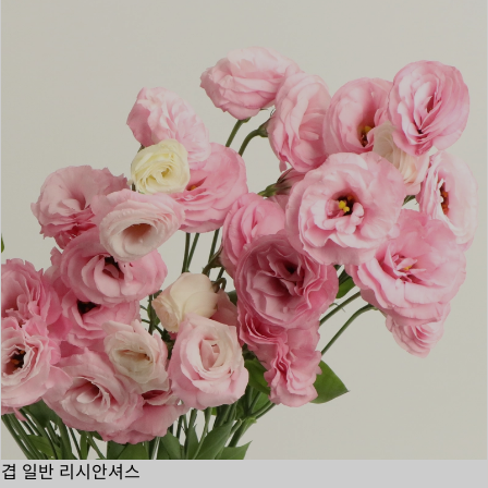
겹 일반 리시안셔스