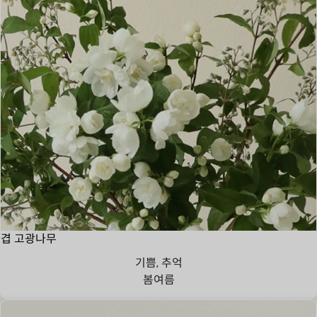
겹 고광나무
기쁨, 추억
봄
여름