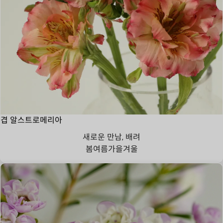
겹 알스트로메리아
새로운 만남, 배려
봄
여름
가을
겨울