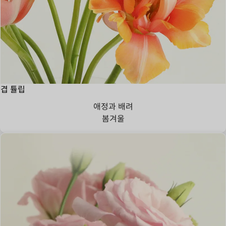
겹 튤립
애정과 배려
봄
겨울