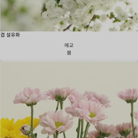
겹 설유화
애교
봄