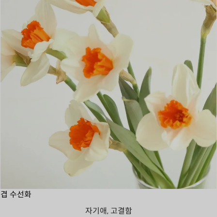
겹 수선화
자기애, 고결함