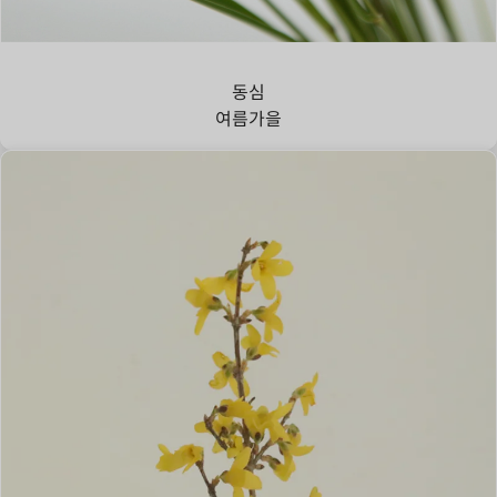
강아지풀
동심
여름
가을