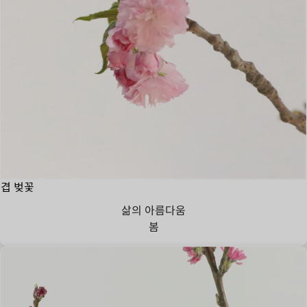
겹 벚꽃
삶의 아름다움
봄