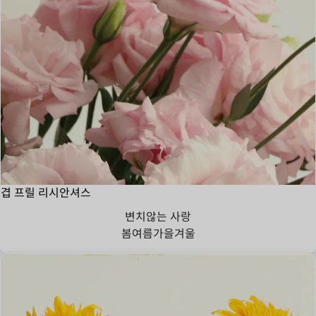
겹 프릴 리시안셔스
변치않는 사랑
봄
여름
가을
겨울