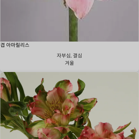
겹 아마릴리스
자부심, 결심
겨울