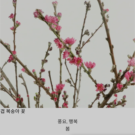
겹 복숭아 꽃
풍요, 행복
봄