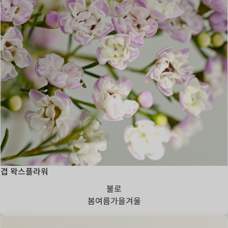
겹 왁스플라워
불로
봄
여름
가을
겨울