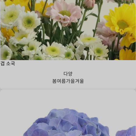
겹 소국
다양
봄
여름
가을
겨울