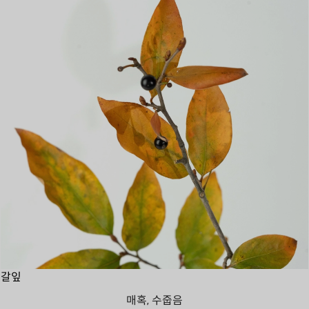
갈잎
매혹, 수줍음