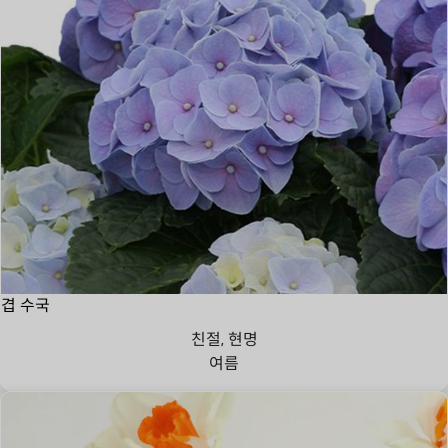
겹 수국
친절, 현명
여름