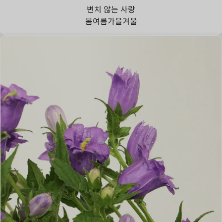
변치 않는 사랑
봄
여름
가을
겨울