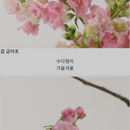
겹 금어초
수다쟁이
가을
겨울