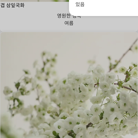
있음
겹 삼잎국화
영원한 행복
여름
위험한