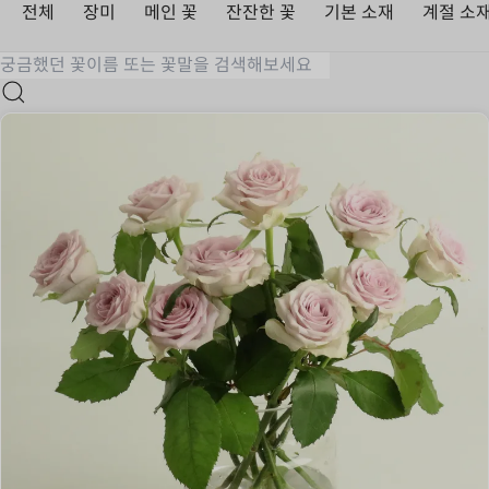
전체
장미
메인 꽃
잔잔한 꽃
기본 소재
계절 소