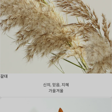
갈대
신의, 믿음, 지혜
가을
겨울