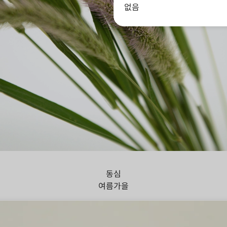
없음
아지풀
동심
여름
가을