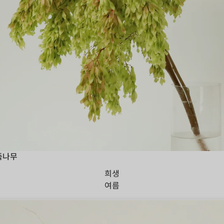
죽나무
희생
여름