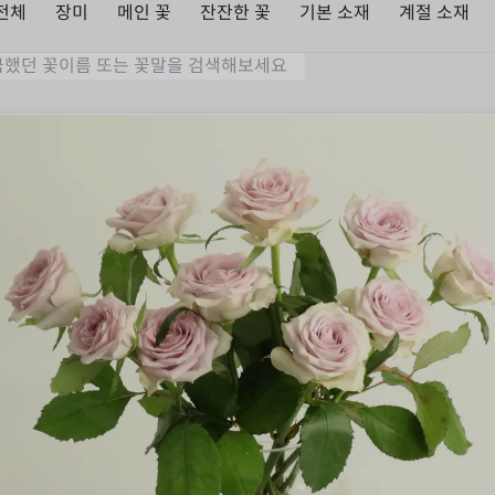
전체
장미
메인 꽃
잔잔한 꽃
기본 소재
계절 소재