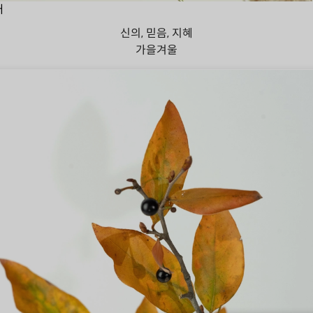
대
신의, 믿음, 지혜
가을
겨울