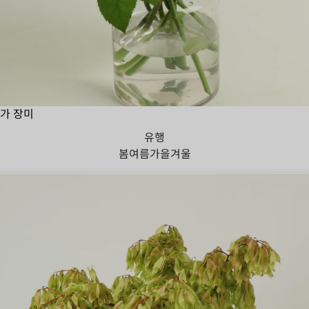
가 장미
유행
봄
여름
가을
겨울