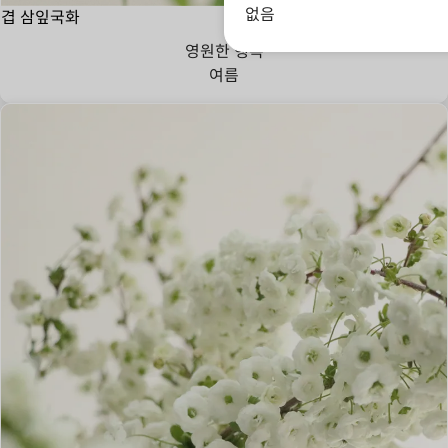
없음
겹 삼잎국화
영원한 행복
여름
한자리에 