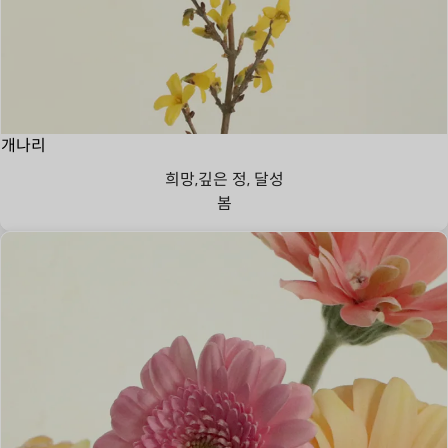
개나리
희망,깊은 정, 달성
봄