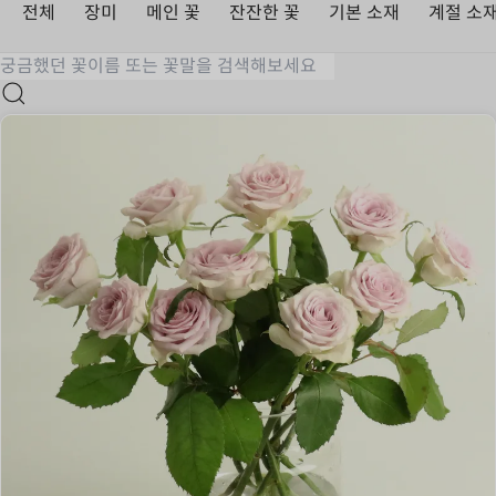
전체
장미
메인 꽃
잔잔한 꽃
기본 소재
계절 소