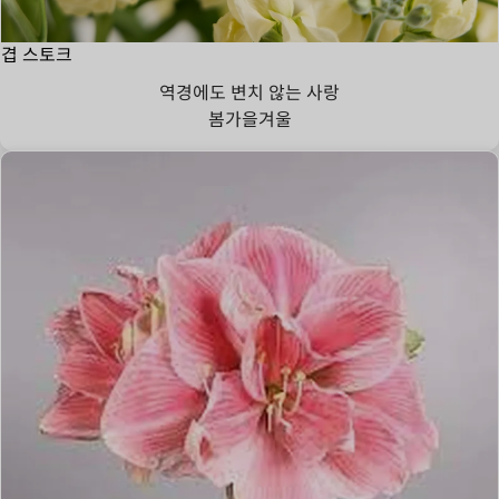
겹 스토크
역경에도 변치 않는 사랑
봄
가을
겨울