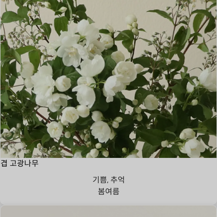
겹 고광나무
기쁨, 추억
봄
여름