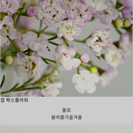
겹 왁스플라워
불로
봄
여름
가을
겨울