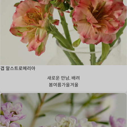
겹 알스트로메리아
새로운 만남, 배려
봄
여름
가을
겨울