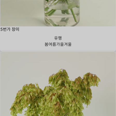
5번가 장미
유행
봄
여름
가을
겨울