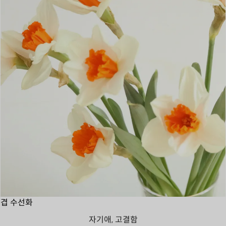
겹 수선화
자기애, 고결함