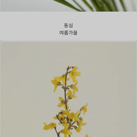
강아지풀
동심
여름
가을