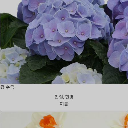
겹 수국
친절, 현명
여름