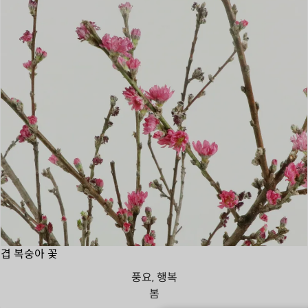
겹 복숭아 꽃
풍요, 행복
봄