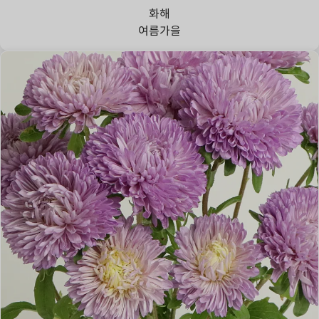
화해
여름
가을