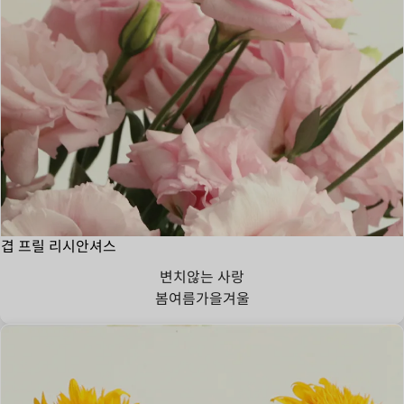
겹 프릴 리시안셔스
변치않는 사랑
봄
여름
가을
겨울