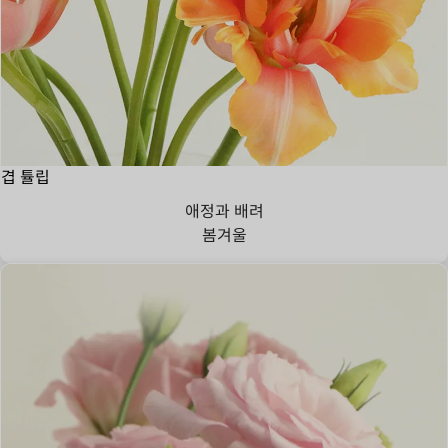
겹 튤립
애정과 배려
봄
겨울