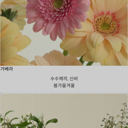
거베라
수수께끼, 신비
봄
가을
겨울