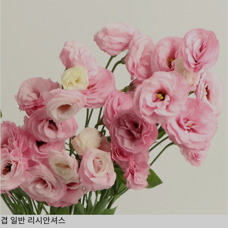
겹 일반 리시안셔스