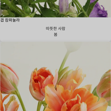
겹 캄파눌라
따뜻한 사람
봄