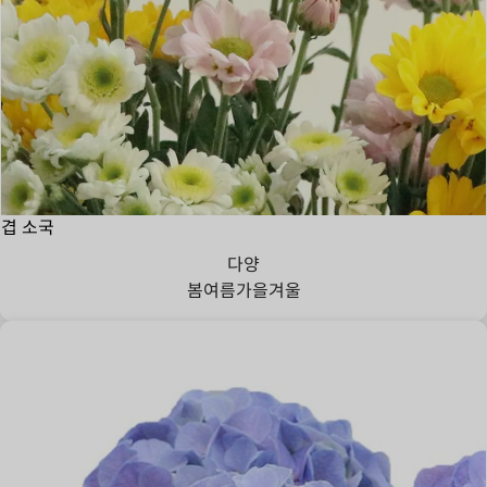
겹 소국
다양
봄
여름
가을
겨울