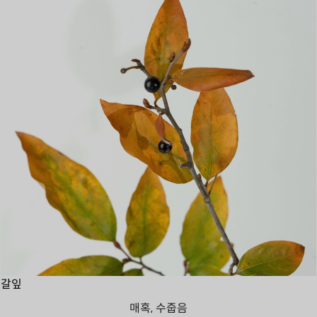
갈잎
매혹, 수줍음