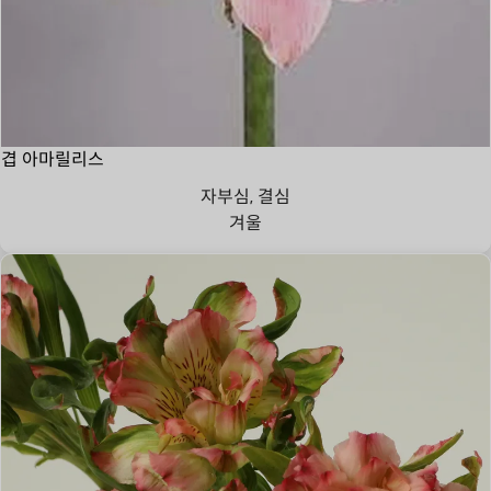
겹 아마릴리스
자부심, 결심
겨울