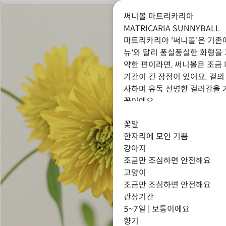
써니볼 마트리카리아
MATRICARIA SUNNYBALL
마트리카리아 '써니볼'은 기존
뉴'와 달리 퐁실퐁실한 화형을
약한 편이라면, 써니볼은 조금
기간이 긴 장점이 있어요. 겉의
사하며 유독 선명한 컬러감을 
꽃이예요.
꽃말
한자리에 모인 기쁨
강아지
조금만 조심하면 안전해요
고양이
조금만 조심하면 안전해요
관상기간
5~7일 | 보통이에요
향기