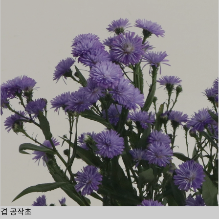
겹 공작초