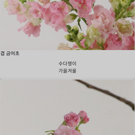
겹 금어초
수다쟁이
가을
겨울