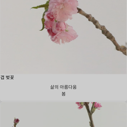
겹 벚꽃
삶의 아름다움
봄