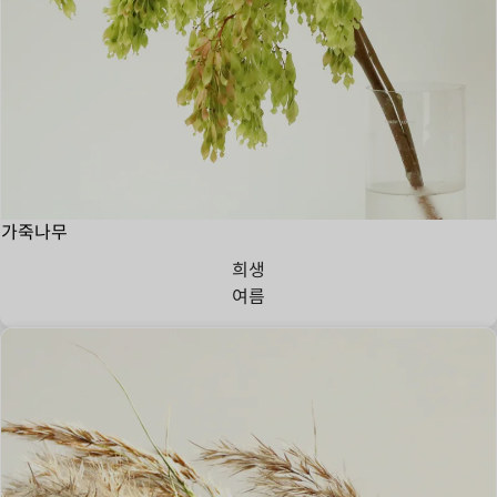
가죽나무
희생
여름