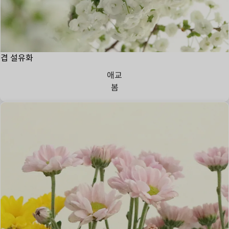
겹 설유화
애교
봄