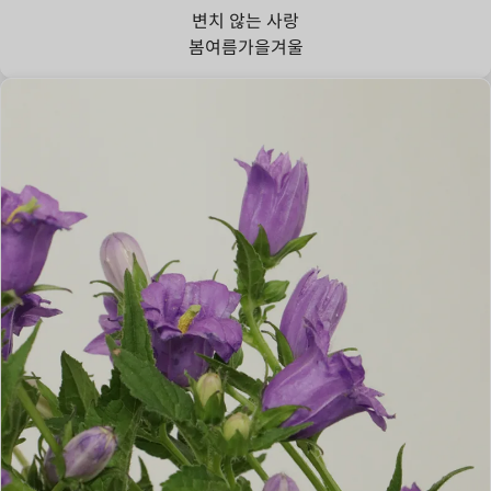
변치 않는 사랑
봄
여름
가을
겨울