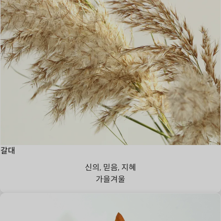
갈대
신의, 믿음, 지혜
가을
겨울