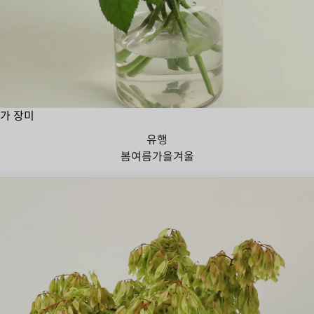
가 장미
유행
봄
여름
가을
겨울