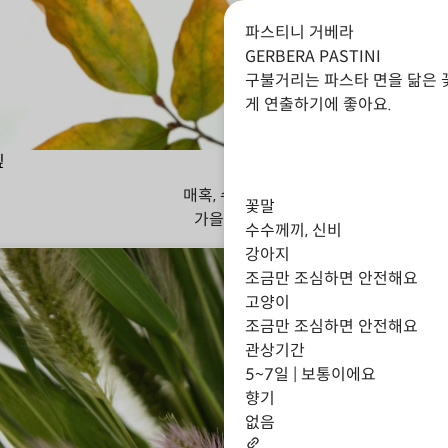
파스티니 거베라
GERBERA PASTINI
구불거리는 파스타 면을 닮은 
게 연출하기에 좋아요.
잎
매혹, 수줍음
꽃말
가을
겨울
수수께끼, 신비
강아지
조금만 조심하면 안전해요
고양이
조금만 조심하면 안전해요
관상기간
5~7일 | 보통이에요
향기
없음