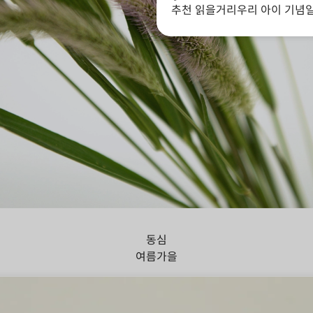
추천 읽을거리
우리 아이 기념
아지풀
동심
여름
가을