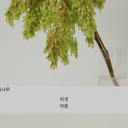
죽나무
희생
여름