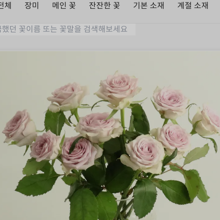
전체
장미
메인 꽃
잔잔한 꽃
기본 소재
계절 소재