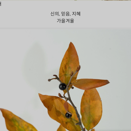
대
신의, 믿음, 지혜
가을
겨울