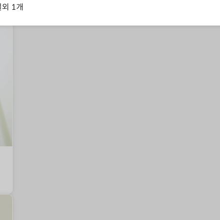
일
외
1
개
수수께끼