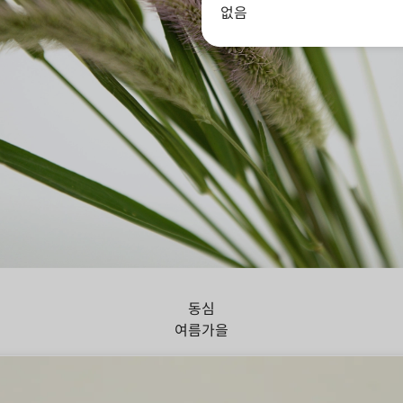
없음
아지풀
동심
여름
가을