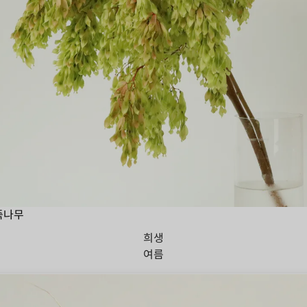
죽나무
희생
여름