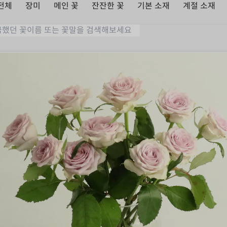
전체
장미
메인 꽃
잔잔한 꽃
기본 소재
계절 소재