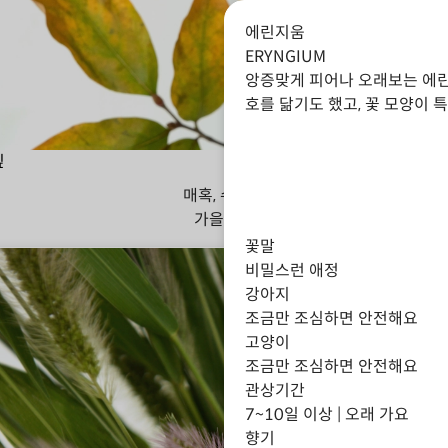
에린지움
ERYNGIUM
앙증맞게 피어나 오래보는 에린지
호를 닮기도 했고, 꽃 모양이 
잎
매혹, 수줍음
가을
겨울
꽃말
비밀스런 애정
강아지
조금만 조심하면 안전해요
고양이
조금만 조심하면 안전해요
관상기간
7~10일 이상 | 오래 가요
향기