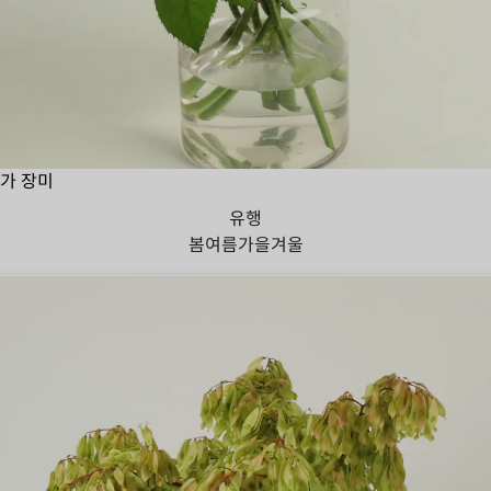
가 장미
유행
봄
여름
가을
겨울