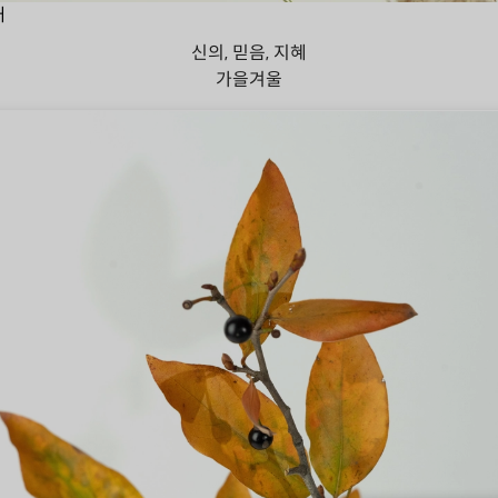
대
신의, 믿음, 지혜
가을
겨울