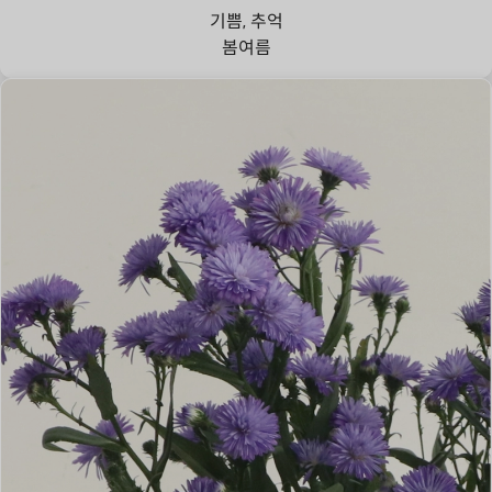
기쁨, 추억
봄
여름