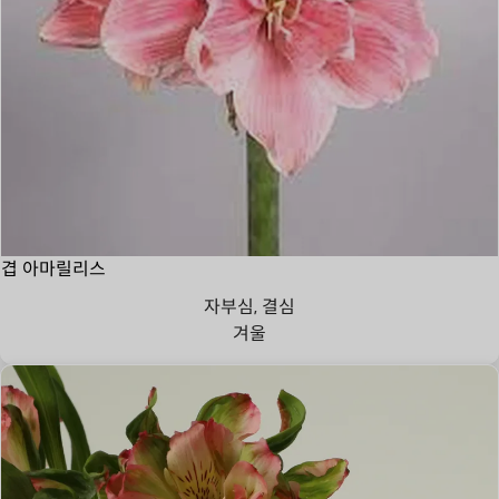
겹 아마릴리스
자부심, 결심
겨울