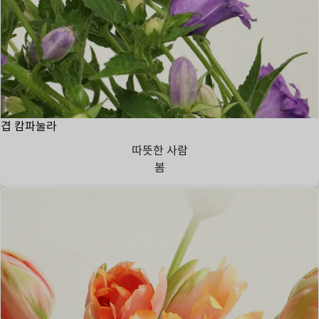
겹 캄파눌라
따뜻한 사람
봄