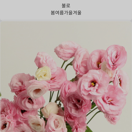
불로
봄
여름
가을
겨울