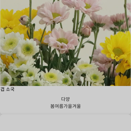
겹 소국
다양
봄
여름
가을
겨울