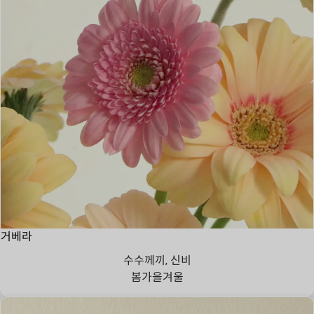
거베라
수수께끼, 신비
봄
가을
겨울