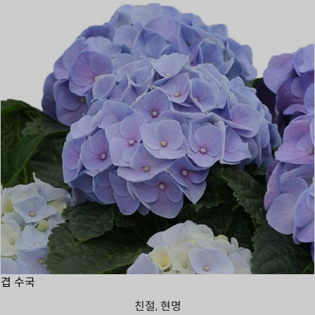
겹 수국
친절, 현명