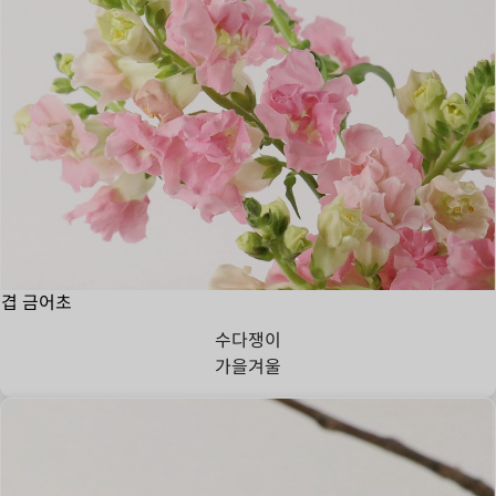
겹 금어초
수다쟁이
가을
겨울