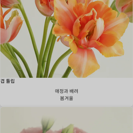
겹 튤립
애정과 배려
봄
겨울