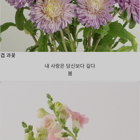
겹 과꽃
내 사랑은 당신보다 깊다
봄