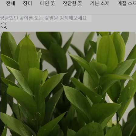
전체
장미
메인 꽃
잔잔한 꽃
기본 소재
계절 소