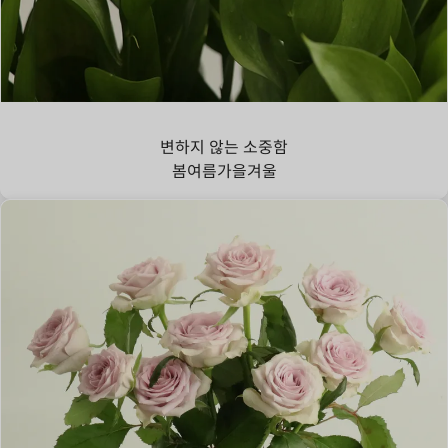
루스커스
변하지 않는 소중함
봄
여름
가을
겨울