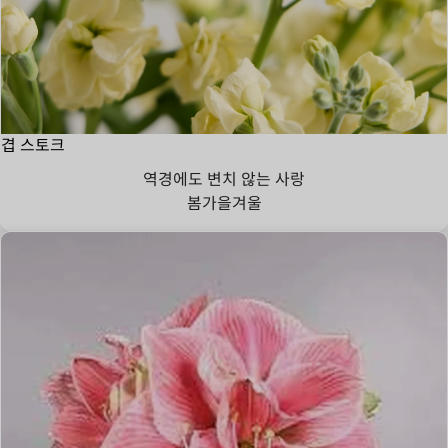
겹 스토크
역경에도 변치 않는 사랑
봄
가을
겨울