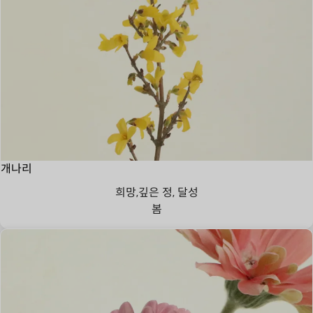
개나리
희망,깊은 정, 달성
봄