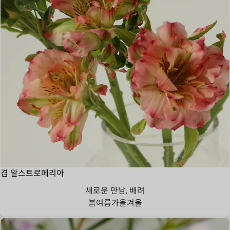
겹 알스트로메리아
새로운 만남, 배려
봄
여름
가을
겨울