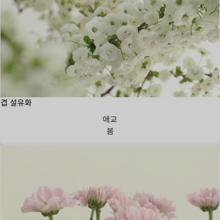
겹 설유화
애교
봄