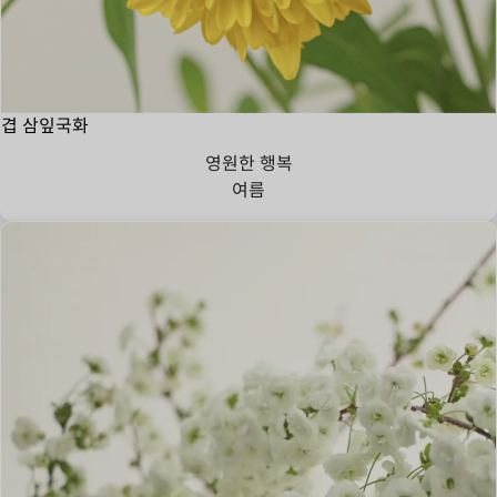
겹 삼잎국화
영원한 행복
여름