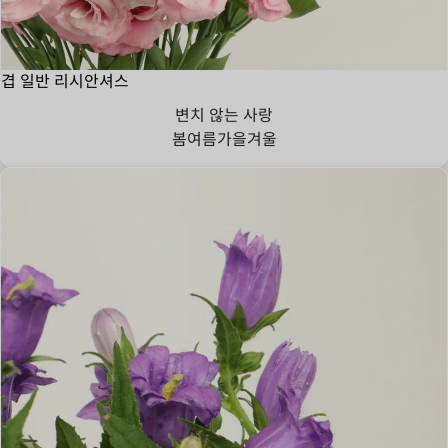
겹 일반 리시안셔스
변치 않는 사랑
봄
여름
가을
겨울