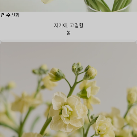
겹 수선화
자기애, 고결함
봄