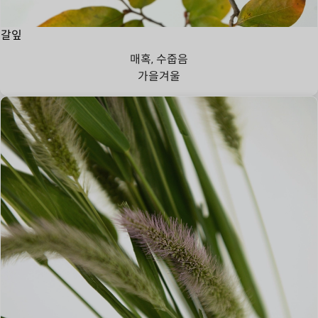
갈잎
매혹, 수줍음
가을
겨울