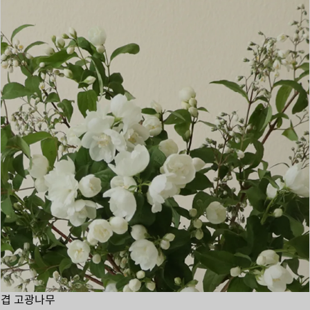
겹 고광나무