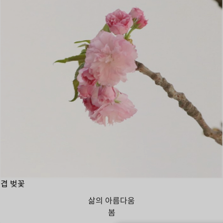
겹 벚꽃
삶의 아름다움
봄