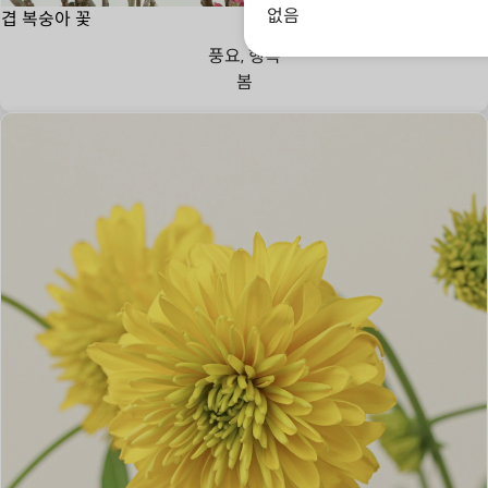
없음
겹 복숭아 꽃
풍요, 행복
봄
고독한