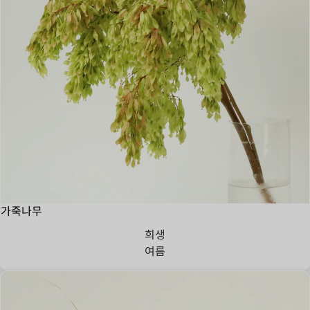
가죽나무
희생
여름