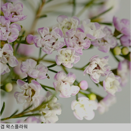
겹 왁스플라워