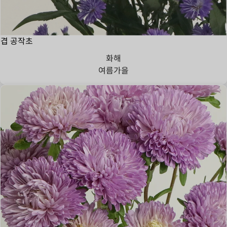
겹 공작초
화해
여름
가을