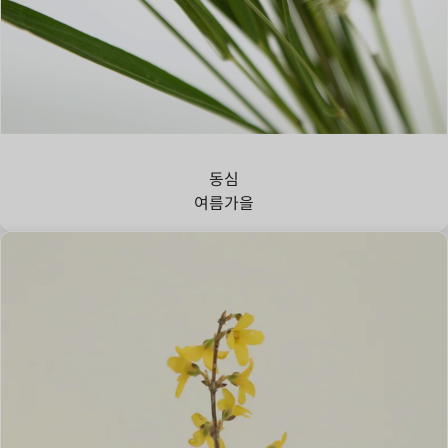
강아지풀
동심
여름
가을