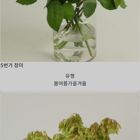
5번가 장미
유행
봄
여름
가을
겨울