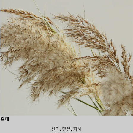
갈대
신의, 믿음, 지혜