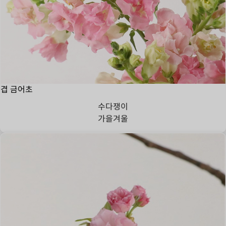
겹 금어초
수다쟁이
가을
겨울