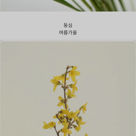
강아지풀
동심
여름
가을