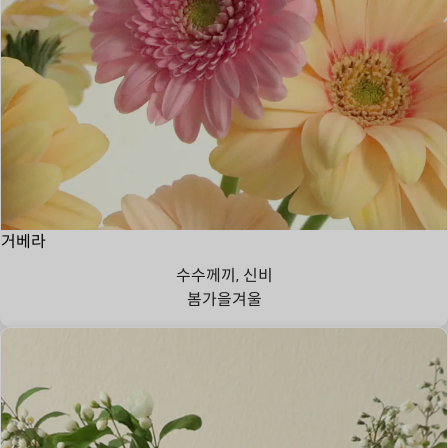
거베라
수수께끼, 신비
봄
가을
겨울