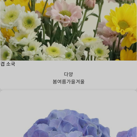
겹 소국
다양
봄
여름
가을
겨울