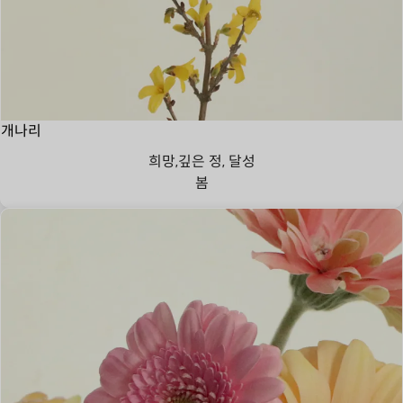
개나리
희망,깊은 정, 달성
봄