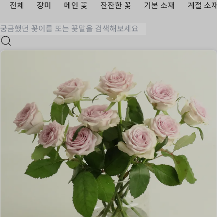
전체
장미
메인 꽃
잔잔한 꽃
기본 소재
계절 소