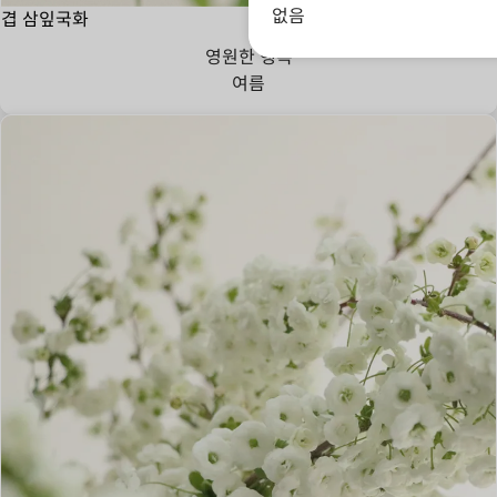
없음
겹 삼잎국화
영원한 행복
여름
순진,