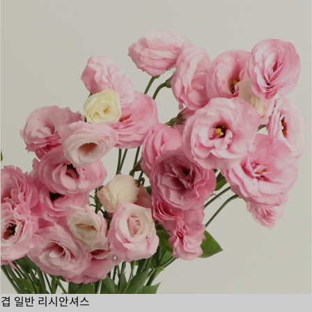
겹 일반 리시안셔스