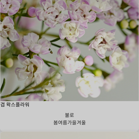
겹 왁스플라워
불로
봄
여름
가을
겨울