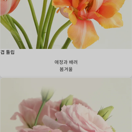
겹 튤립
애정과 배려
봄
겨울