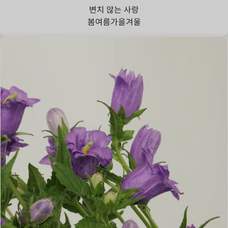
변치 않는 사랑
봄
여름
가을
겨울