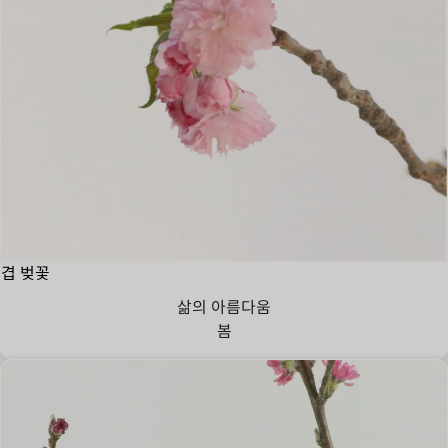
겹 벚꽃
삶의 아름다움
봄