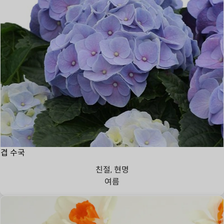
겹 수국
친절, 현명
여름