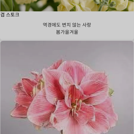
겹 스토크
역경에도 변치 않는 사랑
봄
가을
겨울