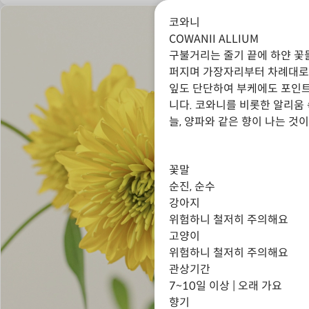
코와니
COWANII ALLIUM
구불거리는 줄기 끝에 하얀 꽃
퍼지며 가장자리부터 차례대로 
잎도 단단하여 부케에도 포인트
니다. 코와니를 비롯한 알리움
늘, 양파와 같은 향이 나는 것
꽃말
순진, 순수
강아지
위험하니 철저히 주의해요
고양이
위험하니 철저히 주의해요
관상기간
7~10일 이상 | 오래 가요
향기