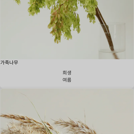
가죽나무
희생
여름