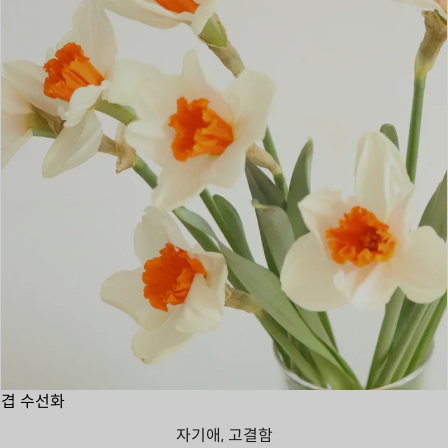
겹 수선화
자기애, 고결함