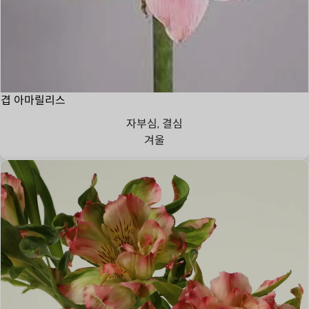
겹 아마릴리스
자부심, 결심
겨울