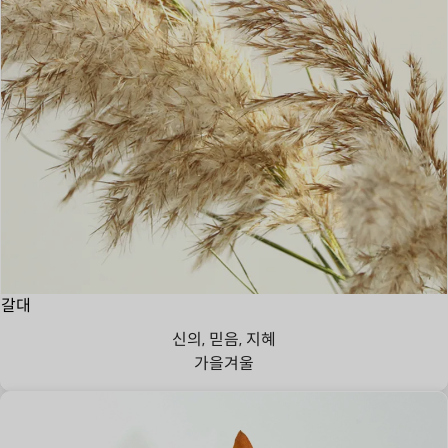
갈대
신의, 믿음, 지혜
가을
겨울