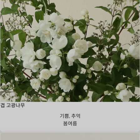
겹 고광나무
기쁨, 추억
봄
여름