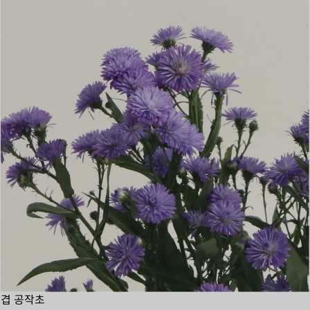
겹 공작초