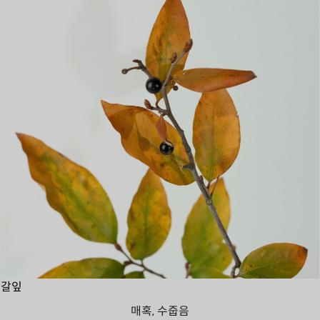
갈잎
매혹, 수줍음