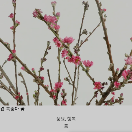
겹 복숭아 꽃
풍요, 행복
봄