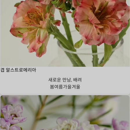
겹 알스트로메리아
새로운 만남, 배려
봄
여름
가을
겨울