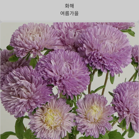
화해
여름
가을