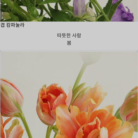
겹 캄파눌라
따뜻한 사람
봄