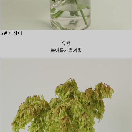
5번가 장미
유행
봄
여름
가을
겨울