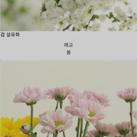
겹 설유화
애교
봄