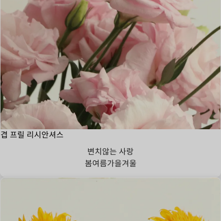
겹 프릴 리시안셔스
변치않는 사랑
봄
여름
가을
겨울