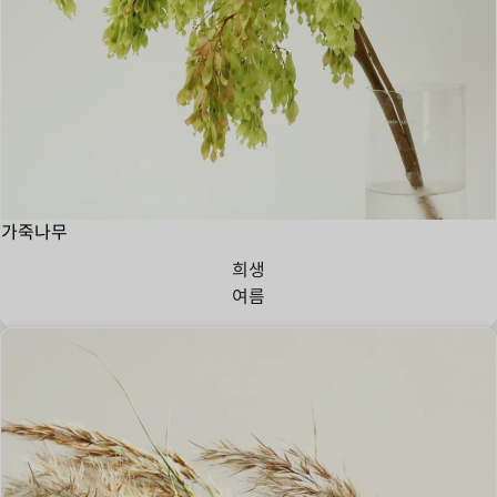
가죽나무
희생
여름