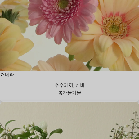
거베라
수수께끼, 신비
봄
가을
겨울