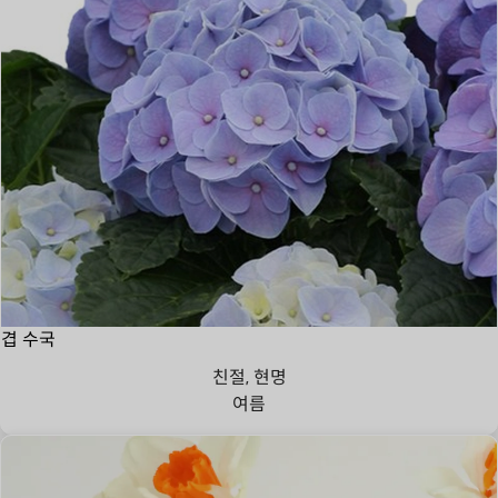
겹 수국
친절, 현명
여름