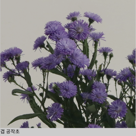
겹 공작초