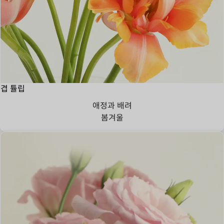
겹 튤립
애정과 배려
봄
겨울