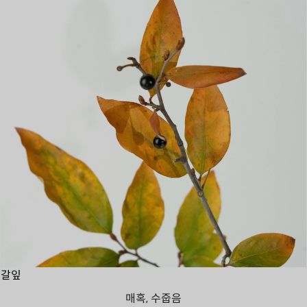
갈잎
매혹, 수줍음