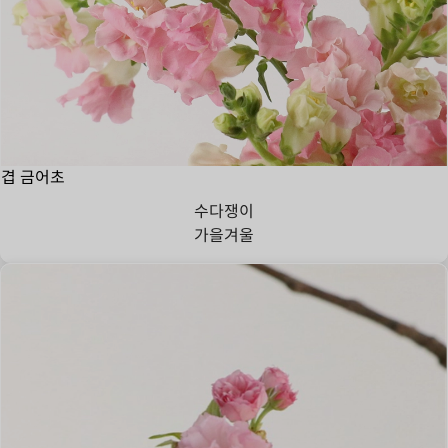
겹 금어초
수다쟁이
가을
겨울