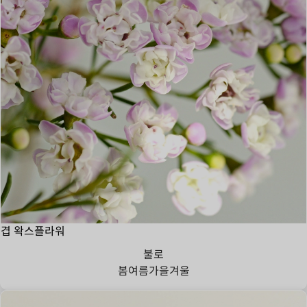
겹 왁스플라워
불로
봄
여름
가을
겨울