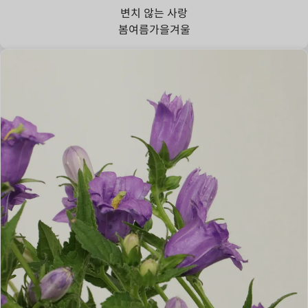
변치 않는 사랑
봄
여름
가을
겨울