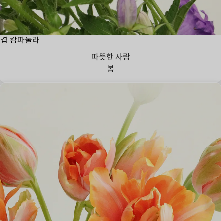
겹 캄파눌라
따뜻한 사람
봄