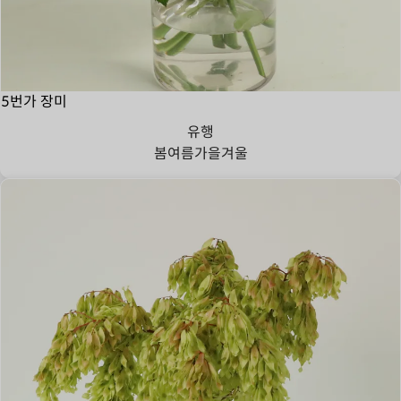
5번가 장미
유행
봄
여름
가을
겨울