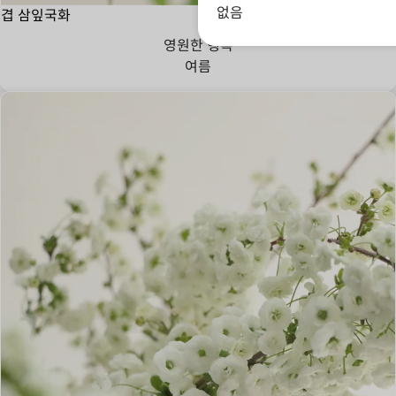
없음
겹 삼잎국화
영원한 행복
여름
바람과 함