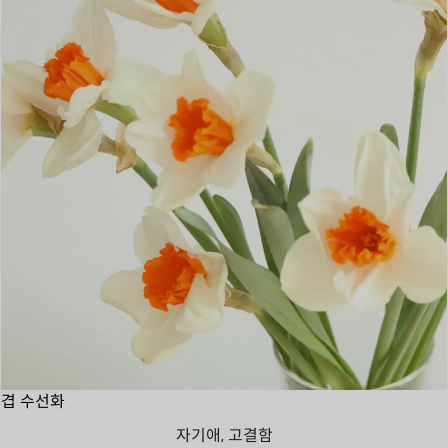
겹 수선화
자기애, 고결함