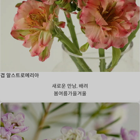
겹 알스트로메리아
새로운 만남, 배려
봄
여름
가을
겨울