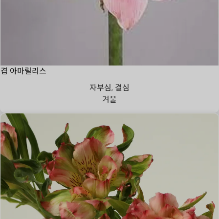
겹 아마릴리스
자부심, 결심
겨울