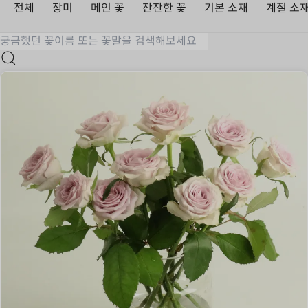
전체
장미
메인 꽃
잔잔한 꽃
기본 소재
계절 소