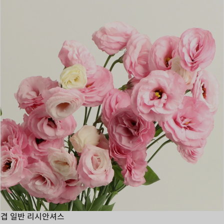
겹 일반 리시안셔스