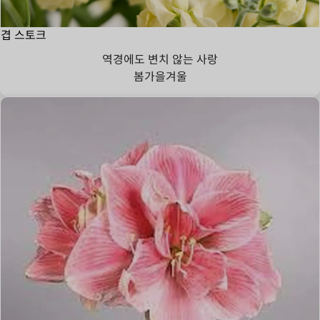
겹 스토크
역경에도 변치 않는 사랑
봄
가을
겨울