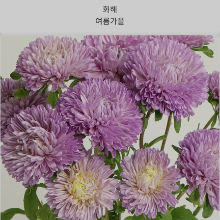
화해
여름
가을