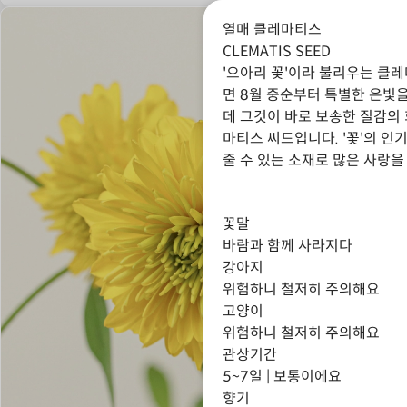
열매 클레마티스
CLEMATIS SEED
'으아리 꽃'이라 불리우는 클
면 8월 중순부터 특별한 은빛
데 그것이 바로 보송한 질감의
마티스 씨드입니다. '꽃'의 인
줄 수 있는 소재로 많은 사랑을
꽃말
바람과 함께 사라지다
강아지
위험하니 철저히 주의해요
고양이
위험하니 철저히 주의해요
관상기간
5~7일 | 보통이에요
향기