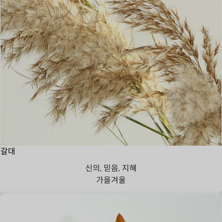
갈대
신의, 믿음, 지혜
가을
겨울