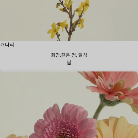
개나리
희망,깊은 정, 달성
봄