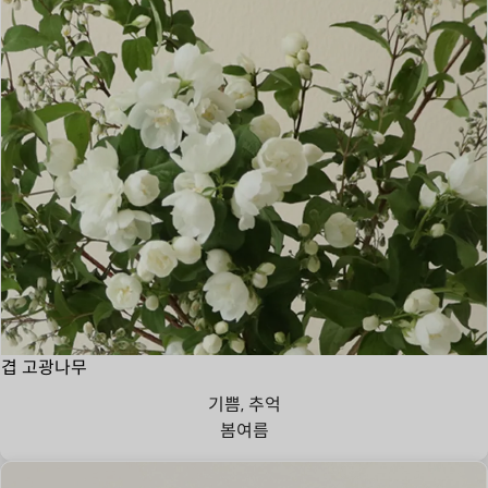
겹 고광나무
기쁨, 추억
봄
여름