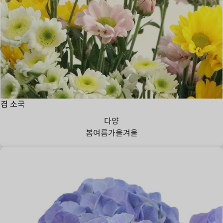
겹 소국
다양
봄
여름
가을
겨울