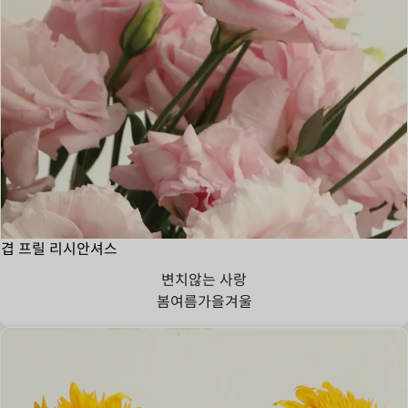
겹 프릴 리시안셔스
변치않는 사랑
봄
여름
가을
겨울