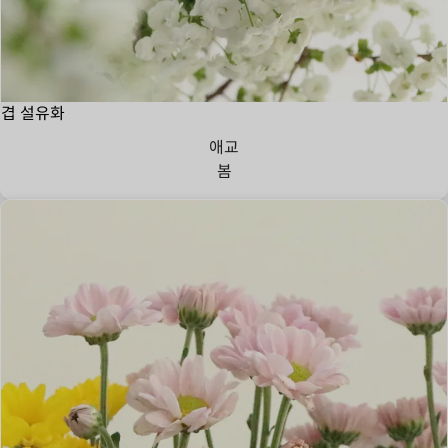
겹 설유화
애교
봄