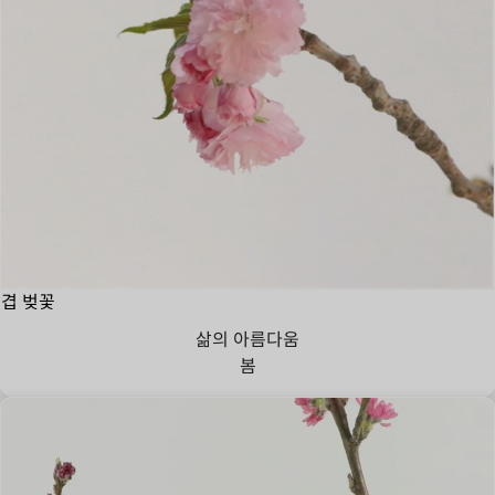
겹 벚꽃
삶의 아름다움
봄