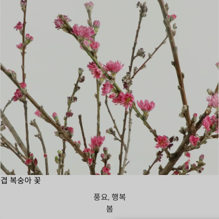
겹 복숭아 꽃
풍요, 행복
봄