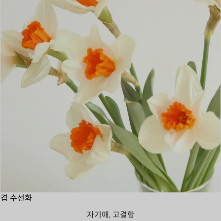
겹 수선화
자기애, 고결함