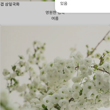
있음
겹 삼잎국화
영원한 행복
여름
인