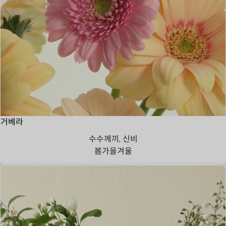
거베라
수수께끼, 신비
봄
가을
겨울