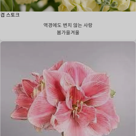
겹 스토크
역경에도 변치 않는 사랑
봄
가을
겨울