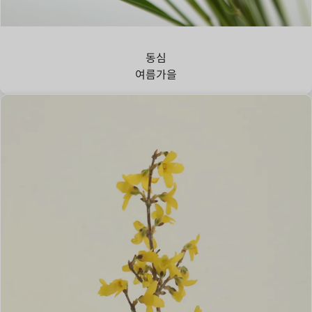
강아지풀
동심
여름
가을