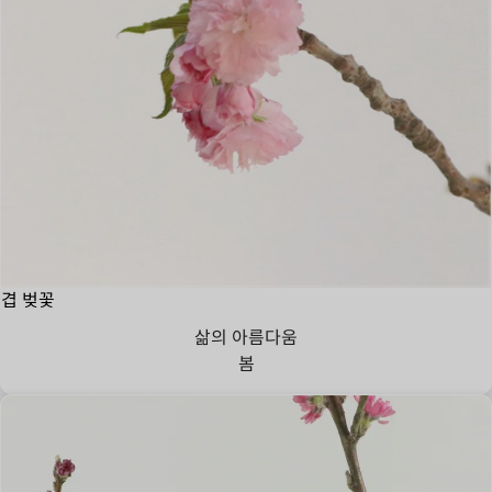
겹 벚꽃
삶의 아름다움
봄