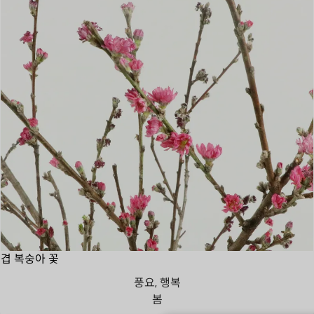
겹 복숭아 꽃
풍요, 행복
봄