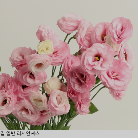
겹 일반 리시안셔스