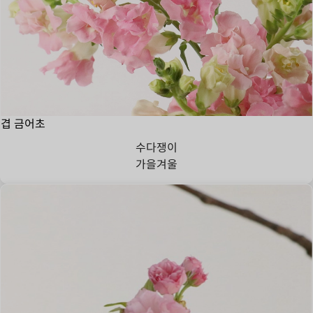
겹 금어초
수다쟁이
가을
겨울