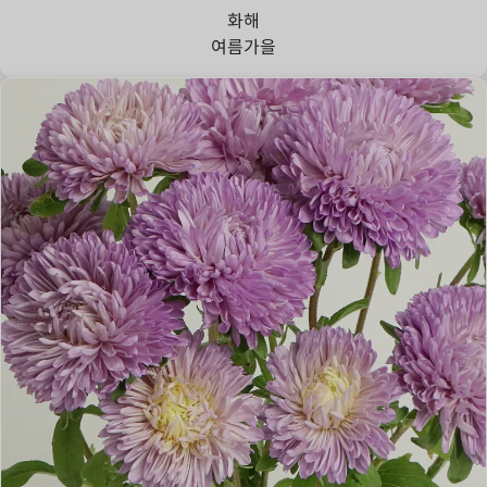
화해
여름
가을