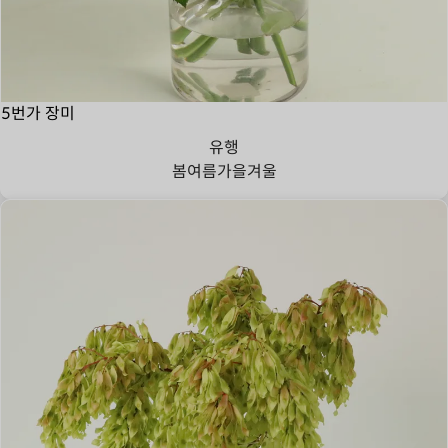
5번가 장미
유행
봄
여름
가을
겨울