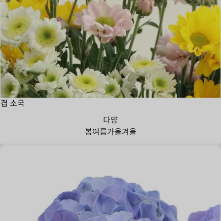
겹 소국
다양
봄
여름
가을
겨울