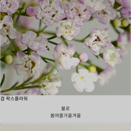
겹 왁스플라워
불로
봄
여름
가을
겨울