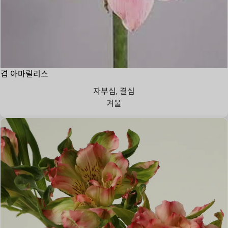
겹 아마릴리스
자부심, 결심
겨울