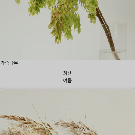
가죽나무
희생
여름