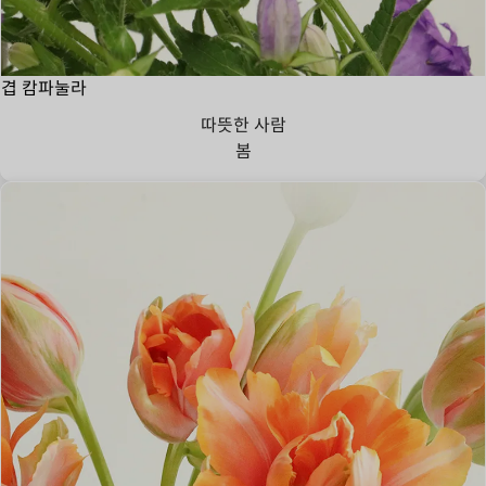
겹 캄파눌라
따뜻한 사람
봄