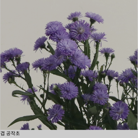
겹 공작초