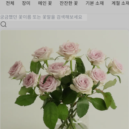
전체
장미
메인 꽃
잔잔한 꽃
기본 소재
계절 소