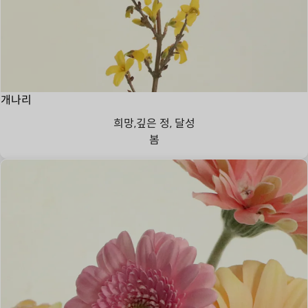
개나리
희망,깊은 정, 달성
봄