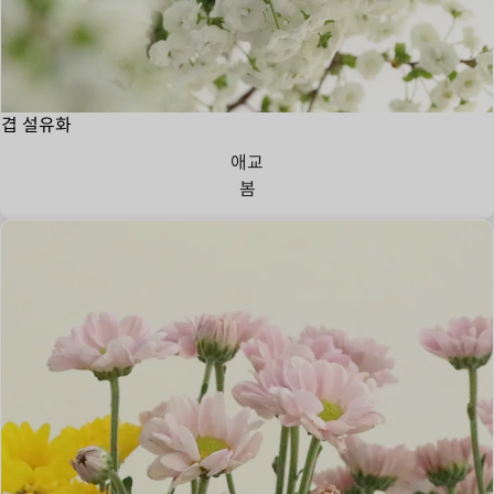
겹 설유화
애교
봄