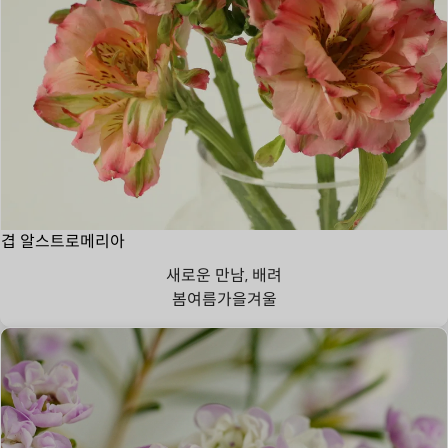
겹 알스트로메리아
새로운 만남, 배려
봄
여름
가을
겨울