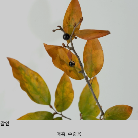
갈잎
매혹, 수줍음