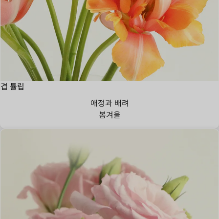
겹 튤립
애정과 배려
봄
겨울