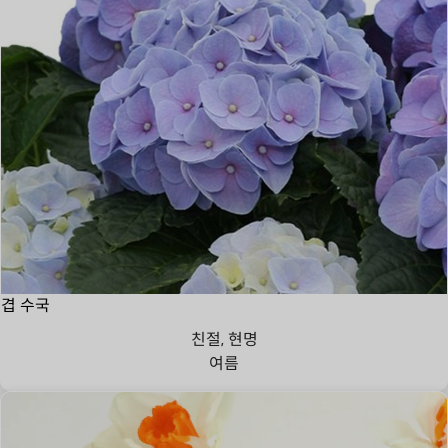
겹 수국
친절, 현명
여름