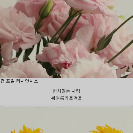
겹 프릴 리시안셔스
변치않는 사랑
봄
여름
가을
겨울