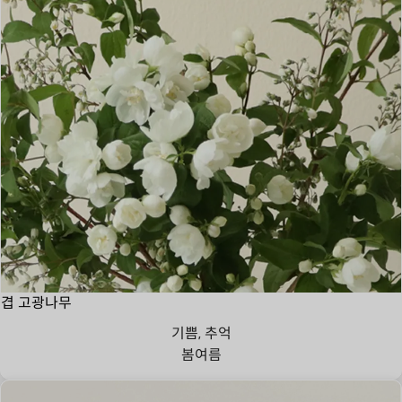
겹 고광나무
기쁨, 추억
봄
여름