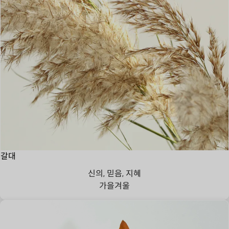
갈대
신의, 믿음, 지혜
가을
겨울