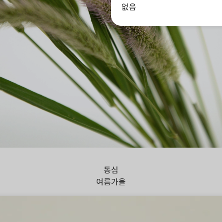
없음
아지풀
동심
여름
가을