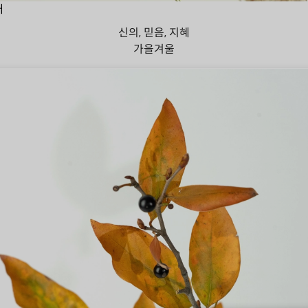
대
신의, 믿음, 지혜
가을
겨울