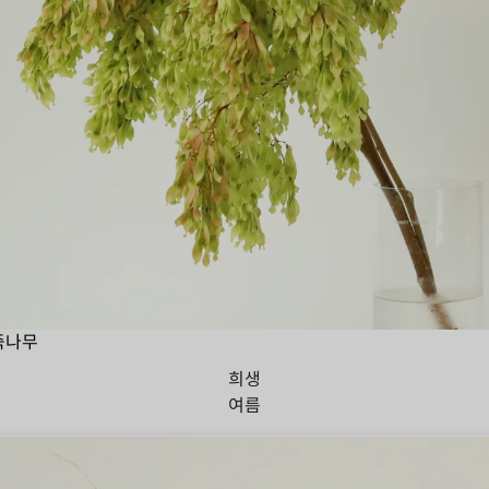
죽나무
희생
여름