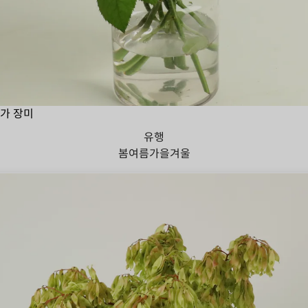
가 장미
유행
봄
여름
가을
겨울