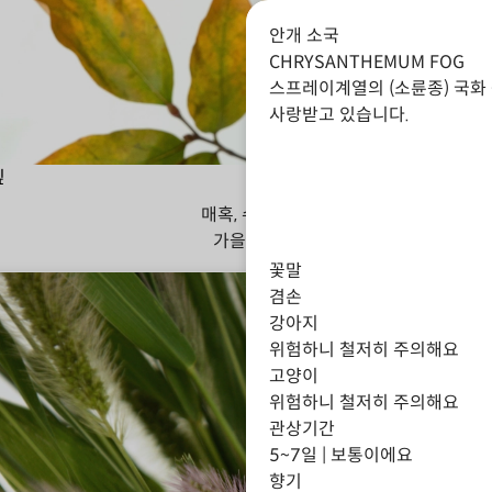
안개 소국
CHRYSANTHEMUM FOG
스프레이계열의 (소륜종) 국화
사랑받고 있습니다.
잎
매혹, 수줍음
가을
겨울
꽃말
겸손
강아지
위험하니 철저히 주의해요
고양이
위험하니 철저히 주의해요
관상기간
5~7일 | 보통이에요
향기