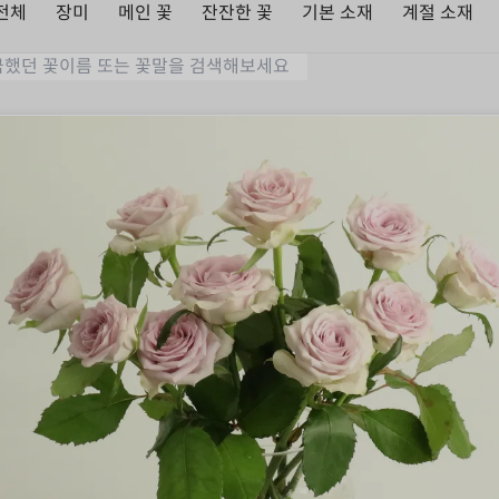
전체
장미
메인 꽃
잔잔한 꽃
기본 소재
계절 소재