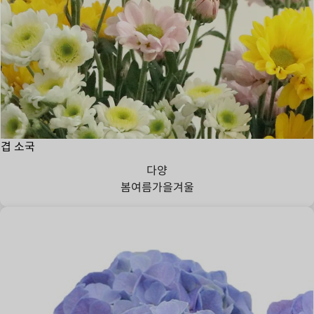
겹 소국
다양
봄
여름
가을
겨울