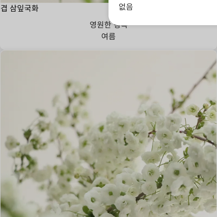
없음
겹 삼잎국화
영원한 행복
여름
존