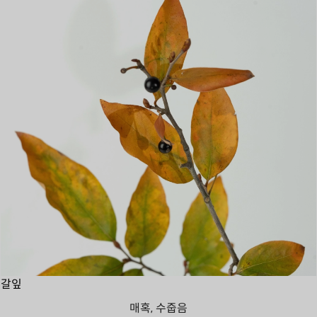
갈잎
매혹, 수줍음