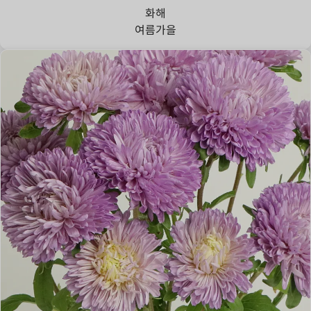
화해
여름
가을