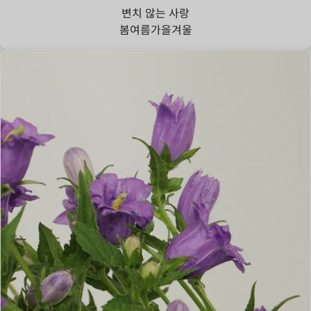
변치 않는 사랑
봄
여름
가을
겨울