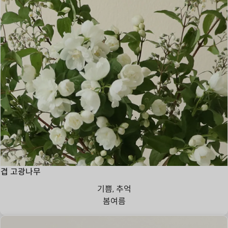
겹 고광나무
기쁨, 추억
봄
여름