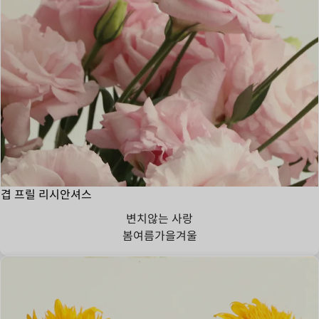
겹 프릴 리시안셔스
변치않는 사랑
봄
여름
가을
겨울