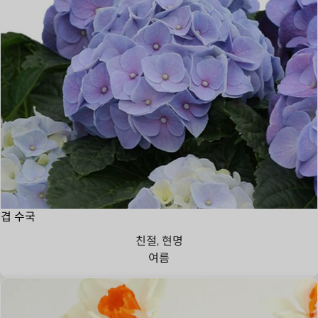
겹 수국
친절, 현명
여름