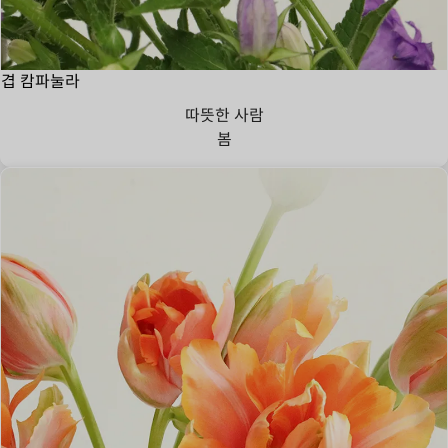
겹 캄파눌라
따뜻한 사람
봄