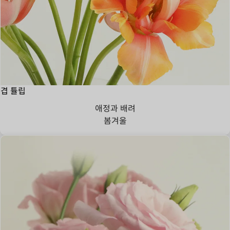
겹 튤립
애정과 배려
봄
겨울