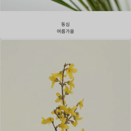
강아지풀
동심
여름
가을