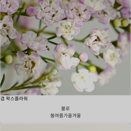
겹 왁스플라워
불로
봄
여름
가을
겨울