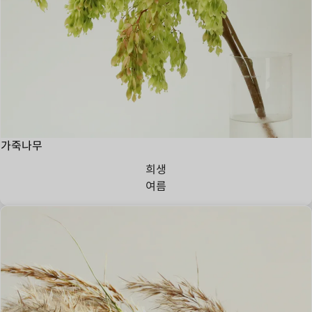
가죽나무
희생
여름