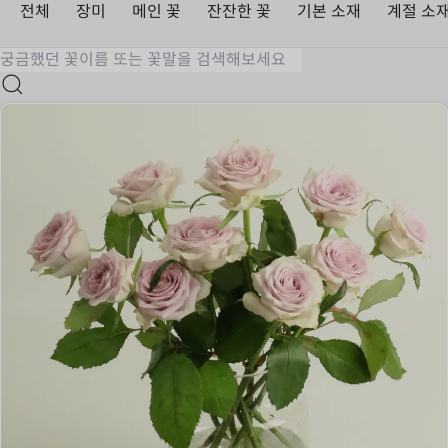
전체
장미
메인 꽃
잔잔한 꽃
기본 소재
계절 소