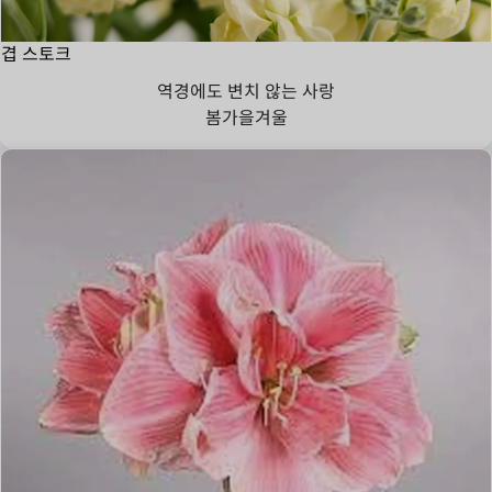
겹 스토크
역경에도 변치 않는 사랑
봄
가을
겨울