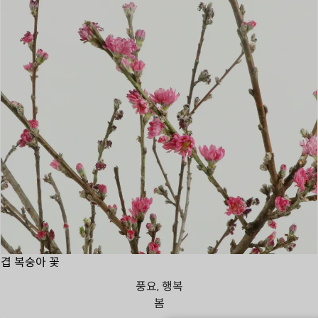
겹 복숭아 꽃
풍요, 행복
봄