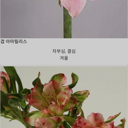
겹 아마릴리스
자부심, 결심
겨울