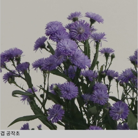
겹 공작초