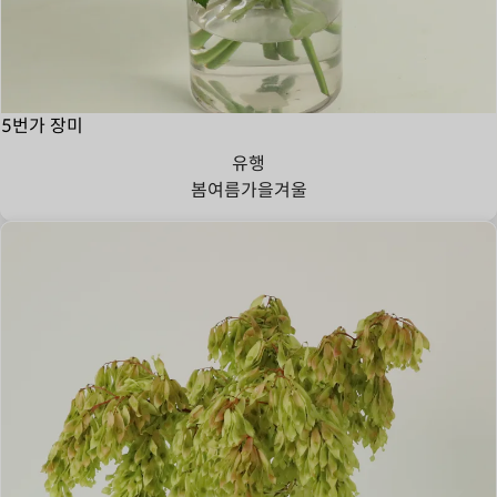
5번가 장미
유행
봄
여름
가을
겨울