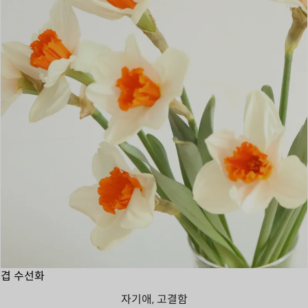
겹 수선화
자기애, 고결함