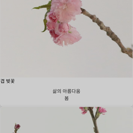
겹 벚꽃
삶의 아름다움
봄