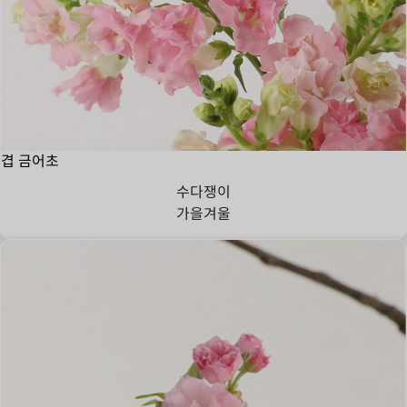
겹 금어초
수다쟁이
가을
겨울