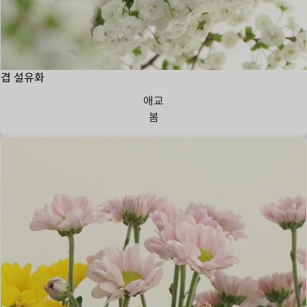
겹 설유화
애교
봄