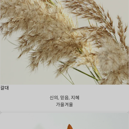
갈대
신의, 믿음, 지혜
가을
겨울