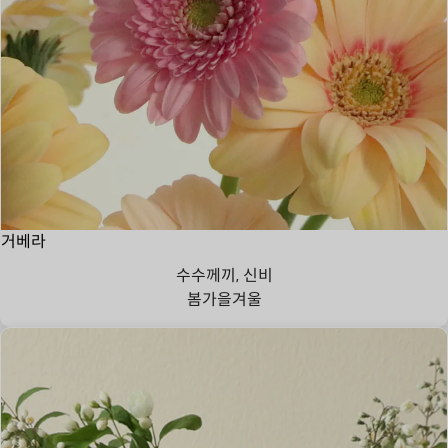
거베라
수수께끼, 신비
봄
가을
겨울