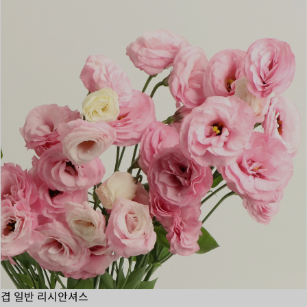
겹 일반 리시안셔스