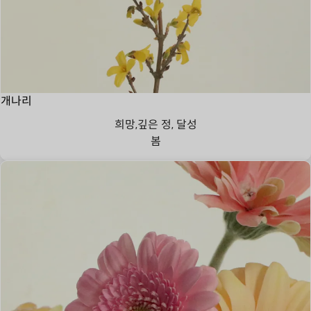
개나리
희망,깊은 정, 달성
봄