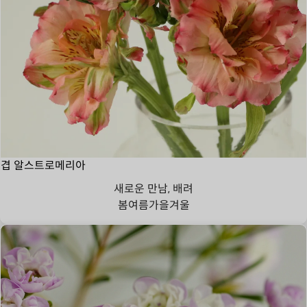
겹 알스트로메리아
새로운 만남, 배려
봄
여름
가을
겨울