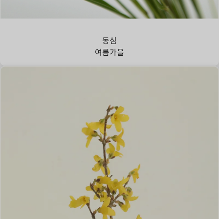
강아지풀
동심
여름
가을