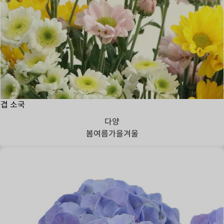
겹 소국
다양
봄
여름
가을
겨울