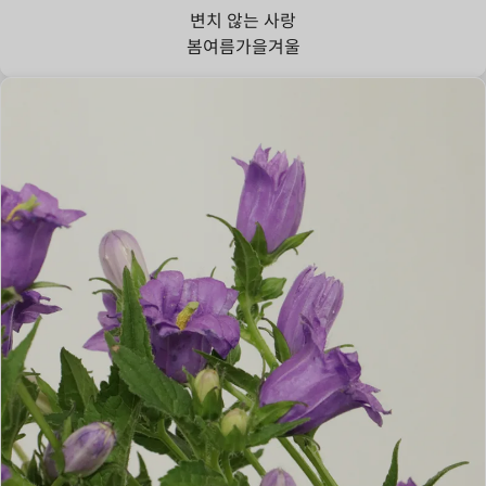
변치 않는 사랑
봄
여름
가을
겨울