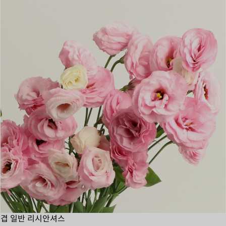
겹 일반 리시안셔스