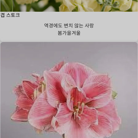
겹 스토크
역경에도 변치 않는 사랑
봄
가을
겨울