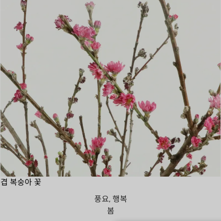
겹 복숭아 꽃
풍요, 행복
봄