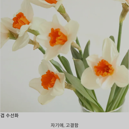
겹 수선화
자기애, 고결함