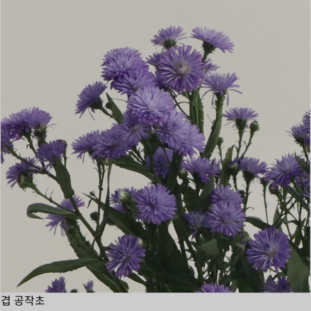
겹 공작초