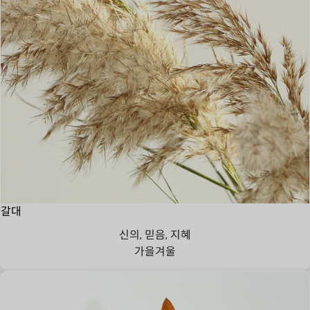
갈대
신의, 믿음, 지혜
가을
겨울