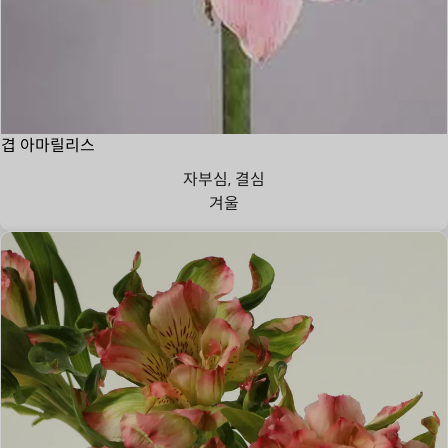
겹 아마릴리스
자부심, 결심
겨울