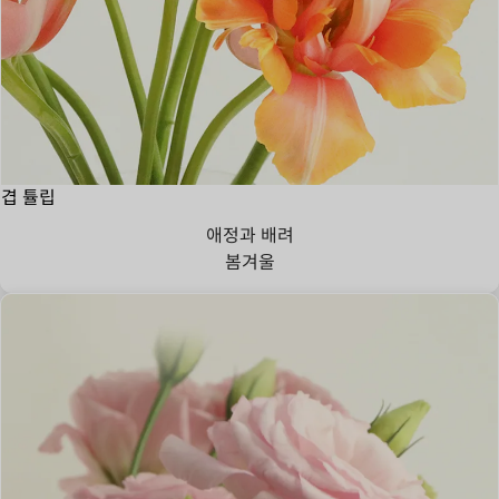
겹 튤립
애정과 배려
봄
겨울