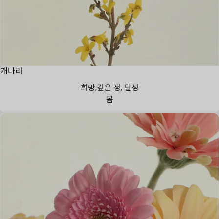
개나리
희망,깊은 정, 달성
봄