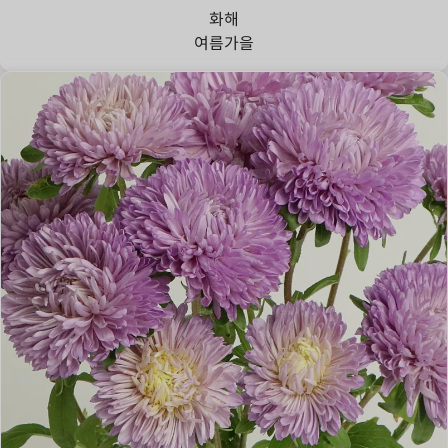
화해
여름
가을