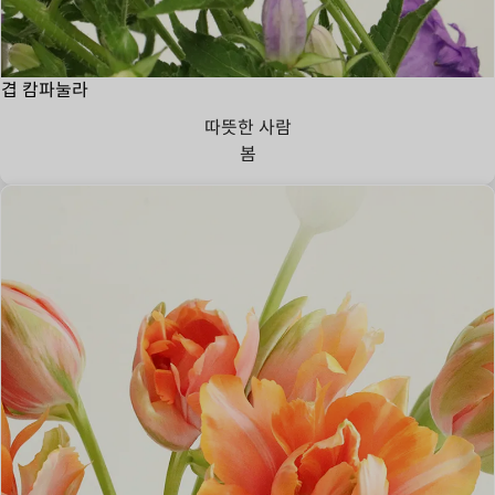
겹 캄파눌라
따뜻한 사람
봄