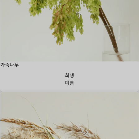
가죽나무
희생
여름