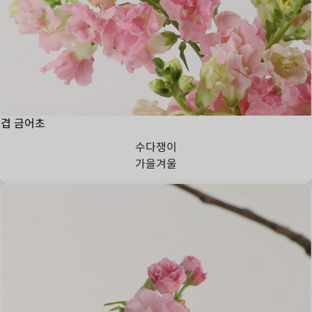
겹 금어초
수다쟁이
가을
겨울