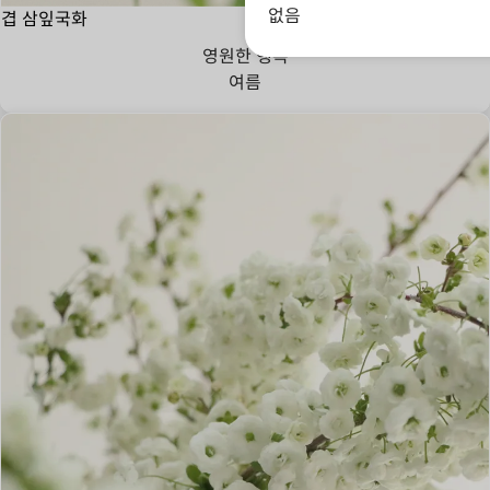
없음
겹 삼잎국화
영원한 행복
여름
존