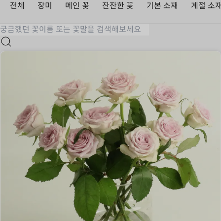
전체
장미
메인 꽃
잔잔한 꽃
기본 소재
계절 소