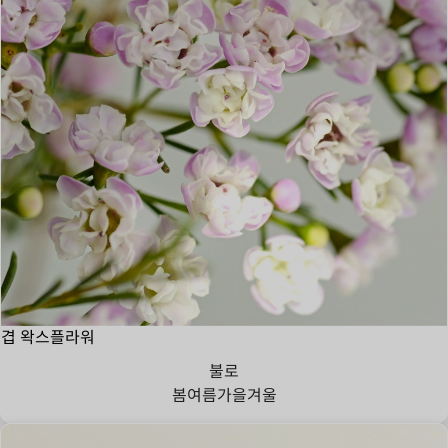
겹 왁스플라워
불로
봄
여름
가을
겨울