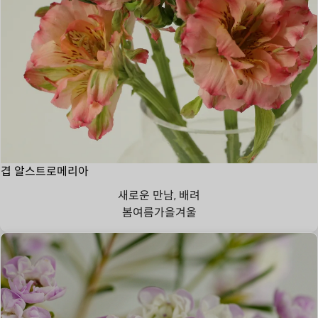
겹 알스트로메리아
새로운 만남, 배려
봄
여름
가을
겨울