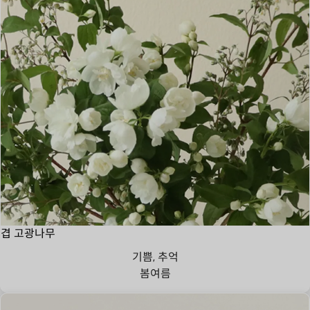
겹 고광나무
기쁨, 추억
봄
여름