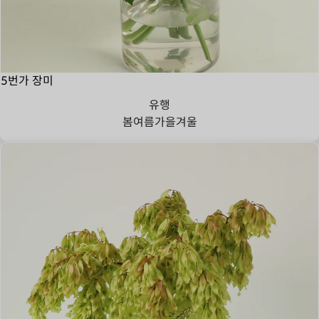
5번가 장미
유행
봄
여름
가을
겨울