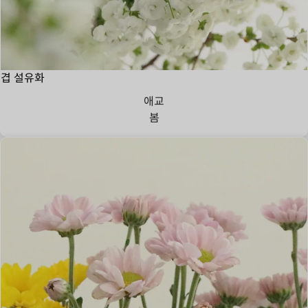
겹 설유화
애교
봄