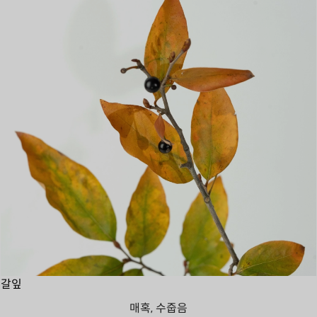
갈잎
매혹, 수줍음