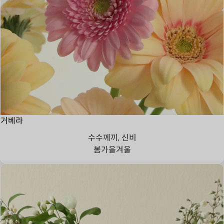
거베라
수수께끼, 신비
봄
가을
겨울