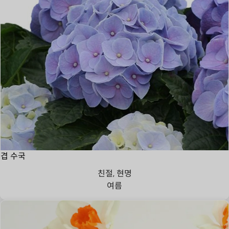
겹 수국
친절, 현명
여름