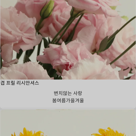
겹 프릴 리시안셔스
변치않는 사랑
봄
여름
가을
겨울