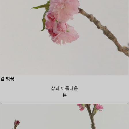
겹 벚꽃
삶의 아름다움
봄