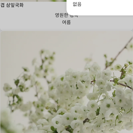
없음
겹 삼잎국화
영원한 행복
여름
존