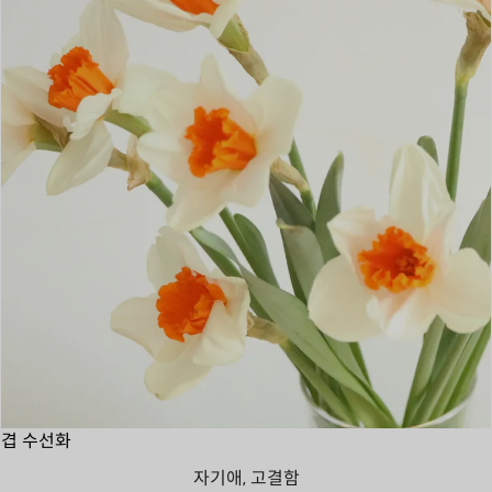
겹 수선화
자기애, 고결함