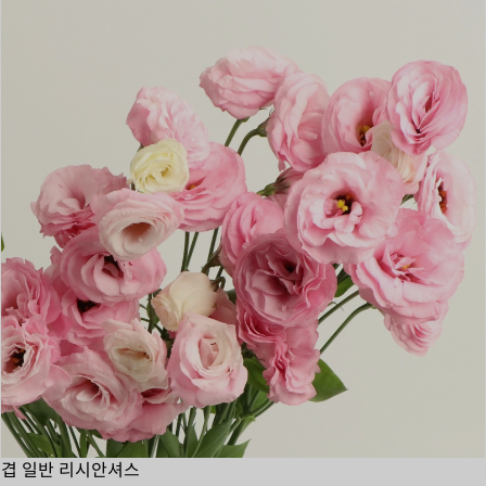
겹 일반 리시안셔스