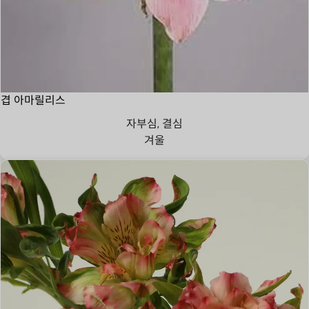
겹 아마릴리스
자부심, 결심
겨울