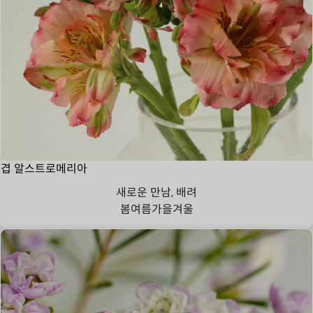
겹 알스트로메리아
새로운 만남, 배려
봄
여름
가을
겨울