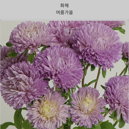
화해
여름
가을