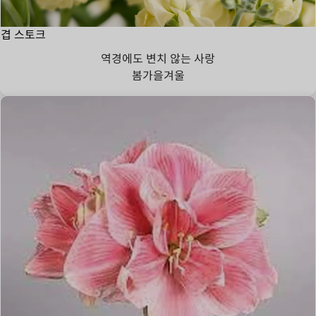
겹 스토크
역경에도 변치 않는 사랑
봄
가을
겨울