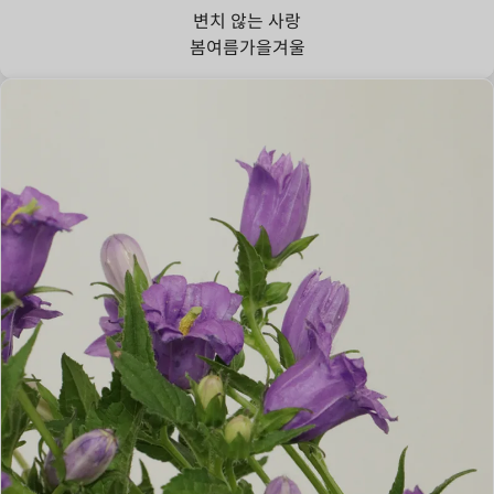
변치 않는 사랑
봄
여름
가을
겨울