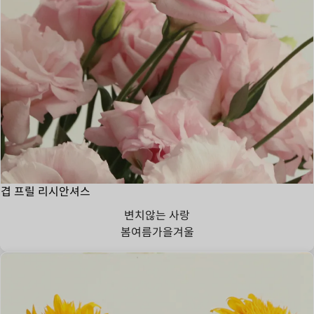
겹 프릴 리시안셔스
변치않는 사랑
봄
여름
가을
겨울