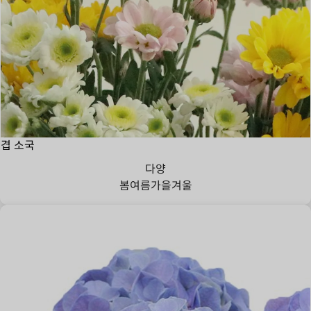
겹 소국
다양
봄
여름
가을
겨울