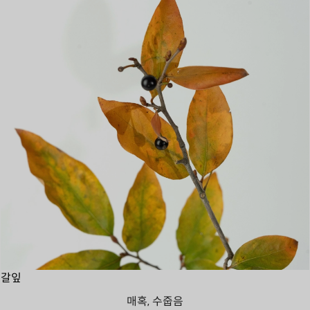
갈잎
매혹, 수줍음