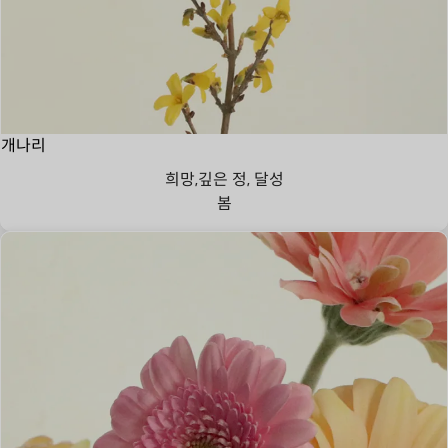
개나리
희망,깊은 정, 달성
봄