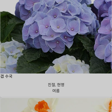
겹 수국
친절, 현명
여름