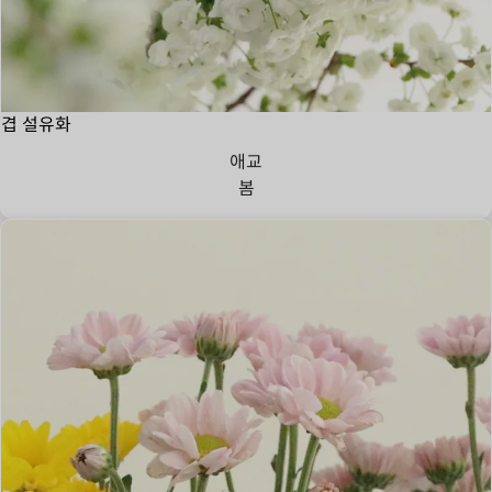
겹 설유화
애교
봄