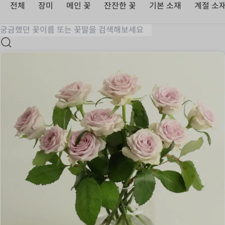
전체
장미
메인 꽃
잔잔한 꽃
기본 소재
계절 소