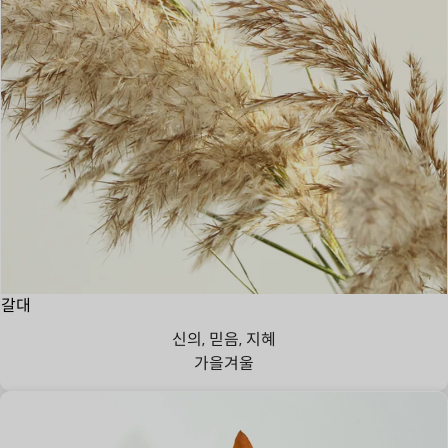
갈대
신의, 믿음, 지혜
가을
겨울