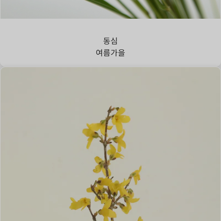
강아지풀
동심
여름
가을