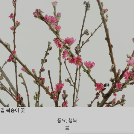
겹 복숭아 꽃
풍요, 행복
봄