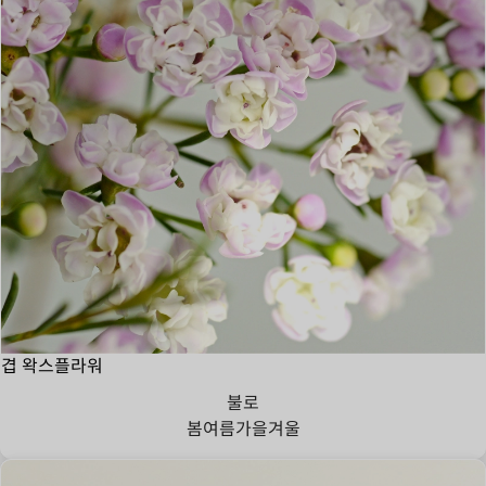
겹 왁스플라워
불로
봄
여름
가을
겨울