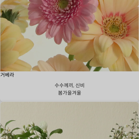
거베라
수수께끼, 신비
봄
가을
겨울