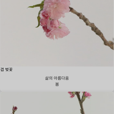
겹 벚꽃
삶의 아름다움
봄