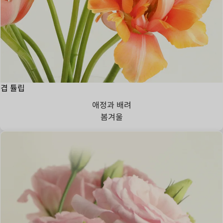
겹 튤립
애정과 배려
봄
겨울