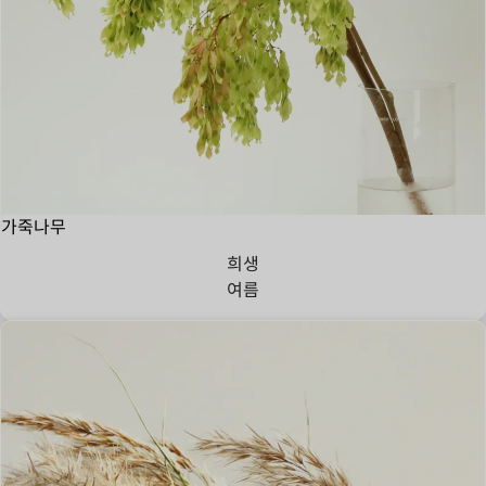
가죽나무
희생
여름