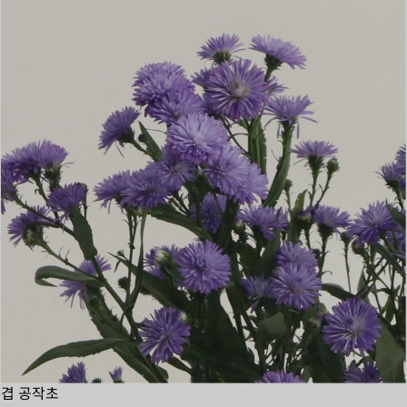
겹 공작초