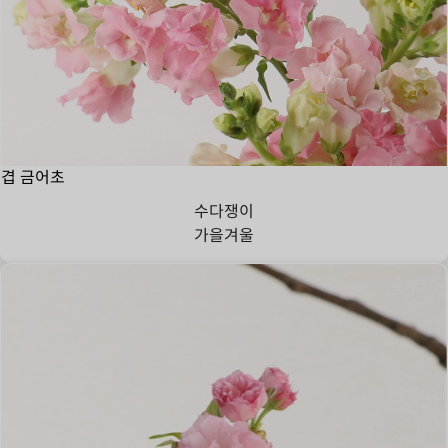
겹 금어초
수다쟁이
가을
겨울