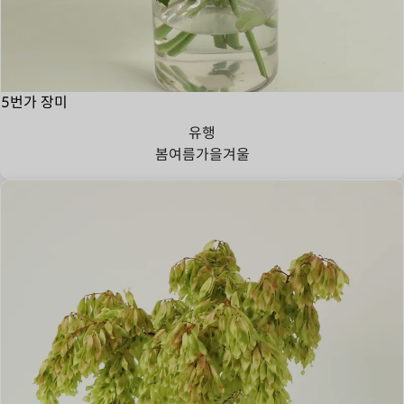
5번가 장미
유행
봄
여름
가을
겨울