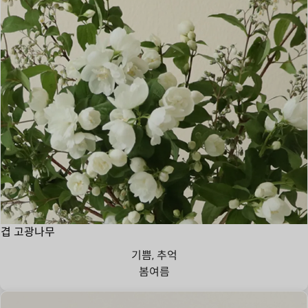
겹 고광나무
기쁨, 추억
봄
여름