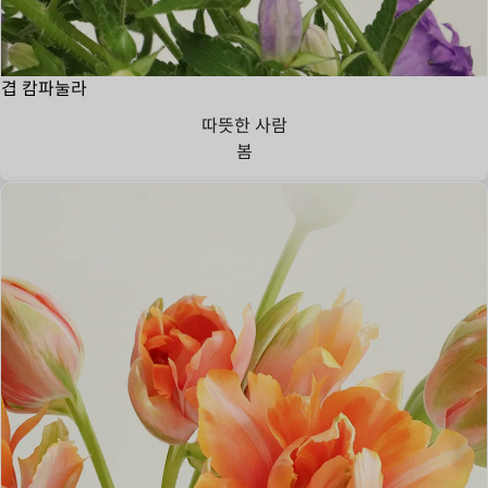
겹 캄파눌라
따뜻한 사람
봄