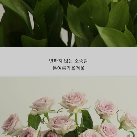
스커스
변하지 않는 소중함
봄
여름
가을
겨울