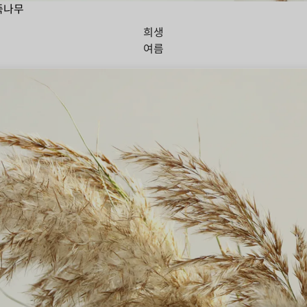
죽나무
희생
여름