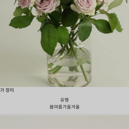
가 장미
유행
봄
여름
가을
겨울