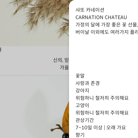
샤또 카네이션
CARNATION CHATEAU
가정의 달에 가장 좋은 꽃 선
버이날 이외에도 여러가지 플라
대
신의, 믿음, 지혜
가을
겨울
꽃말
사랑과 존경
강아지
위험하니 철저히 주의해요
고양이
위험하니 철저히 주의해요
관상기간
7~10일 이상 | 오래 가요
향기