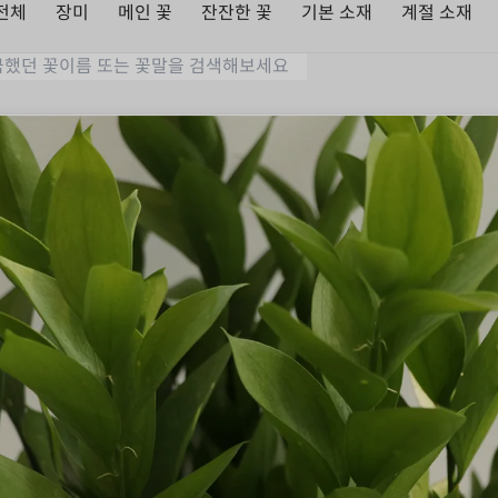
전체
장미
메인 꽃
잔잔한 꽃
기본 소재
계절 소재