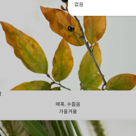
없음
잎
매혹, 수줍음
가을
겨울