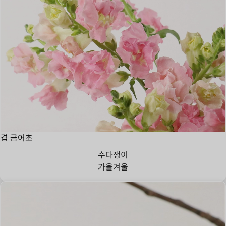
겹 금어초
수다쟁이
가을
겨울