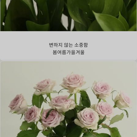
루스커스
변하지 않는 소중함
봄
여름
가을
겨울