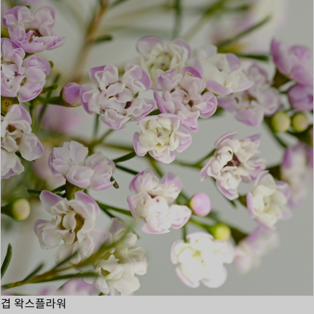
겹 왁스플라워