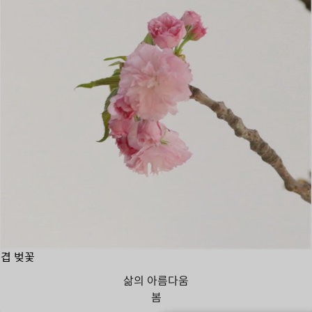
겹 벚꽃
삶의 아름다움
봄