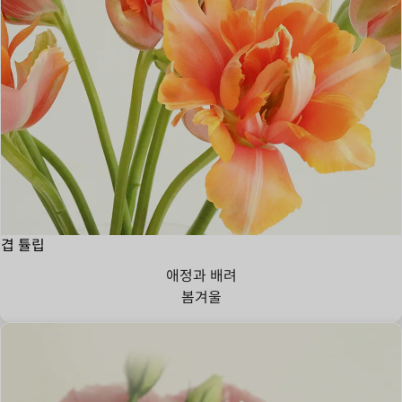
겹 튤립
애정과 배려
봄
겨울