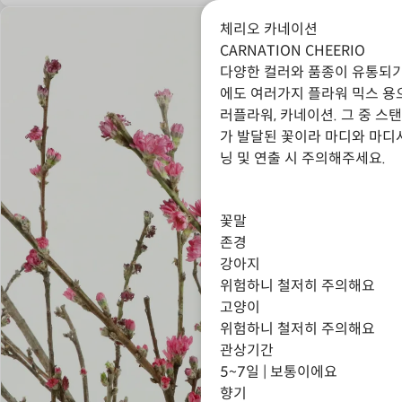
체리오 카네이션
CARNATION CHEERIO
다양한 컬러와 품종이 유통되
에도 여러가지 플라워 믹스 용
러플라워, 카네이션. 그 중 
가 발달된 꽃이라 마디와 마디
닝 및 연출 시 주의해주세요.
꽃말
존경
강아지
위험하니 철저히 주의해요
고양이
위험하니 철저히 주의해요
관상기간
5~7일 | 보통이에요
향기