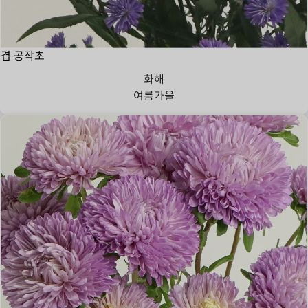
겹 공작초
화해
여름
가을