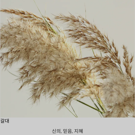
갈대
신의, 믿음, 지혜