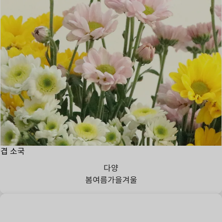
겹 소국
다양
봄
여름
가을
겨울