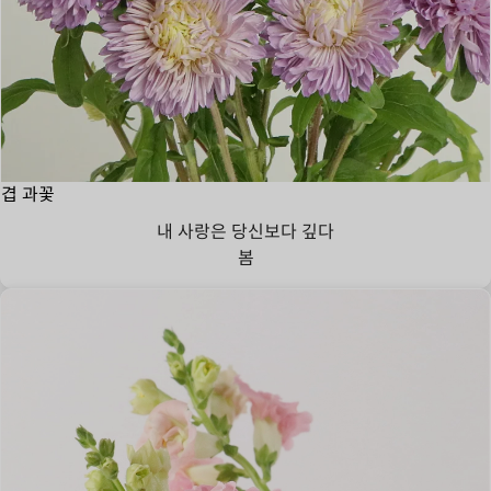
겹 과꽃
내 사랑은 당신보다 깊다
봄