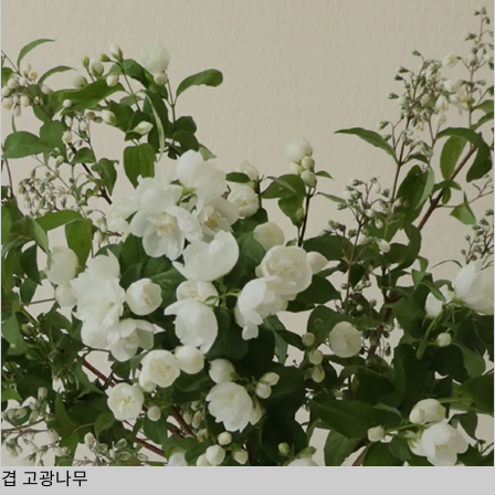
겹 고광나무