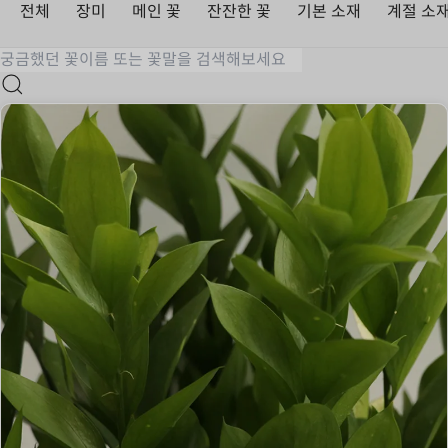
전체
장미
메인 꽃
잔잔한 꽃
기본 소재
계절 소