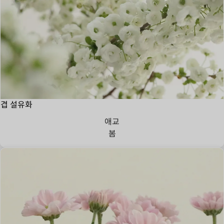
겹 설유화
애교
봄