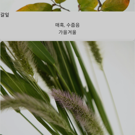
갈잎
매혹, 수줍음
가을
겨울