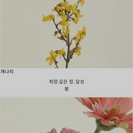
개나리
희망,깊은 정, 달성
봄