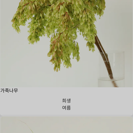
가죽나무
희생
여름