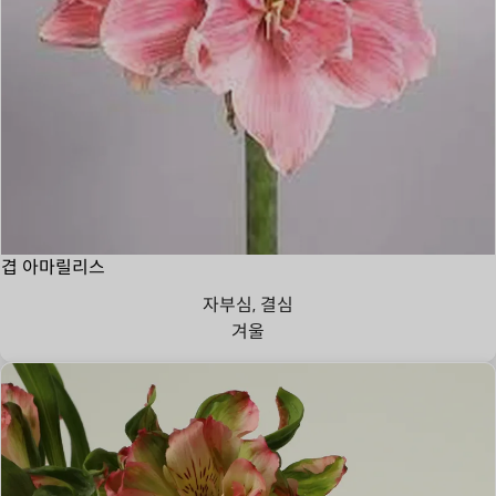
겹 아마릴리스
자부심, 결심
겨울