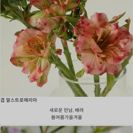
겹 알스트로메리아
새로운 만남, 배려
봄
여름
가을
겨울