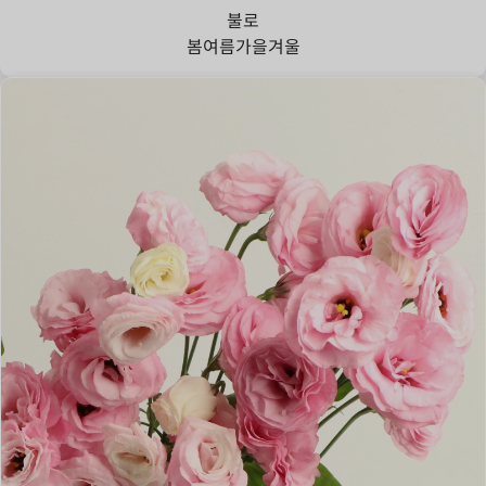
불로
봄
여름
가을
겨울