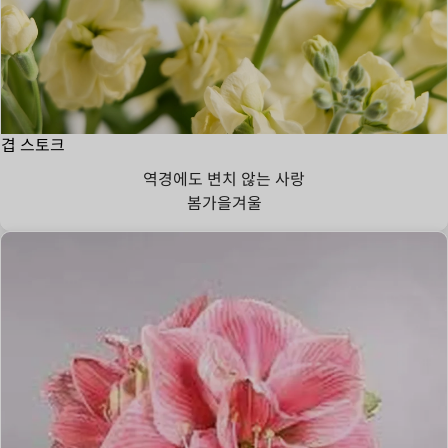
겹 스토크
역경에도 변치 않는 사랑
봄
가을
겨울