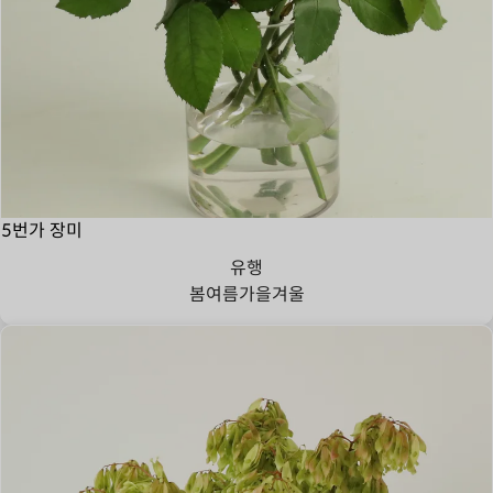
5번가 장미
유행
봄
여름
가을
겨울