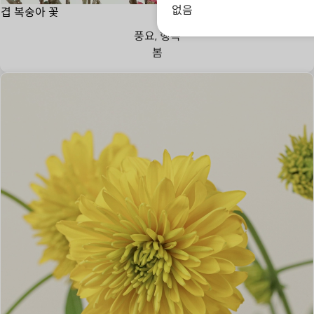
없음
겹 복숭아 꽃
풍요, 행복
봄
존