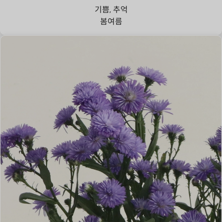
기쁨, 추억
봄
여름