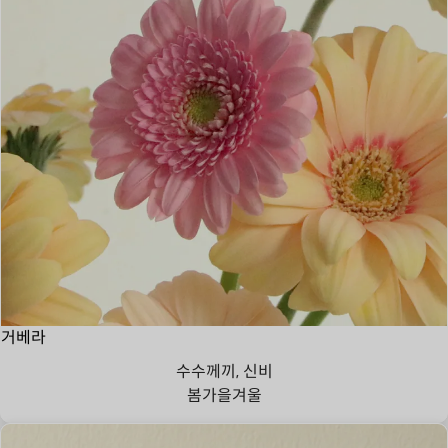
거베라
수수께끼, 신비
봄
가을
겨울