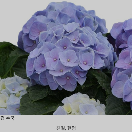
겹 수국
친절, 현명