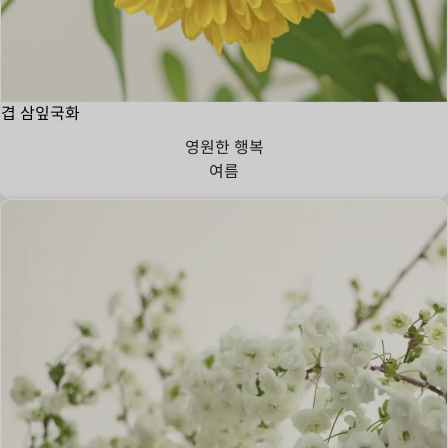
겹 삼잎국화
영원한 행복
여름