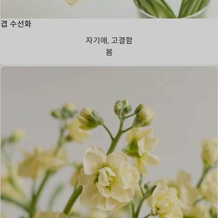
겹 수선화
자기애, 고결함
봄