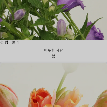
겹 캄파눌라
따뜻한 사람
봄