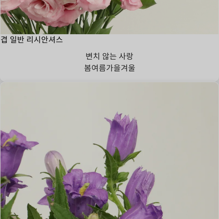
겹 일반 리시안셔스
변치 않는 사랑
봄
여름
가을
겨울