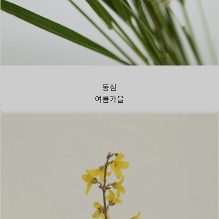
강아지풀
동심
여름
가을