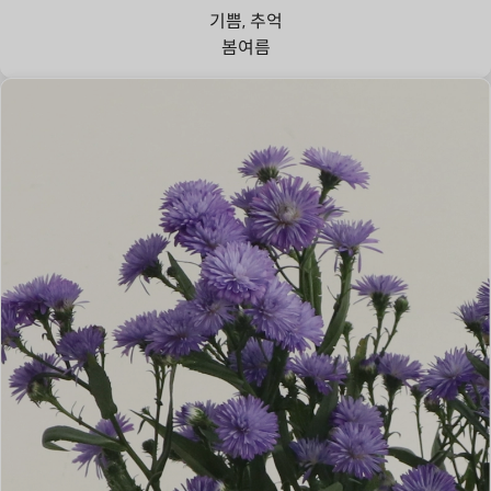
기쁨, 추억
봄
여름