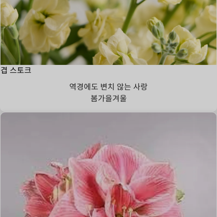
겹 스토크
역경에도 변치 않는 사랑
봄
가을
겨울