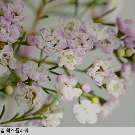
겹 왁스플라워