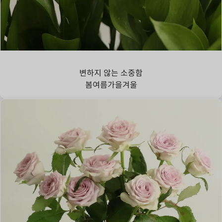
루스커스
변하지 않는 소중함
봄
여름
가을
겨울