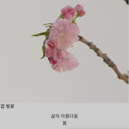
겹 벚꽃
삶의 아름다움
봄