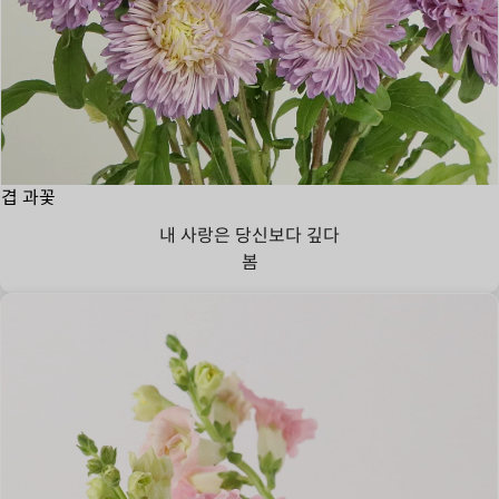
겹 과꽃
내 사랑은 당신보다 깊다
봄