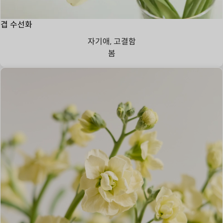
겹 수선화
자기애, 고결함
봄