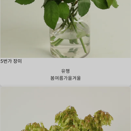
5번가 장미
유행
봄
여름
가을
겨울