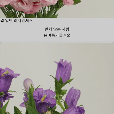
겹 일반 리시안셔스
변치 않는 사랑
봄
여름
가을
겨울