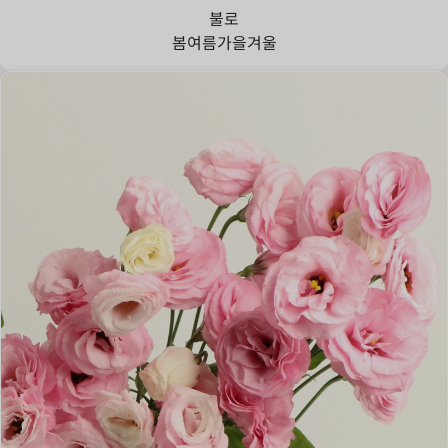
불로
봄
여름
가을
겨울