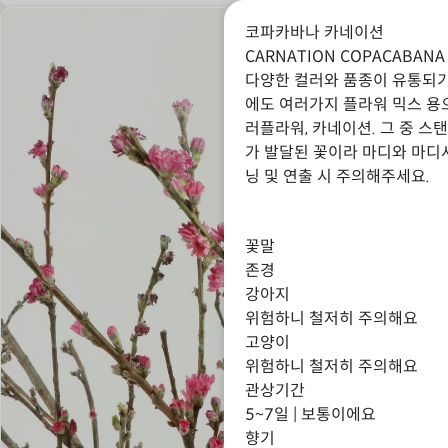
코파카바나 카네이션
CARNATION COPACABANA
다양한 컬러와 품종이 유통되
에도 여러가지 플라워 믹스 용
러플라워, 카네이션. 그 중 
가 발달된 꽃이라 마디와 마디
닝 및 연출 시 주의해주세요.
꽃말
존경
강아지
위험하니 철저히 주의해요
고양이
위험하니 철저히 주의해요
관상기간
5~7일 | 보통이에요
향기