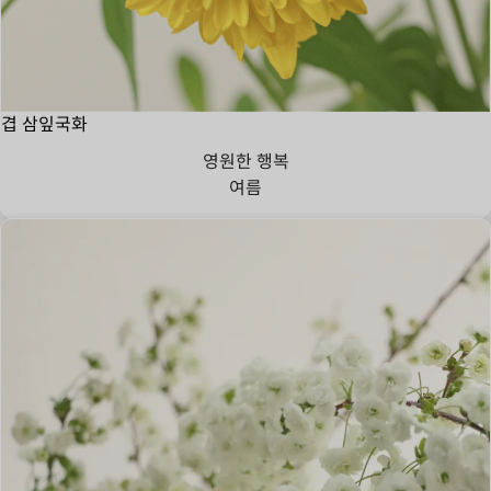
겹 삼잎국화
영원한 행복
여름