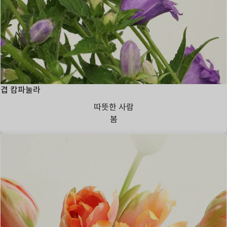
겹 캄파눌라
따뜻한 사람
봄