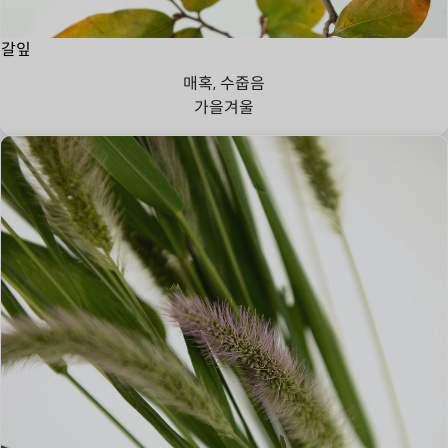
갈잎
매혹, 수줍음
가을
겨울