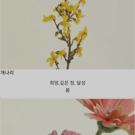
개나리
희망,깊은 정, 달성
봄