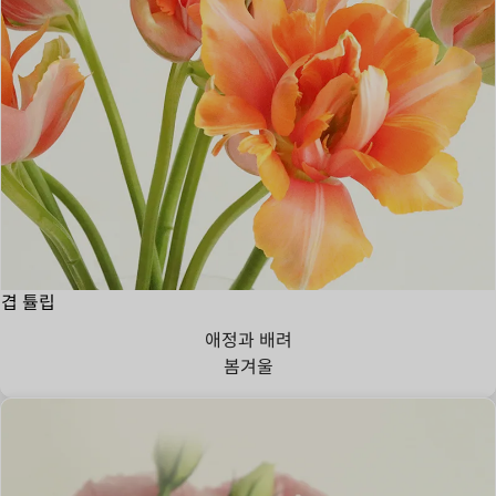
겹 튤립
애정과 배려
봄
겨울