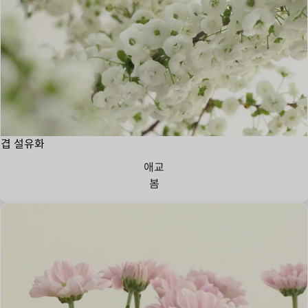
겹 설유화
애교
봄