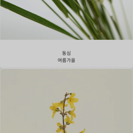
강아지풀
동심
여름
가을