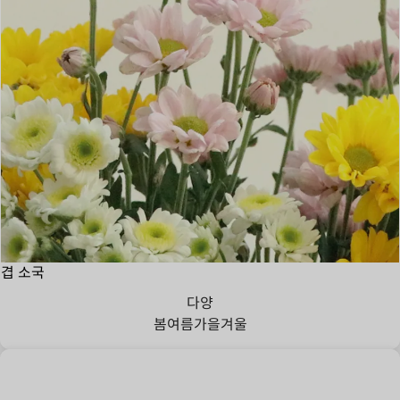
겹 소국
다양
봄
여름
가을
겨울