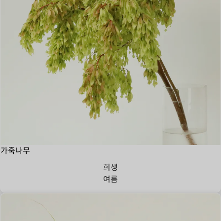
가죽나무
희생
여름