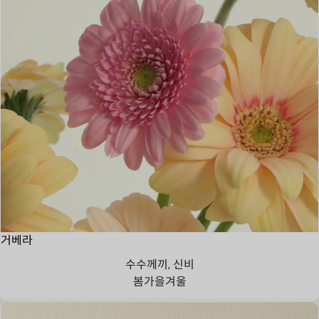
거베라
수수께끼, 신비
봄
가을
겨울