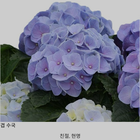
겹 수국
친절, 현명