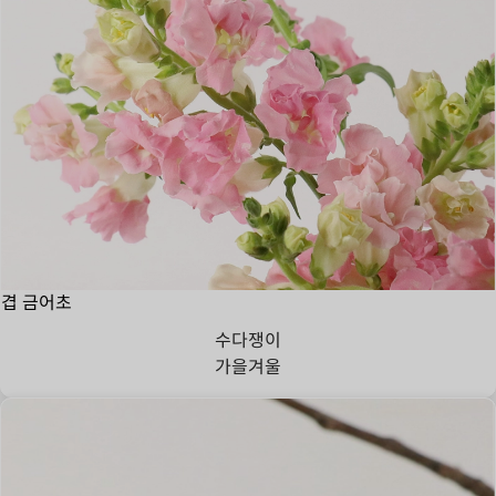
겹 금어초
수다쟁이
가을
겨울