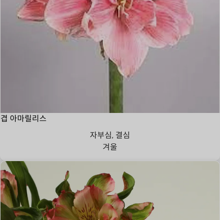
겹 아마릴리스
자부심, 결심
겨울