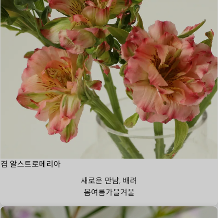
겹 알스트로메리아
새로운 만남, 배려
봄
여름
가을
겨울