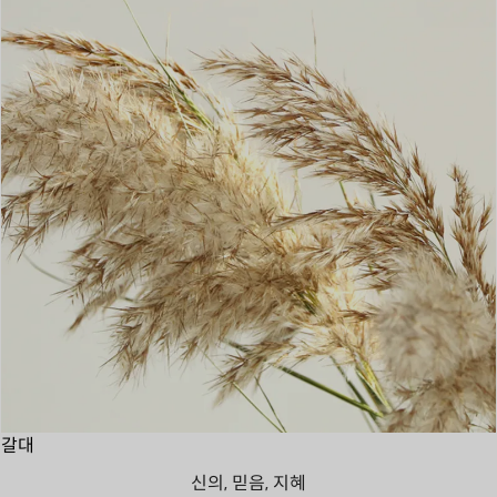
갈대
신의, 믿음, 지혜