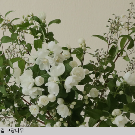
겹 고광나무