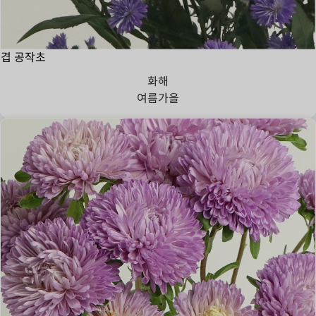
겹 공작초
화해
여름
가을