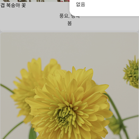
없음
겹 복숭아 꽃
풍요, 행복
봄
존