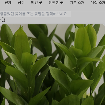
전체
장미
메인 꽃
잔잔한 꽃
기본 소재
계절 소