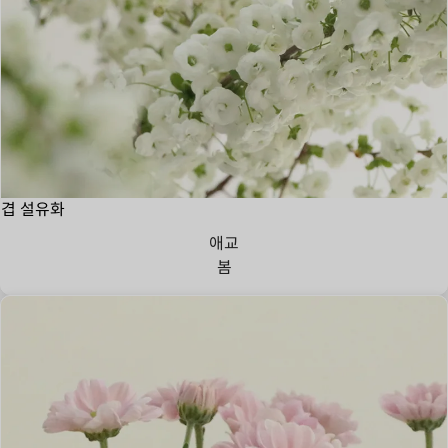
겹 설유화
애교
봄