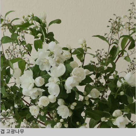
겹 고광나무