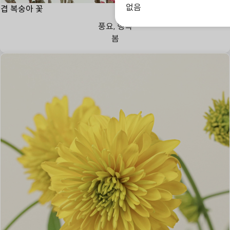
없음
겹 복숭아 꽃
풍요, 행복
봄
사랑과