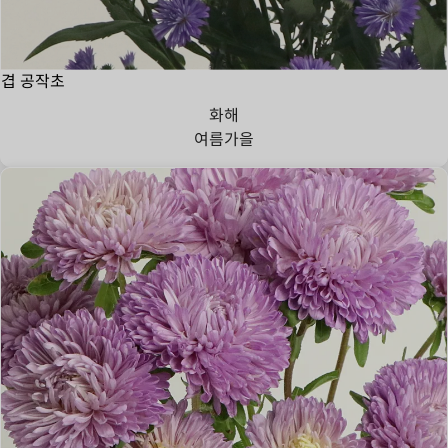
겹 공작초
화해
여름
가을