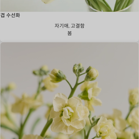
겹 수선화
자기애, 고결함
봄