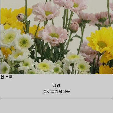
겹 소국
다양
봄
여름
가을
겨울