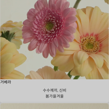
거베라
수수께끼, 신비
봄
가을
겨울