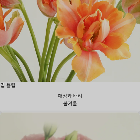
겹 튤립
애정과 배려
봄
겨울