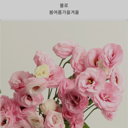
불로
봄
여름
가을
겨울