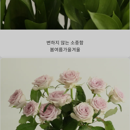
루스커스
변하지 않는 소중함
봄
여름
가을
겨울