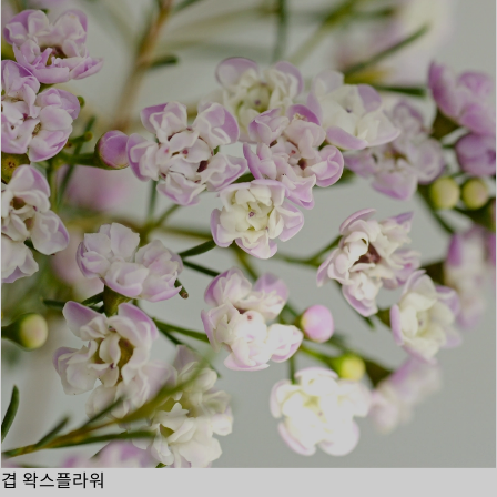
겹 왁스플라워