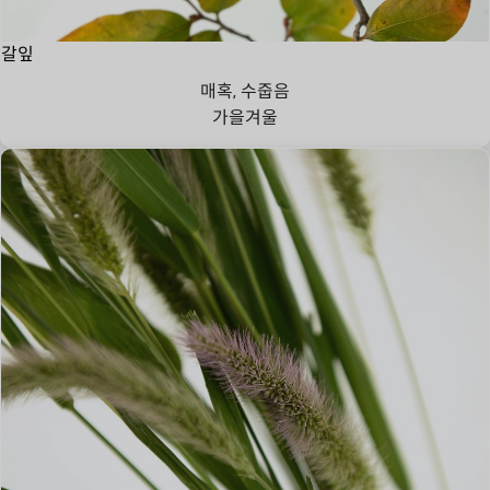
갈잎
매혹, 수줍음
가을
겨울