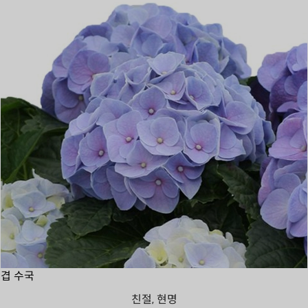
겹 수국
친절, 현명