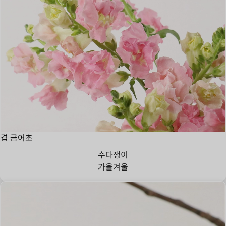
겹 금어초
수다쟁이
가을
겨울