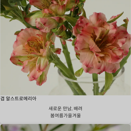
겹 알스트로메리아
새로운 만남, 배려
봄
여름
가을
겨울