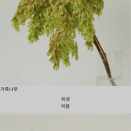
가죽나무
희생
여름