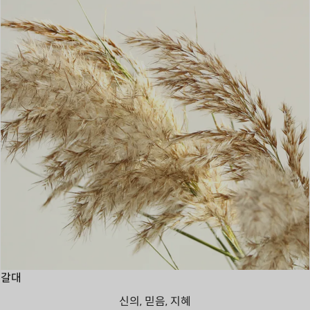
갈대
신의, 믿음, 지혜