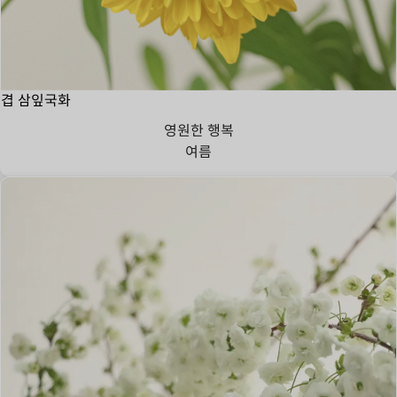
겹 삼잎국화
영원한 행복
여름