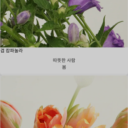
겹 캄파눌라
따뜻한 사람
봄