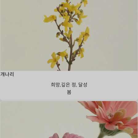
개나리
희망,깊은 정, 달성
봄