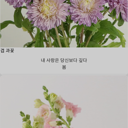
겹 과꽃
내 사랑은 당신보다 깊다
봄