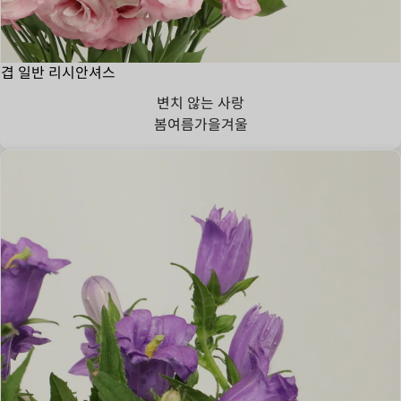
겹 일반 리시안셔스
변치 않는 사랑
봄
여름
가을
겨울