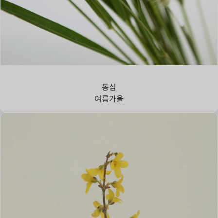
강아지풀
동심
여름
가을