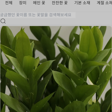
전체
장미
메인 꽃
잔잔한 꽃
기본 소재
계절 소