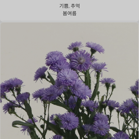
기쁨, 추억
봄
여름