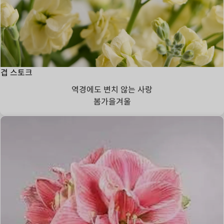
겹 스토크
역경에도 변치 않는 사랑
봄
가을
겨울