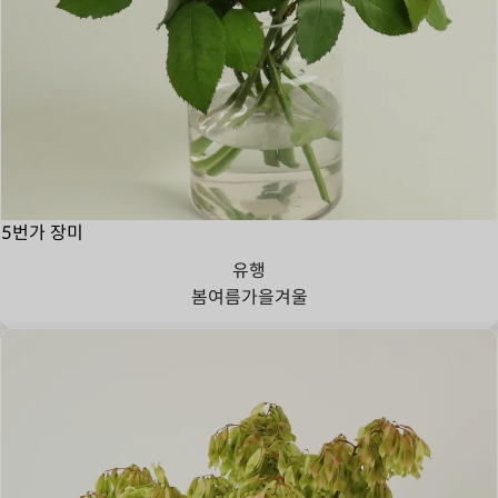
5번가 장미
유행
봄
여름
가을
겨울