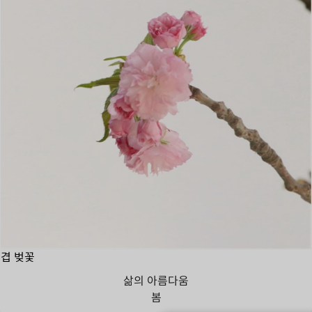
겹 벚꽃
삶의 아름다움
봄