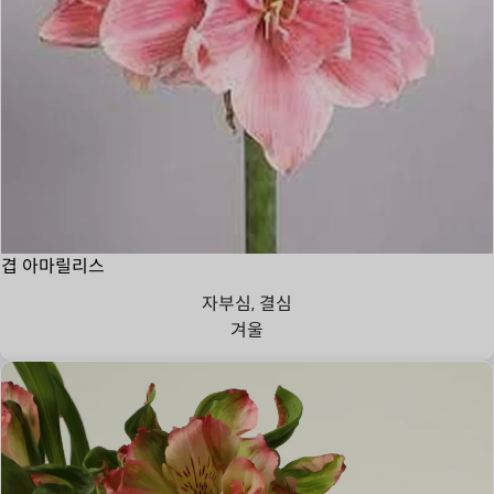
겹 아마릴리스
자부심, 결심
겨울