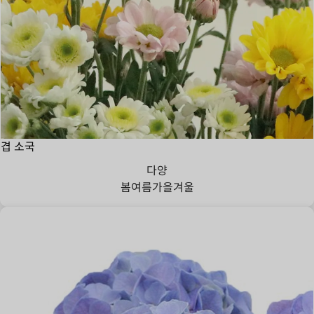
겹 소국
다양
봄
여름
가을
겨울