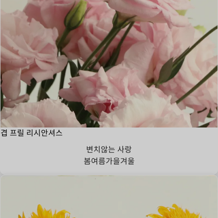
겹 프릴 리시안셔스
변치않는 사랑
봄
여름
가을
겨울