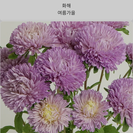
화해
여름
가을