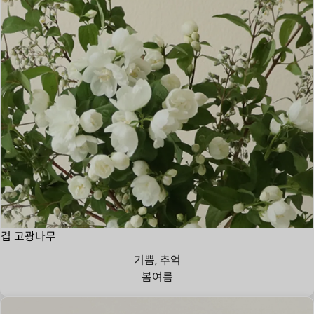
겹 고광나무
기쁨, 추억
봄
여름