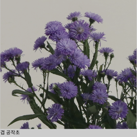
겹 공작초