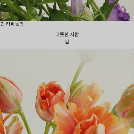
겹 캄파눌라
따뜻한 사람
봄