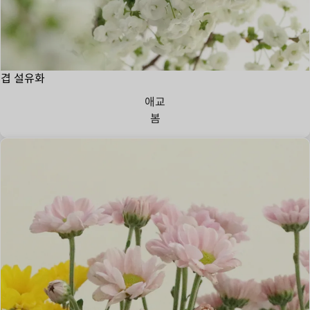
겹 설유화
애교
봄