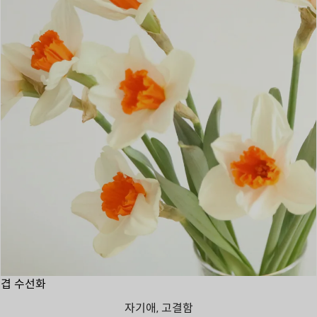
겹 수선화
자기애, 고결함