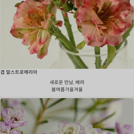
겹 알스트로메리아
새로운 만남, 배려
봄
여름
가을
겨울