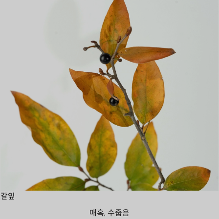
갈잎
매혹, 수줍음