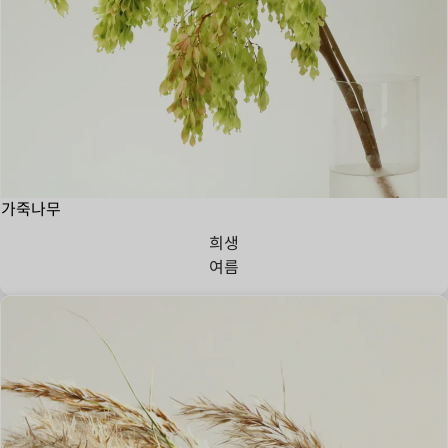
가죽나무
희생
여름