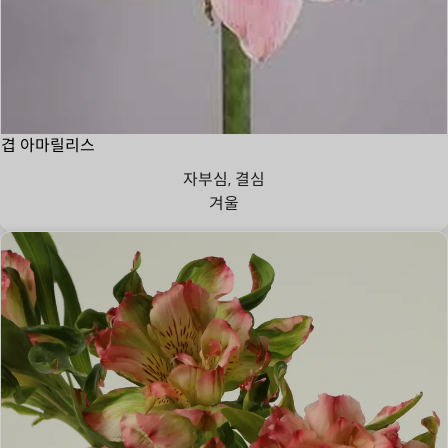
겹 아마릴리스
자부심, 결심
겨울