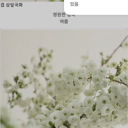
있음
겹 삼잎국화
영원한 행복
여름
진실된 사