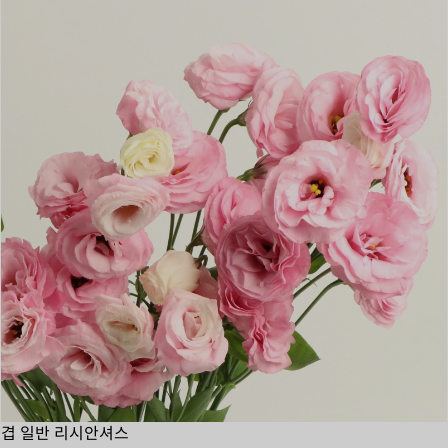
겹 일반 리시안셔스