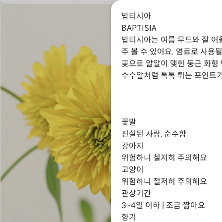
밥티시아
BAPTISIA
밥티시아는 여름 무드와 잘 어
주 볼 수 있어요. 염료로 사용
꽃으로 알알이 맺힌 둥근 화형 
수수알처럼 톡톡 튀는 포인트가
꽃말
진실된 사랑, 순수함
강아지
위험하니 철저히 주의해요
고양이
위험하니 철저히 주의해요
관상기간
3~4일 이하 | 조금 짧아요
향기