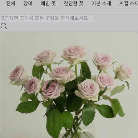
전체
장미
메인 꽃
잔잔한 꽃
기본 소재
계절 소