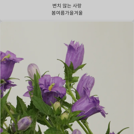
변치 않는 사랑
봄
여름
가을
겨울