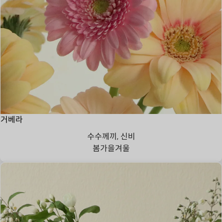
거베라
수수께끼, 신비
봄
가을
겨울