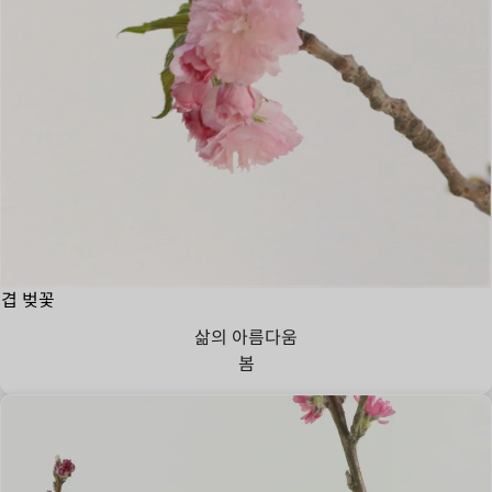
겹 벚꽃
삶의 아름다움
봄