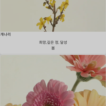
개나리
희망,깊은 정, 달성
봄