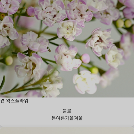
겹 왁스플라워
불로
봄
여름
가을
겨울