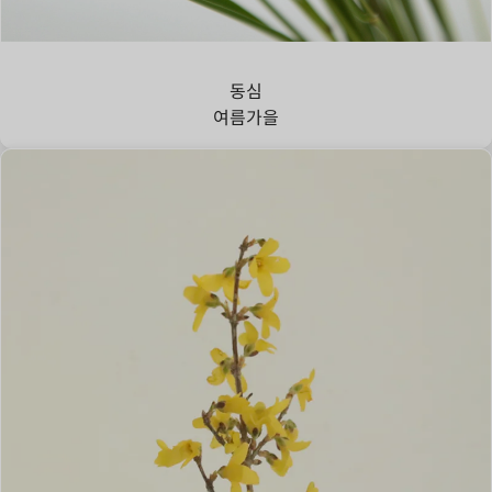
강아지풀
동심
여름
가을