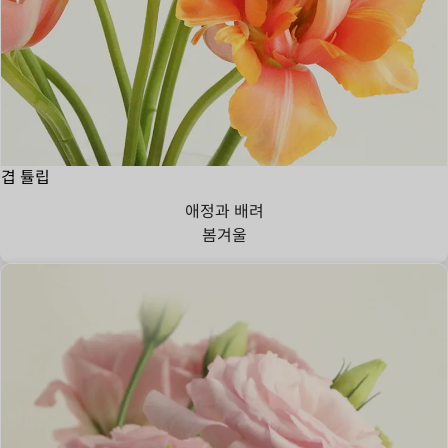
겹 튤립
애정과 배려
봄
겨울