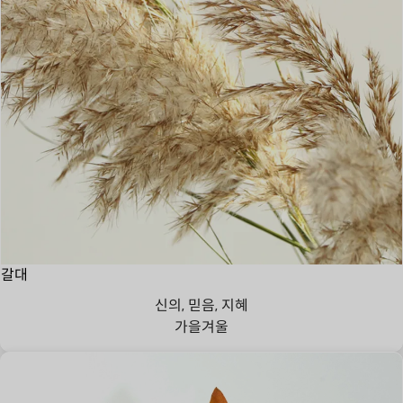
갈대
신의, 믿음, 지혜
가을
겨울