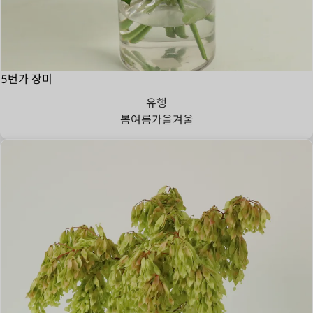
5번가 장미
유행
봄
여름
가을
겨울