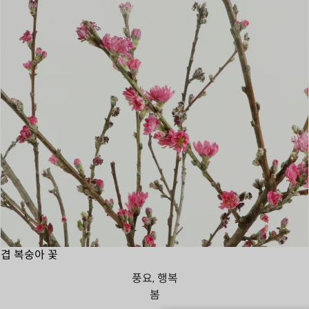
겹 복숭아 꽃
풍요, 행복
봄