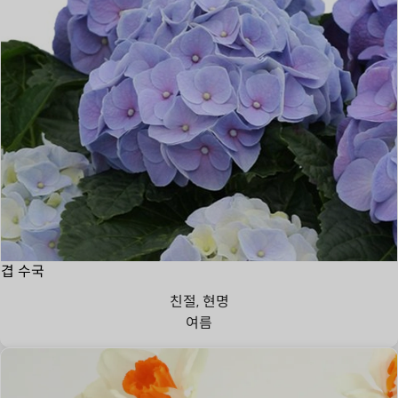
겹 수국
친절, 현명
여름