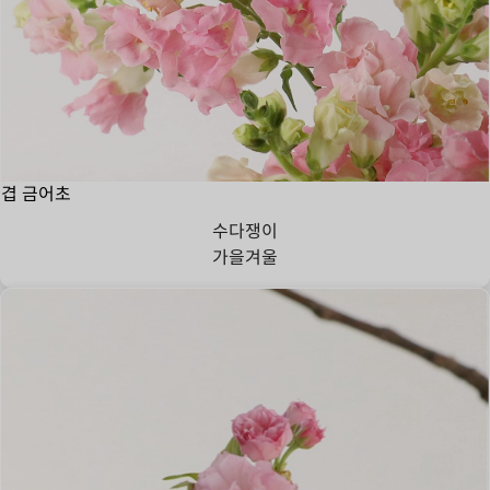
겹 금어초
수다쟁이
가을
겨울