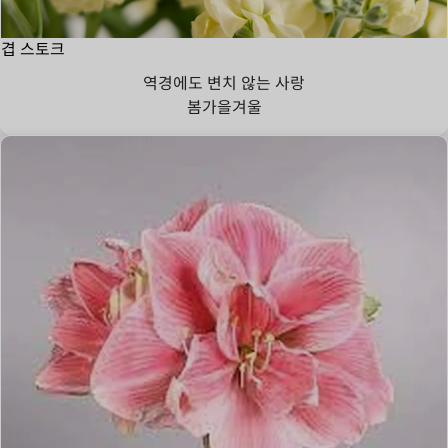
겹 스토크
역경에도 변치 않는 사랑
봄
가을
겨울