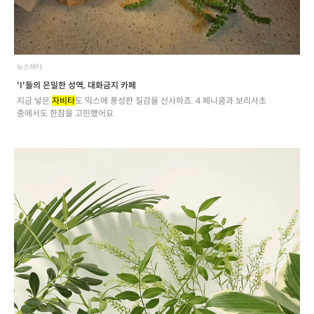
뉴스레터
'I'들의 은밀한 성역, 대화금지 카페
지금 넣은
자비타
도 믹스에 풍성한 질감을 선사하죠. 4 페니쿰과 보리사초
중에서도 한참을 고민했어요