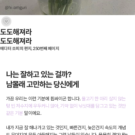
도도해져라

도도해져라
에디터 쏘피의 편지, 250번째 페이지
나는 잘하고 있는 걸까?
남몰래 고민하는 당신에게
가끔 우리는 이런 기분에 휩싸이곤 합니다.
물고기 한 마리 살지 않는
텅 빈 저수지에 우두커니 앉아, 기약 없이 낚싯대를 담그고 있는 것만
같은 기분
말이에요.
내가 지금 잘 해나가고 있는 것인지, 빠른건지, 늦은건지 속도의 개념
도 무뎌지며 문득 아득해지는 그런 날들이 있습니다. 묵묵히 견뎌내는