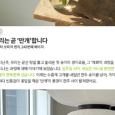
리는 곧 '만개'합니다
터 쏘피의 편지, 243번째 페이지
지난주, 우리는 굳은 땅을 뚫고 올라온 첫 송이의 경이로움, 그 '개화'의 과정을
지나는 과정에 대해 이야기해 보았습니다.
일주일 사이, 세상은 어느덧 완연한
봄의 한복판에 섰습니다.
이제는 수줍게 고개를 내밀던 한두 송이를 넘어, 가
마다 빈틈없이 꽃잎을 채운 '만개'의 풍경이 한주 사이 펼쳐졌어요.