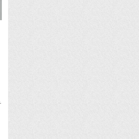
든
.
쉬
며