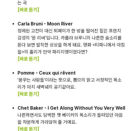
는 곡
[바로 듣기]
Carla Bruni - Moon River
정제된 고전미 대신 퇴폐미가 한 방울 떨어진 짙은 프렌치
감성의 '문 리버'입니다. 카를라 브루니의 나른한 숨소리를
듣다 보면 발칙한 상상을 하게 돼요. 영화 <티파니에서 아침
을>의 홀리가 만약 파리지앵이었다면?
[바로 듣기]
Pomme - Ceux qui rêvent
'꿈꾸는 사람들'이라는 뜻으로, 뽐므의 맑고 서정적인 목소
리가 마치 새벽녘의 공기같아요.
[바로 듣기]
Chet Baker - I Get Along Without You Very Well
나른하면서도 담백한 챗 베이커의 목소리가 들떠있던 마음
을 차분하게 가라앉혀 줄 거예요.
[바로 듣기]